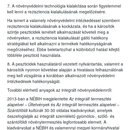
7. A növényvédelmi technológia kialakítása során figyelemmel
kell lenni a rezisztencia kialakulásának megelőzésére.
Ha ismert a valamely növényvédelmi intézkedéssel szembeni
rezisztencia kialakulásának a kockázata, és ha a károsítók
szintje peszticidek ismételt alkalmazását követeli meg a
növényeken, a rezisztencia kialakulását gátló hatékony
stratégiákat kell alkalmazni a termékek hatékonyságának
megőrzéséhez. Ebbe beletartozhat a különböző hatást kifejtő
többféle peszticid használata.
8. A peszticidek használatáról vezetett nyilvántartás, valamint a
károsítók nyomon követése alapján a hivatásos felhasználónak
meg kell vizsgálnia a korábban alkalmazott növényvédelmi
intézkedések hatékonyságát.
További elérhető anyagok az integrált növényvédelemről:
2013-ban a NÉBIH megjelentette
Az integrált termesztés
alapelvei – Ültetvények
és
Az integrált termesztés alapelvei –
Szántóföldi kultúrák
30-30 oldalas kiadványokat, amelyek
összefoglalják az integrált szemléletű gyümölcs-, szőlő- és
szántóföldi növénytermesztés legfontosabb elemeit. A
kiadványokat a NÉBIH és valamennyi megyei kormányhivatal