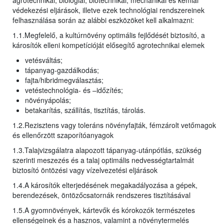
agrotechnikai, biológiai, biotechnikai, mechanikai és kémiai
védekezési eljárások, illetve ezek technológiai rendszereinek
felhasználása során az alábbi eszközöket kell alkalmazni:
1.1.Megfelelő, a kultúrnövény optimális fejlődését biztosító, a
károsítók elleni kompetícióját elősegítő agrotechnikai elemek
vetésváltás;
tápanyag-gazdálkodás;
fajta/hibridmegválasztás;
vetéstechnológia- és –időzítés;
növényápolás;
betakarítás, szállítás, tisztítás, tárolás.
1.2.Rezisztens vagy toleráns növényfajták, fémzárolt vetőmagok
és ellenőrzött szaporítóanyagok
1.3.Talajvizsgálatra alapozott tápanyag-utánpótlás, szükség
szerinti meszezés és a talaj optimális nedvességtartalmát
biztosító öntözési vagy vízelvezetési eljárások
1.4.A károsítók elterjedésének megakadályozása a gépek,
berendezések, öntözőcsatornák rendszeres tisztításával
1.5.A gyomnövények, kártevők és kórokozók természetes
ellenségeinek és a hasznos, valamint a növénytermelés