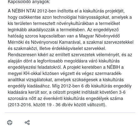
Kapcsolódó anyagok:
A NÉBIH NTAI 2012-ben indította el a kiskultúrás projektjét,
hogy csökkentse azon technológiai hiányosságokat, amelyek a
kis területen termesztett növénykultúrákban a termelőket
leginkább akadályozzák a termelésben. Az engedélyező
hatóság szoros kapcsolatban van a Magyar Növényvédő
Mérnöki és Növényorvosi Kamarával, a szakmai szervezetekkel
és szakmaközi, illetve érdekképviselet szervekkel.
Rendszeresen kikéri az említett szervezetek véleményét, és az
alapján dönt a legfontosabb megoldásra váró kiskultúrás
engedélyezési feladatokról. A projekt keretében a NÉBIH a
megyei KH-okkal közösen végzett és végez szermaradék-
analitikai vizsgálatokat, amelyek szükségesek a kiskultúrás
engedély kiadásához. Míg 2012-ben 6 db kiskultúrás engedély
kiadására került sor, a célzott projekt indítását követően 3-6
szorosára nőtt az évenkénti kiskultúrás engedélyek száma
(2013-2016. között 19 - 36 db/év között változott).