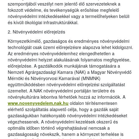
szempontjából veszélyt nem jelentő élő szervezeteknek a
fokozott védelme, és tevékenységük erősítése megfelelő
növényvédelmi intézkedésekkel vagy a termelőhelyeken belüli
és kívüli ökológiai infrastruktúrákkal.
2. Növényvédelmi előrejelzés
Környezetkímélő, gazdaságos és eredményes növényvédelmi
technológiát csak üzemi előrejelzésre alapozva lehet kidolgozni.
Az eredményes növényvédelemhez elengedhetetlen a
növényvédelmi helyzet alakulásának folyamatos megfigyelése,
előrejelzése. A gazdálkodók munkájának támogatására a
Nemzeti Agrárgazdasági Kamara (NAK) a Magyar Növényvédő
Mérnöki és Növényorvosi Kamarával (MNMNK)
együttműködésben növényvédelmi előrejelzési szolgáltatást
üzemeltet. A NAK növényvédelmi portálján területre és
növénykultúrára lebontva férhetőek hozzá az információk. A
www.novenyvedelem.nak.hu
oldalon térítésmentesen
elérhető szolgáltatás alapvető célja, hogy a gazdák saját
gazdaságukban hatékonyabb növényvédelmi intézkedéseket
végezhessenek. A növényvédelmi kezelések okszerű és
optimális időben történő végrehajtásával nemcsak a
gazdaságosság növekszik, hanem a környezet terhelése is