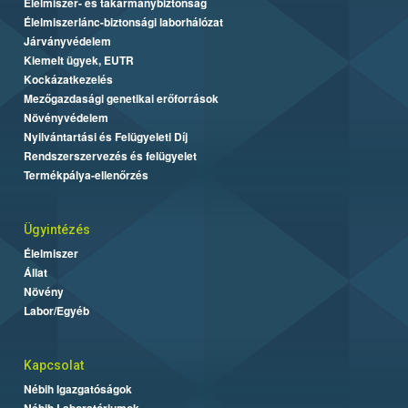
Élelmiszer- és takarmánybiztonság
Élelmiszerlánc-biztonsági laborhálózat
Járványvédelem
Kiemelt ügyek, EUTR
Kockázatkezelés
Mezőgazdasági genetikai erőforrások
Növényvédelem
Nyilvántartási és Felügyeleti Díj
Rendszerszervezés és felügyelet
Termékpálya-ellenőrzés
Ügyintézés
Élelmiszer
Állat
Növény
Labor/Egyéb
Kapcsolat
Nébih Igazgatóságok