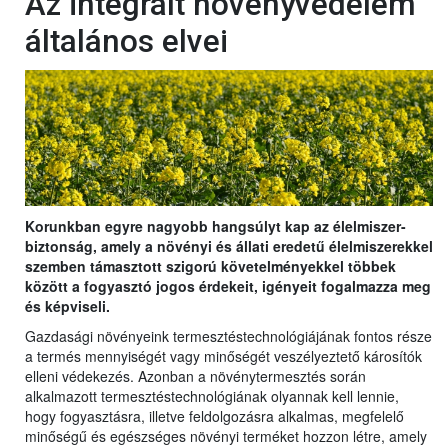
Az integrált növényvédelem
általános elvei
Korunkban egyre nagyobb hangsúlyt kap az élelmiszer-
biztonság, amely a növényi és állati eredetű élelmiszerekkel
szemben támasztott szigorú követelményekkel többek
között a fogyasztó jogos érdekeit, igényeit fogalmazza meg
és képviseli.
Gazdasági növényeink termesztéstechnológiájának fontos része
a termés mennyiségét vagy minőségét veszélyeztető károsítók
elleni védekezés. Azonban a növénytermesztés során
alkalmazott termesztéstechnológiának olyannak kell lennie,
hogy fogyasztásra, illetve feldolgozásra alkalmas, megfelelő
minőségű és egészséges növényi terméket hozzon létre, amely