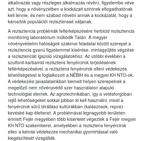
alkalmazás vagy részleges alkalmazás révén), figyelembe véve
azt, hogy a növényzetben a kockázati szintnek elfogadhatónak
kell lennie, és nem szabad növelni annak a kockázatát, hogy a
károsítók populációi rezisztenssé váljanak.
A rezisztencia problémák feltérképezésére herbicid rezisztencia
monitoring laboratórium működik Tatán. A megyei
növényvédelmi hatóságok szakmai feladatai között szerepel a
rezisztencia gyanú figyelemmel kísérése, mintagyűjtés végzése
a rezisztenciát igazoló vizsgálatokhoz. Az utóbbi években a
szulfonil-karbamid rezisztens fenyércirok terjedésének
feltérképezésével, a rezisztens fenyércirok elleni védekezés
lehetőségeivel is foglalkozott a NÉBIH és a megyei KH NTO-ok.
A védekezési javaslatainkban kiemelt helyen szerepelnek a
megelőző nem növényvédő szer használaton alapuló
technológiai elemek. Az agrotechnikában, így a vetésforgóban
rejlő lehetőségeket sokkal jobban ki kell használni, mivel a
fenyércirok sűrű térállású kultúrákban (kalászosok, repce)
kevésbé kap életteret. A problémával legnagyobb területen
érintett Fejér megyében több kísérletet végeztek a Fejér megyei
KH NTO szakemberei, amelyekben a rezisztens fenyércirok
ellen a kémiai védekezés mechanikai gyomirtással való
kiegészítését vizsgálták.