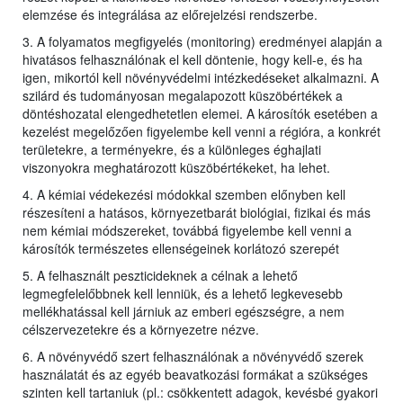
elemzése és integrálása az előrejelzési rendszerbe.
3. A folyamatos megfigyelés (monitoring) eredményei alapján a
hivatásos felhasználónak el kell döntenie, hogy kell-e, és ha
igen, mikortól kell növényvédelmi intézkedéseket alkalmazni. A
szilárd és tudományosan megalapozott küszöbértékek a
döntéshozatal elengedhetetlen elemei. A károsítók esetében a
kezelést megelőzően figyelembe kell venni a régióra, a konkrét
területekre, a terményekre, és a különleges éghajlati
viszonyokra meghatározott küszöbértékeket, ha lehet.
4. A kémiai védekezési módokkal szemben előnyben kell
részesíteni a hatásos, környezetbarát biológiai, fizikai és más
nem kémiai módszereket, továbbá figyelembe kell venni a
károsítók természetes ellenségeinek korlátozó szerepét
5. A felhasznált peszticideknek a célnak a lehető
legmegfelelőbbnek kell lenniük, és a lehető legkevesebb
mellékhatással kell járniuk az emberi egészségre, a nem
célszervezetekre és a környezetre nézve.
6. A növényvédő szert felhasználónak a növényvédő szerek
használatát és az egyéb beavatkozási formákat a szükséges
szinten kell tartaniuk (pl.: csökkentett adagok, kevésbé gyakori