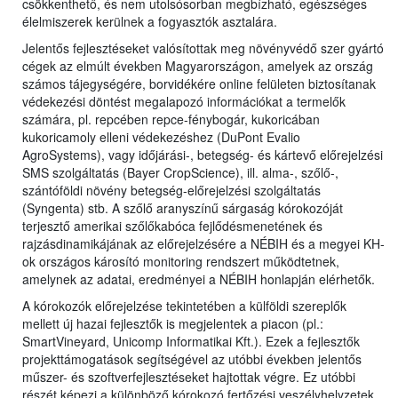
csökkenthető, és nem utolsósorban megbízható, egészséges
élelmiszerek kerülnek a fogyasztók asztalára.
Jelentős fejlesztéseket valósítottak meg növényvédő szer gyártó
cégek az elmúlt években Magyarországon, amelyek az ország
számos tájegységére, borvidékére online felületen biztosítanak
védekezési döntést megalapozó információkat a termelők
számára, pl. repcében repce-fénybogár, kukoricában
kukoricamoly elleni védekezéshez (DuPont Evalio
AgroSystems), vagy időjárási-, betegség- és kártevő előrejelzési
SMS szolgáltatás (Bayer CropScience), ill. alma-, szőlő-,
szántóföldi növény betegség-előrejelzési szolgáltatás
(Syngenta) stb. A szőlő aranyszínű sárgaság kórokozóját
terjesztő amerikai szőlőkabóca fejlődésmenetének és
rajzásdinamikájának az előrejelzésére a NÉBIH és a megyei KH-
ok országos károsító monitoring rendszert működtetnek,
amelynek az adatai, eredményei a NÉBIH honlapján elérhetők.
A kórokozók előrejelzése tekintetében a külföldi szereplők
mellett új hazai fejlesztők is megjelentek a piacon (pl.:
SmartVineyard, Unicomp Informatikai Kft.). Ezek a fejlesztők
projekttámogatások segítségével az utóbbi években jelentős
műszer- és szoftverfejlesztéseket hajtottak végre. Ez utóbbi
részét képezi a különböző kórokozó fertőzési veszélyhelyzetek