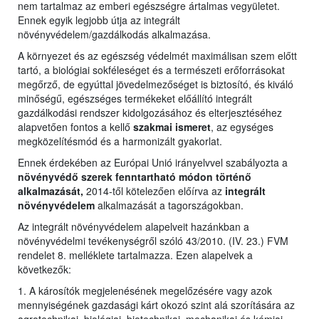
nem tartalmaz az emberi egészségre ártalmas vegyületet.
Ennek egyik legjobb útja az integrált
növényvédelem/gazdálkodás alkalmazása.
A környezet és az egészség védelmét maximálisan szem előtt
tartó, a biológiai sokféleséget és a természeti erőforrásokat
megőrző, de egyúttal jövedelmezőséget is biztosító, és kiváló
minőségű, egészséges termékeket előállító integrált
gazdálkodási rendszer kidolgozásához és elterjesztéséhez
alapvetően fontos a kellő
szakmai ismeret
, az egységes
megközelítésmód és a harmonizált gyakorlat.
Ennek érdekében az Európai Unió irányelvvel szabályozta a
növényvédő szerek fenntartható módon történő
alkalmazását,
2014-től kötelezően előírva az
integrált
növényvédelem
alkalmazását a tagországokban.
Az integrált növényvédelem alapelveit hazánkban a
növényvédelmi tevékenységről szóló 43/2010. (IV. 23.) FVM
rendelet 8. melléklete tartalmazza. Ezen alapelvek a
következők:
1. A károsítók megjelenésének megelőzésére vagy azok
mennyiségének gazdasági kárt okozó szint alá szorítására az