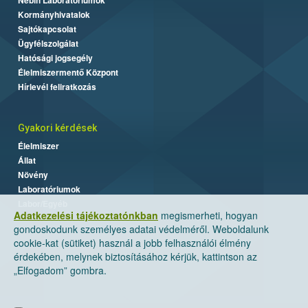
Nébih Laboratóriumok
Kormányhivatalok
Sajtókapcsolat
Ügyfélszolgálat
Hatósági jogsegély
Élelmiszermentő Központ
Hírlevél feliratkozás
Gyakori kérdések
Élelmiszer
Állat
Növény
Laboratóriumok
Labor/Egyéb
Adatkezelési tájékoztatónkban
megismerheti, hogyan
gondoskodunk személyes adatai védelméről. Weboldalunk
cookie-kat (sütiket) használ a jobb felhasználói élmény
érdekében, melynek biztosításához kérjük, kattintson az
„Elfogadom” gombra.