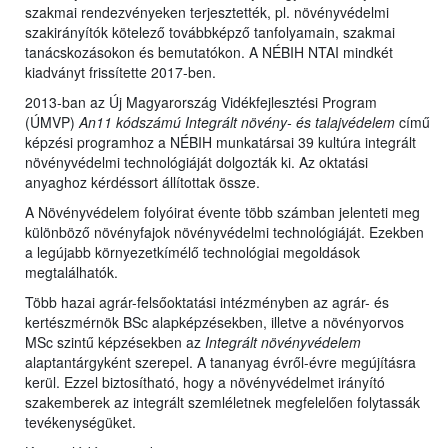
szakmai rendezvényeken terjesztették, pl. növényvédelmi
szakirányítók kötelező továbbképző tanfolyamain, szakmai
tanácskozásokon és bemutatókon. A NÉBIH NTAI mindkét
kiadványt frissítette 2017-ben.
2013-ban az Új Magyarország Vidékfejlesztési Program
(ÚMVP)
An11 kódszámú
Integrált növény- és talajvédelem
című
képzési programhoz a NÉBIH munkatársai 39 kultúra integrált
növényvédelmi technológiáját dolgozták ki. Az oktatási
anyaghoz kérdéssort állítottak össze.
A Növényvédelem folyóirat évente több számban jelenteti meg
különböző növényfajok növényvédelmi technológiáját. Ezekben
a legújabb környezetkímélő technológiai megoldások
megtalálhatók.
Több hazai agrár-felsőoktatási intézményben az agrár- és
kertészmérnök BSc alapképzésekben, illetve a növényorvos
MSc szintű képzésekben az
Integrált növényvédelem
alaptantárgyként szerepel. A tananyag évről-évre megújításra
kerül. Ezzel biztosítható, hogy a növényvédelmet irányító
szakemberek az integrált szemléletnek megfelelően folytassák
tevékenységüket.