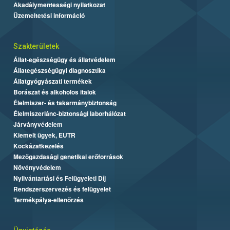
Akadálymentességi nyilatkozat
Üzemeltetési információ
Szakterületek
Állat-egészségügy és állatvédelem
Állategészségügyi diagnosztika
Állatgyógyászati termékek
Borászat és alkoholos italok
Élelmiszer- és takarmánybiztonság
Élelmiszerlánc-biztonsági laborhálózat
Járványvédelem
Kiemelt ügyek, EUTR
Kockázatkezelés
Mezőgazdasági genetikai erőforrások
Növényvédelem
Nyilvántartási és Felügyeleti Díj
Rendszerszervezés és felügyelet
Termékpálya-ellenőrzés