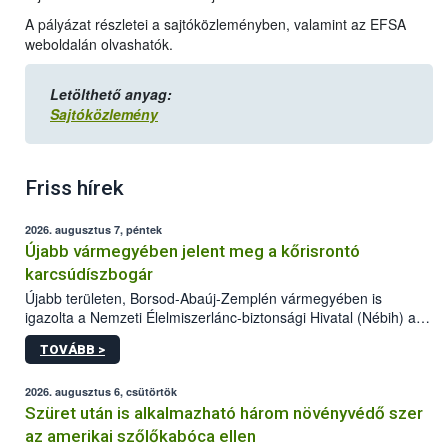
A pályázat részletei a sajtóközleményben, valamint az EFSA
weboldalán olvashatók.
Letölthető anyag:
Sajtóközlemény
Friss hírek
2026. augusztus 7, péntek
Újabb vármegyében jelent meg a kőrisrontó
karcsúdíszbogár
Újabb területen, Borsod-Abaúj-Zemplén vármegyében is
igazolta a Nemzeti Élelmiszerlánc-biztonsági Hivatal (Nébih) a
kőrisrontó karcsúdíszbogár (Agrilus planipennis) jelenlétét. A
TOVÁBB >
kártevőt nem csak színcsapdában találták meg, de már fertőzött
fában is azonosították. A növényvédelmi szakemberek folytatják
az intenzív felderítést, emellett az intézkedéseket a szlovák
2026. augusztus 6, csütörtök
hatósággal is összehangolják a terjedés megállítása érdekében.
Szüret után is alkalmazható három növényvédő szer
az amerikai szőlőkabóca ellen