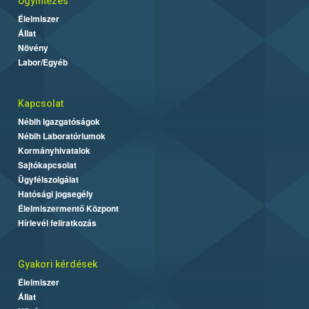
Ügyintézés
Élelmiszer
Állat
Növény
Labor/Egyéb
Kapcsolat
Nébih Igazgatóságok
Nébih Laboratóriumok
Kormányhivatalok
Sajtókapcsolat
Ügyfélszolgálat
Hatósági jogsegély
Élelmiszermentő Központ
Hírlevél feliratkozás
Gyakori kérdések
Élelmiszer
Állat