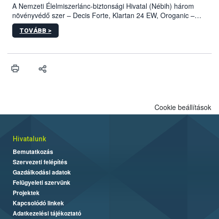
A Nemzeti Élelmiszerlánc-biztonsági Hivatal (Nébih) három
növényvédő szer – Decis Forte, Klartan 24 EW, Oroganic –
engedélyokiratát módosította, így azok a szüretet követően,
TOVÁBB >
egészen a vesszőérettség (BBCH 91) stádiumáig
felhasználhatóak a szőlőben. A kiterjesztések célja, hogy a korai
érésű szőlőkben is legyen lehetőség a károsító elleni további
védekezésre. Az Oroganic készítmény kis kiszerelésben kiskerti
felhasználók számára is elérhető és ökológiai termesztésben is
engedélyezett.
Cookie beállítások
Hivatalunk
Bemutatkozás
Szervezeti felépítés
Gazdálkodási adatok
Felügyeleti szervünk
Projektek
Kapcsolódó linkek
Adatkezelési tájékoztató