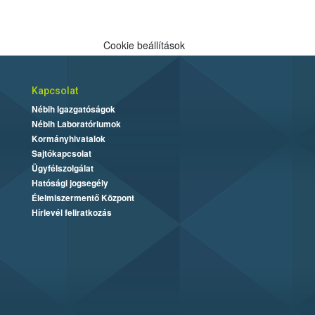
Cookie beállítások
Kapcsolat
Nébih Igazgatóságok
Nébih Laboratóriumok
Kormányhivatalok
Sajtókapcsolat
Ügyfélszolgálat
Hatósági jogsegély
Élelmiszermentő Központ
Hírlevél feliratkozás