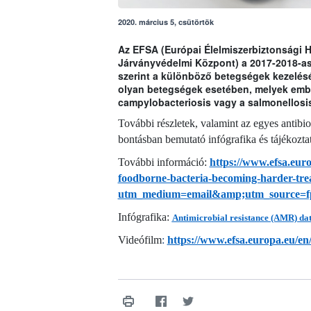
2020. március 5, csütörtök
Az EFSA (Európai Élelmiszerbiztonsági 
Járványvédelmi Központ) a 2017-2018-as 
szerint a különböző betegségek kezelés
olyan betegségek esetében, melyek embere
campylobacteriosis vagy a salmonellosi
További részletek, valamint az egyes antibi
bontásban bemutató infógrafika és tájékoztat
További információ:
https://www.efsa.euro
foodborne-bacteria-becoming-harder-tre
utm_medium=email&amp;utm_source=f
Infógrafika:
Antimicrobial resistance (AMR) data
Videófilm
:
https://www.efsa.europa.eu/en/