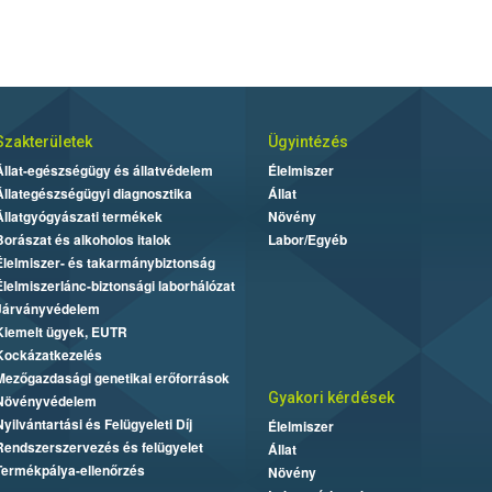
Szakterületek
Ügyintézés
Állat-egészségügy és állatvédelem
Élelmiszer
Állategészségügyi diagnosztika
Állat
Állatgyógyászati termékek
Növény
Borászat és alkoholos italok
Labor/Egyéb
Élelmiszer- és takarmánybiztonság
Élelmiszerlánc-biztonsági laborhálózat
Járványvédelem
Kiemelt ügyek, EUTR
Kockázatkezelés
Mezőgazdasági genetikai erőforrások
Gyakori kérdések
Növényvédelem
Nyilvántartási és Felügyeleti Díj
Élelmiszer
Rendszerszervezés és felügyelet
Állat
Termékpálya-ellenőrzés
Növény