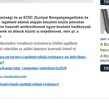
TO
termé
szüret
megma
növén
Hatóság) és az ECDC (Európai Betegségmegelőzési és
esete
tagállami adatok alapján készített közös jelentése
lenni
ére használt antibiotikumok egyre kevésbé hatékonyak
szerm
k és állatok között is terjedhetnek, mint pl. a
melye
s.
2025. 
kis m
otikumokra vonatkozó rezisztencia értékét tagállami
A Bi
jelen
ó videófilm az alábbi linkeken keresztül érhető el:
nézve
hasz
any
A Biz
pa.eu/en/news/antimicrobial-resistance-eu-infections-
biszf
at?
anyag
p&amp;utm_campaign=amrdataviz2020
TO
korlá
egész
 visualisation tool
topics/topic/antimicrobial-resistance