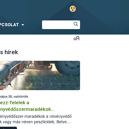
PCSOLAT
s hírek
május 28, csütörtök
ezz-felelek a
ényvédőszermaradékok
zségügyi kockázatáról
vényvédőszer-maradékok a növényvédő
k vagy más néven peszticidek, illetve
stermékeik kis mennyiségei, melyek a