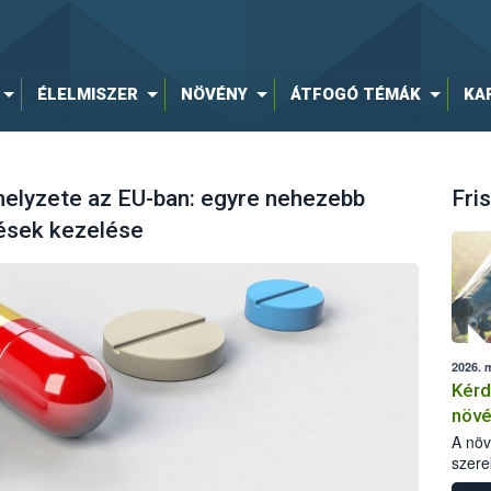
ÉLELMISZER
NÖVÉNY
ÁTFOGÓ TÉMÁK
KA
 helyzete az EU-ban: egyre nehezebb
Fris
zések kezelése
2026. 
Kérd
növ
egés
A nö
szere
bomlá