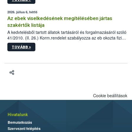
tervezett új épületébe.
2026. július 6, hétfő
Az ebek viselkedésének megítélésében jártas
szakértők listája
A kedvtelésből tartott állatok tartásáról és forgalmazásáról szóló
41/2010. (II. 26.) Korm.rendelet szabályozza az eb okozta fizikai
sérülés, illetve ennek veszélye keletkezésekor felmerülő
TOVÁBB >
hatósági feladatokat, valamint a veszélyes eb tartását és annak
engedélyezését. Ezen eljárások során szükség esetén be kell
vonni az ebek viselkedésének megítélésében jártas szakértőt.
Cookie beállítások
Hivatalunk
Bemutatkozás
Szervezeti felépítés