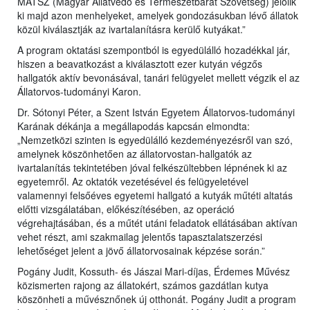
MÁTSZ (Magyar Állatvédő és Természetbarát Szövetség) jelölik
ki majd azon menhelyeket, amelyek gondozásukban lévő állatok
közül kiválasztják az ivartalanításra kerülő kutyákat.”
A program oktatási szempontból is egyedülálló hozadékkal jár,
hiszen a beavatkozást a kiválasztott ezer kutyán végzős
hallgatók aktív bevonásával, tanári felügyelet mellett végzik el az
Állatorvos-tudományi Karon.
Dr. Sótonyi Péter, a Szent István Egyetem Állatorvos-tudományi
Karának dékánja a megállapodás kapcsán elmondta:
„Nemzetközi szinten is egyedülálló kezdeményezésről van szó,
amelynek köszönhetően az állatorvostan-hallgatók az
ivartalanítás tekintetében jóval felkészültebben lépnének ki az
egyetemről. Az oktatók vezetésével és felügyeletével
valamennyi felsőéves egyetemi hallgató a kutyák műtéti altatás
előtti vizsgálatában, előkészítésében, az operáció
végrehajtásában, és a műtét utáni feladatok ellátásában aktívan
vehet részt, ami szakmailag jelentős tapasztalatszerzési
lehetőséget jelent a jövő állatorvosainak képzése során.”
Pogány Judit, Kossuth- és Jászai Mari-díjas, Érdemes Művész
közismerten rajong az állatokért, számos gazdátlan kutya
köszönheti a művésznőnek új otthonát. Pogány Judit a program