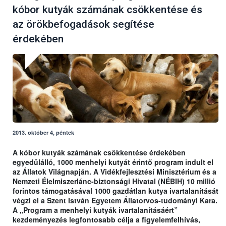
kóbor kutyák számának csökkentése és
az örökbefogadások segítése
érdekében
2013. október 4, péntek
A kóbor kutyák számának csökkentése érdekében
egyedülálló, 1000 menhelyi kutyát érintő program indult el
az Állatok Világnapján. A Vidékfejlesztési Minisztérium és a
Nemzeti Élelmiszerlánc-biztonsági Hivatal (NÉBIH) 10 millió
forintos támogatásával 1000 gazdátlan kutya ivartalanítását
végzi el a Szent István Egyetem Állatorvos-tudományi Kara.
A „Program a menhelyi kutyák ivartalanításáért”
kezdeményezés legfontosabb célja a figyelemfelhívás,