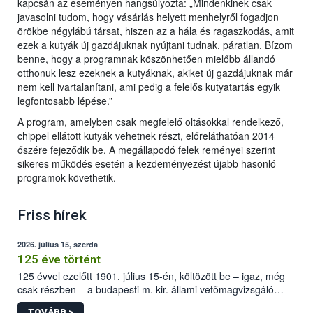
kapcsán az eseményen hangsúlyozta: „Mindenkinek csak
javasolni tudom, hogy vásárlás helyett menhelyről fogadjon
örökbe négylábú társat, hiszen az a hála és ragaszkodás, amit
ezek a kutyák új gazdájuknak nyújtani tudnak, páratlan. Bízom
benne, hogy a programnak köszönhetően mielőbb állandó
otthonuk lesz ezeknek a kutyáknak, akiket új gazdájuknak már
nem kell ivartalanítani, ami pedig a felelős kutyatartás egyik
legfontosabb lépése.”
A program, amelyben csak megfelelő oltásokkal rendelkező,
chippel ellátott kutyák vehetnek részt, előreláthatóan 2014
őszére fejeződik be. A megállapodó felek reményei szerint
sikeres működés esetén a kezdeményezést újabb hasonló
programok követhetik.
Friss hírek
2026. július 15, szerda
125 éve történt
125 évvel ezelőtt 1901. július 15-én, költözött be – igaz, még
csak részben – a budapesti m. kir. állami vetőmagvizsgáló
állomás a Kis Rókus utca 15. szám alatti, Czigler Győző által
TOVÁBB >