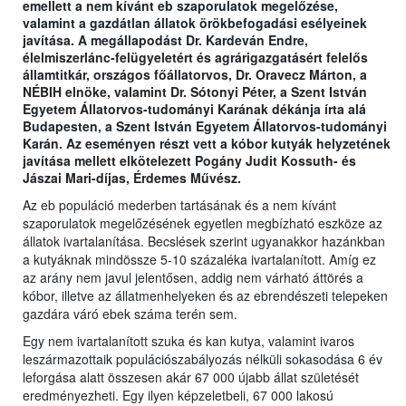
emellett a nem kívánt eb szaporulatok megelőzése,
valamint a gazdátlan állatok örökbefogadási esélyeinek
javítása. A megállapodást Dr. Kardeván Endre,
élelmiszerlánc-felügyeletért és agrárigazgatásért felelős
államtitkár, országos főállatorvos, Dr. Oravecz Márton, a
NÉBIH elnöke, valamint Dr. Sótonyi Péter, a Szent István
Egyetem Állatorvos-tudományi Karának dékánja írta alá
Budapesten, a Szent István Egyetem Állatorvos-tudományi
Karán. Az eseményen részt vett a kóbor kutyák helyzetének
javítása mellett elkötelezett Pogány Judit Kossuth- és
Jászai Mari-díjas, Érdemes Művész.
Az eb populáció mederben tartásának és a nem kívánt
szaporulatok megelőzésének egyetlen megbízható eszköze az
állatok ivartalanítása. Becslések szerint ugyanakkor hazánkban
a kutyáknak mindössze 5-10 százaléka ivartalanított. Amíg ez
az arány nem javul jelentősen, addig nem várható áttörés a
kóbor, illetve az állatmenhelyeken és az ebrendészeti telepeken
gazdára váró ebek száma terén sem.
Egy nem ivartalanított szuka és kan kutya, valamint ivaros
leszármazottaik populációszabályozás nélküli sokasodása 6 év
leforgása alatt összesen akár 67 000 újabb állat születését
eredményezheti. Egy ilyen képzeletbeli, 67 000 lakosú