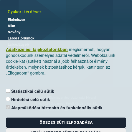
Gyakori kérdések
Élelmiszer
Állat
Növény
Laboratóriumok
Labor/Egyéb
Adatkezelési tájékoztatónkban
megismerheti, hogyan
gondoskodunk személyes adatai védelméről. Weboldalunk
cookie-kat (sütiket) használ a jobb felhasználói élmény
érdekében, melynek biztosításához kérjük, kattintson az
„Elfogadom” gombra.
Statisztikai célú sütik
Nemzeti Élelmiszerlánc-biztonsági Hivatal
Hirdetési célú sütik
Cím: 1024 Budapest, Keleti Károly utca. 24.
Alapműködést biztosító és funkcionális sütik
Levelezési cím: 1525 Budapest. Pf. 30.
ÖSSZES SÜTI ELFOGADÁSA
E-mail:
ugyfelszolgalat@nebih.gov.hu
Zöld szám: 06-80/263-244