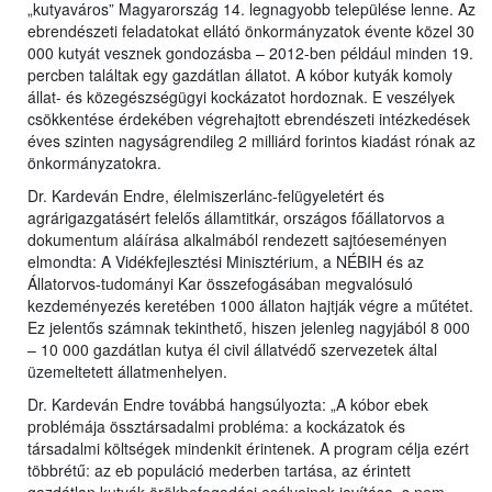
„kutyaváros” Magyarország 14. legnagyobb települése lenne. Az
ebrendészeti feladatokat ellátó önkormányzatok évente közel 30
000 kutyát vesznek gondozásba – 2012-ben például minden 19.
percben találtak egy gazdátlan állatot. A kóbor kutyák komoly
állat- és közegészségügyi kockázatot hordoznak. E veszélyek
csökkentése érdekében végrehajtott ebrendészeti intézkedések
éves szinten nagyságrendileg 2 milliárd forintos kiadást rónak az
önkormányzatokra.
Dr. Kardeván Endre, élelmiszerlánc-felügyeletért és
agrárigazgatásért felelős államtitkár, országos főállatorvos a
dokumentum aláírása alkalmából rendezett sajtóeseményen
elmondta: A Vidékfejlesztési Minisztérium, a NÉBIH és az
Állatorvos-tudományi Kar összefogásában megvalósuló
kezdeményezés keretében 1000 állaton hajtják végre a műtétet.
Ez jelentős számnak tekinthető, hiszen jelenleg nagyjából 8 000
– 10 000 gazdátlan kutya él civil állatvédő szervezetek által
üzemeltetett állatmenhelyen.
Dr. Kardeván Endre továbbá hangsúlyozta: „A kóbor ebek
problémája össztársadalmi probléma: a kockázatok és
társadalmi költségek mindenkit érintenek. A program célja ezért
többrétű: az eb populáció mederben tartása, az érintett