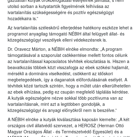
gazdátlan kutyák örökbefogadási esélyeinek javítása, s nem
utolsó sorban a kutyatartók figyelmének felhívása az
ivartalanítás szükségességére és pozitív egészségügyi
hozadékaira is.”
Az ivartalanítás széleskörű elterjedése hatékony eszköze lehet a
programot anyagilag támogató NÉBIH által felügyelt állat- és
közegészségügyi veszélyek elleni védekezésnek is.
Dr. Oravecz Márton, a NÉBIH elnöke elmondta: „A program
támogatásával a szaporulat csökkentése mellett fontos célunk
az ivartalanítással kapcsolatos tévhitek eloszlatása is. Hiszen a
beavatkozás többek közt visszafogja az ebek szökési hajlamát,
mérsékli a domináns viselkedést, csökkenti az időskori
megbetegedések, így a daganatok előfordulásának esélyét. A
tévhitek közé tartozik szintén, hogy a műtét után elkerülhetetlen
az ebek elhízása, pedig ez csupán megfelelő táplálás kérdése.
A kutyák egészségére nézve sokkal több pozitívuma van az
ivartalanításnak, mint azt a legtöbben gondolják, a
közegészségügyi és anyagi előnyökről nem is beszélve.”
A NÉBIH elnöke a kutyák kiválasztása kapcsán kiemelte: „A két
országos civil állatvédő szervezet, a HEROSZ (Herman Ottó
Magyar Országos Állat - és Természetvédő Egyesület) és a