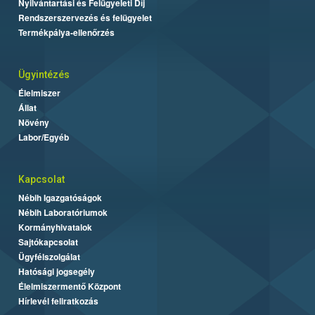
Nyilvántartási és Felügyeleti Díj
Rendszerszervezés és felügyelet
Termékpálya-ellenőrzés
Ügyintézés
Élelmiszer
Állat
Növény
Labor/Egyéb
Kapcsolat
Nébih Igazgatóságok
Nébih Laboratóriumok
Kormányhivatalok
Sajtókapcsolat
Ügyfélszolgálat
Hatósági jogsegély
Élelmiszermentő Központ
Hírlevél feliratkozás