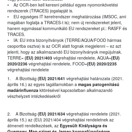
• Az OCR-ben kell keresni például egyes nyomonkövetési
rendszerek (TRACES) jogalapját is.
• EU egységes IT keretrendszer meghatározása (IMSOC, ami
magában foglalja a TRACES-t is); nem új rendszereket jelent,
hanem egymással kommunikáló EU rendszereket pl.: RASFF és
TRACES.
• IA: EU intra bizonyítványok (TERRE/AQUA/FOOD hármas
csoportba osztva) is az OCR alatt fognak megjelenni – ez azt
jelenti, hogy az alkalmazandó EU bizonyítványok megújulnak.
TERRE=
(EU) 2021/403
végrehajtási rendelete, AQUA=
(EU)
2020/2236
végrehajtási rendelete, FOOD=
(EU) 2020/2235
végrehajtási rendelete
1. A Bizottság
(EU) 2021/641
végrehajtási határozata (2021.
április 16.) az egyes tagállamokban a
magas patogenitású
madárinfluenza
kitörésével kapcsolatban alkalmazandó
vészhelyzeti intézkedésekről
2. A Bizottság
(EU) 2021/634
végrehajtási rendelete (2021.
április 15.) az (EU) 2021/404 végrehajtási rendeletnek az
átmeneti rendelkezések, az
Egyesült Királyságra és
Guernsey, Man-sziget és Jersey koronafüggőségre