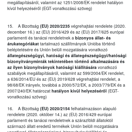
megállapításáról, valamint az 1251/2008/EK rendelet hatályon
kívül helyezéséről (EGT-vonatkozású szöveg)
15. A Bizottság
(EU) 2020/2235
végrehajtási rendelete (2020.
december 16.) az (EU) 2016/429 és az (EU) 2017/625 európai
parlamenti és tanácsi rendeletnek a
bizonyos állat- és
árukategóriákat
tartalmazó szállítmányok Unióba történő
beléptetésére és Unión belüli mozgatására vonatkozó
állategészségügyi, hatósági és állategészségügyi/hatósági
bizonyítványminták tekintetében történő alkalmazására és
az ilyen bizonyítványok hatósági kiállítására
vonatkozó
szabályok megállapításáról, valamint az 599/2004/EK rendelet,
a 636/2014/EU és az (EU) 2019/628 végrehajtási rendelet, a
98/68/EK irányelv, továbbá a 2000/572/EK, a 2003/779/EK és a
2007/240/EK határozat
hatályon kívül helyezéséről
(EGT-
vonatkozású szöveg)
16. A Bizottság
(EU) 2020/2154
felhatalmazáson alapuló
rendelete (2020. október 14.) az (EU) 2016/429 európai
parlamenti és tanácsi rendeletnek a szárazföldi állatoktól
származó állati eredetű termékek Unión belüli mozgatására
vonatkozó állategészségügyi, bizonyítványkiállítási és