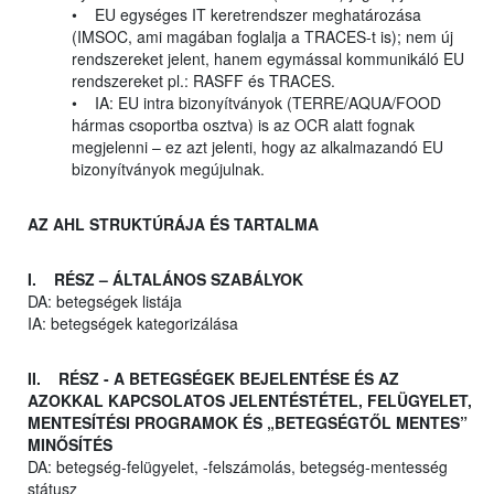
• EU egységes IT keretrendszer meghatározása
(IMSOC, ami magában foglalja a TRACES-t is); nem új
rendszereket jelent, hanem egymással kommunikáló EU
rendszereket pl.: RASFF és TRACES.
• IA: EU intra bizonyítványok (TERRE/AQUA/FOOD
hármas csoportba osztva) is az OCR alatt fognak
megjelenni – ez azt jelenti, hogy az alkalmazandó EU
bizonyítványok megújulnak.
AZ AHL STRUKTÚRÁJA ÉS TARTALMA
I. RÉSZ – ÁLTALÁNOS SZABÁLYOK
DA: betegségek listája
IA: betegségek kategorizálása
II. RÉSZ - A BETEGSÉGEK BEJELENTÉSE ÉS AZ
AZOKKAL KAPCSOLATOS JELENTÉSTÉTEL, FELÜGYELET,
MENTESÍTÉSI PROGRAMOK ÉS „BETEGSÉGTŐL MENTES”
MINŐSÍTÉS
DA: betegség-felügyelet, -felszámolás, betegség-mentesség
státusz