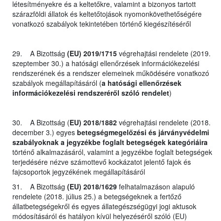
létesítményekre és a keltetőkre, valamint a bizonyos tartott
szárazföldi állatok és keltetőtojások nyomonkövethetőségére
vonatkozó szabályok tekintetében történő kiegészítéséről
29. A Bizottság
(EU) 2019/1715
végrehajtási rendelete (2019.
szeptember 30.) a hatósági ellenőrzések információkezelési
rendszerének és a rendszer elemeinek működésére vonatkozó
szabályok megállapításáról (
a hatósági ellenőrzések
információkezelési rendszeréről szóló rendelet
)
30. A Bizottság (
EU) 2018/1882
végrehajtási rendelete (2018.
december 3.) egyes
betegségmegelőzési és járványvédelmi
szabályoknak a jegyzékbe foglalt betegségek kategóriáira
történő alkalmazásáról, valamint a jegyzékbe foglalt betegségek
terjedésére nézve számottevő kockázatot jelentő fajok és
fajcsoportok jegyzékének megállapításáról
31. A Bizottság
(EU) 2018/1629
felhatalmazáson alapuló
rendelete (2018. július 25.) a betegségeknek a fertőző
állatbetegségekről és egyes állategészségügyi jogi aktusok
módosításáról és hatályon kívül helyezéséről szóló (EU)