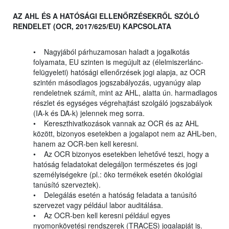
AZ AHL ÉS A HATÓSÁGI ELLENŐRZÉSEKRŐL SZÓLÓ
RENDELET (OCR, 2017/625/EU) KAPCSOLATA
• Nagyjából párhuzamosan haladt a jogalkotás
folyamata, EU szinten is megújult az (élelmiszerlánc-
felügyeleti) hatósági ellenőrzések jogi alapja, az OCR
szintén másodlagos jogszabályozás, ugyanúgy alap
rendeletnek számít, mint az AHL, alatta ún. harmadlagos
részlet és egységes végrehajtást szolgáló jogszabályok
(IA-k és DA-k) jelennek meg sorra.
• Kereszthivatkozások vannak az OCR és az AHL
között, bizonyos esetekben a jogalapot nem az AHL-ben,
hanem az OCR-ben kell keresni.
• Az OCR bizonyos esetekben lehetővé teszi, hogy a
hatóság feladatokat delegáljon természetes és jogi
személyiségekre (pl.: öko termékek esetén ökológiai
tanúsító szerveztek).
• Delegálás esetén a hatóság feladata a tanúsító
szervezet vagy például labor auditálása.
• Az OCR-ben kell keresni például egyes
nyomonkövetési rendszerek (TRACES) jogalapját is.