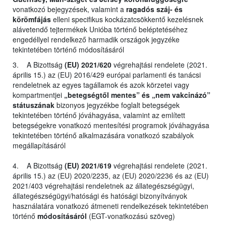
vonatkozó bejegyzések, valamint a
ragadós száj- és
körömfájás
elleni specifikus kockázatcsökkentő kezelésnek
alávetendő tejtermékek Unióba történő beléptetéséhez
engedéllyel rendelkező harmadik országok jegyzéke
tekintetében történő módosításáról
3. A Bizottság
(EU) 2021/620
végrehajtási rendelete (2021.
április 15.) az (EU) 2016/429 európai parlamenti és tanácsi
rendeletnek az egyes tagállamok és azok körzetei vagy
kompartmentjei
„betegségtől mentes” és „nem vakcinázó”
státuszának
bizonyos jegyzékbe foglalt betegségek
tekintetében történő jóváhagyása, valamint az említett
betegségekre vonatkozó mentesítési programok jóváhagyása
tekintetében történő alkalmazására vonatkozó szabályok
megállapításáról
4. A Bizottság
(EU) 2021/619
végrehajtási rendelete (2021.
április 15.) az (EU) 2020/2235, az (EU) 2020/2236 és az (EU)
2021/403 végrehajtási rendeletnek az állategészségügyi,
állategészségügyi/hatósági és hatósági bizonyítványok
használatára vonatkozó átmeneti rendelkezések tekintetében
történő
módosításáról
(EGT-vonatkozású szöveg)