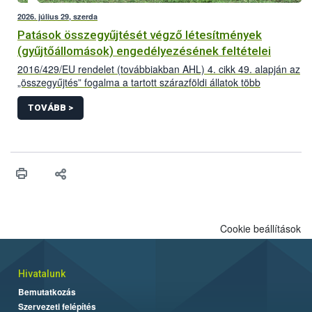
2026. július 29, szerda
Patások összegyűjtését végző létesítmények
(gyűjtőállomások) engedélyezésének feltételei
2016/429/EU rendelet (továbbiakban AHL) 4. cikk 49. alapján az
„összegyűjtés” fogalma a tartott szárazföldi állatok több
létesítményből történő összegyűjtése az adott állatfajra
vonatkozóan előírt minimum tartózkodási időnél rövidebb
TOVÁBB >
időszakra vonatkozik,
Cookie beállítások
Hivatalunk
Bemutatkozás
Szervezeti felépítés