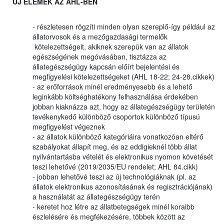
ÚJ ELEMEK AZ AHL-BEN
- részletesen rögzíti minden olyan szereplő-így például az
állatorvosok és a mezőgazdasági termelők
kötelezettségeit, akiknek szerepük van az állatok
egészségének megóvásában, tisztázza az
állategészségügy kapcsán előírt bejelentési és
megfigyelési kötelezettségeket (AHL 18-22; 24-28.cikkek)
- az erőforrások minél eredményesebb és a lehető
leginkább költséghatékony felhasználása érdekében
jobban kiaknázza azt, hogy az állategészségügy területén
tevékenykedő különböző csoportok különböző típusú
megfigyelést végeznek
- az állatok különböző kategóriáira vonatkozóan eltérő
szabályokat állapít meg, és az eddigieknél több állat
nyilvántartásba vételét és elektronikus nyomon követését
teszi lehetővé (2019/2035/EU rendelet; AHL 84.cikk)
- jobban lehetővé teszi az új technológiáknak (pl. az
állatok elektronikus azonosításának és regisztrációjának)
a használatát az állategészségügy terén
- keretet hoz létre az állatbetegségek minél koraibb
észlelésére és megfékezésére, többek között az