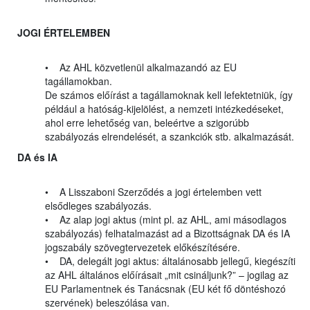
JOGI ÉRTELEMBEN
• Az AHL közvetlenül alkalmazandó az EU
tagállamokban.
De számos előírást a tagállamoknak kell lefektetniük, így
például a hatóság-kijelölést, a nemzeti intézkedéseket,
ahol erre lehetőség van, beleértve a szigorúbb
szabályozás elrendelését, a szankciók stb. alkalmazását.
DA és IA
• A Lisszaboni Szerződés a jogi értelemben vett
elsődleges szabályozás.
• Az alap jogi aktus (mint pl. az AHL, ami másodlagos
szabályozás) felhatalmazást ad a Bizottságnak DA és IA
jogszabály szövegtervezetek előkészítésére.
• DA, delegált jogi aktus: általánosabb jellegű, kiegészíti
az AHL általános előírásait „mit csináljunk?” – jogilag az
EU Parlamentnek és Tanácsnak (EU két fő döntéshozó
szervének) beleszólása van.