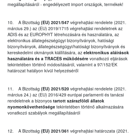
megállapításáról - engedélyezett import országok, termékek!
10. A Bizottság
(EU) 2021/547
végrehajtási rendelete (2021.
március 29.) az (EU) 2019/1715 végrehajtási rendeletnek az
ADIS és az EUROPHYT létrehozására és használatára, az
elektronikus állategészségügyi bizonyítványok, hatósági
bizonyítványok, állategészségügyi/hatósági bizonyítványok és
kereskedelmi okmányok kiállítására, az
elektronikus aláírások
használatára és a TRACES működésére
vonatkozó eljárások
tekintetében történő módosításáról, valamint a 97/152/EK
határozat hatályon kívül helyezéséről
11. A Bizottság
(EU) 2021/520
végrehajtási rendelete (2021.
március 24.) az (EU) 2016/429 európai parlamenti és tanácsi
rendeletnek a bizonyos
tartott szárazföldi állatok
nyomonkövethetősége
tekintetében történő alkalmazására
vonatkozó szabályok megállapításáról
12. A Bizottság
(EU) 2021/361
végrehajtási határozata (2021.