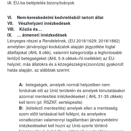
IA: EU-ba beléptetés bizonyítványok
VI. Nem-kereskedelmi kedvtelésből tartott állat
VII. Vészhelyzeti intézkedések
VIII. Közös és…
IX. … átmeneti intézkedések
Lényeges részei a Rendeletnek, (EU 2018/1629; 2018/1882)
amelyben járványügyi kockázatok alapján jegyzékbe foglal
állatfajokat (AHL 8.cikk), valamint kategorizálja a legfontosabb
fertőző betegségeket (AHL 5-9.cikkek+IV.melléklet) az EU-
helyzet, más állatokra és a közegészségre(zoonózis) gyakorolt
hatás alapján, az alábbiak szerint:
A:
betegségek, amelyek normál helyzetben nem
fordulnak elő az Unió területén és amelyek kimutatásakor
azonnal mentesítési intézkedéseket ( AHL 31-35 cikkek)
kell tenni (pl: RSZKF, sertéspestis)
B:
(kötelező mentesítés) amelyek ellen a mentesség
szem előtt tartásával kell fellépni, és amelyekre
vonatkozóan valamennyi tagállamban járványvédelmi
intézkedéseket kell hozni az Unió-szerte történő