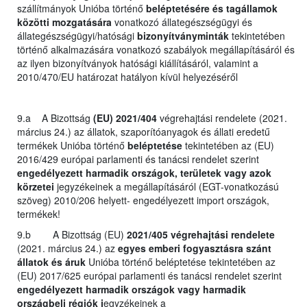
szállítmányok Unióba történő
beléptetésére és tagállamok
közötti mozgatására
vonatkozó állategészségügyi és
állategészségügyi/hatósági
bizonyítványminták
tekintetében
történő alkalmazására vonatkozó szabályok megállapításáról és
az ilyen bizonyítványok hatósági kiállításáról, valamint a
2010/470/EU határozat hatályon kívül helyezéséről
9.a A Bizottság
(EU) 2021/404
végrehajtási rendelete (2021.
március 24.) az állatok, szaporítóanyagok és állati eredetű
termékek Unióba történő
beléptetése
tekintetében az (EU)
2016/429 európai parlamenti és tanácsi rendelet szerint
engedélyezett harmadik országok, területek vagy azok
körzetei
jegyzékeinek a megállapításáról (EGT-vonatkozású
szöveg) 2010/206 helyett- engedélyezett import országok,
termékek!
9.b A Bizottság (EU)
2021/405 végrehajtási rendelete
(2021. március 24.) az
egyes emberi fogyasztásra szánt
állatok és áruk
Unióba történő beléptetése tekintetében az
(EU) 2017/625 európai parlamenti és tanácsi rendelet szerint
engedélyezett harmadik országok vagy harmadik
országbeli régiók j
egyzékeinek a