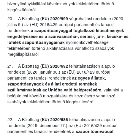
bizonyítványkiállítási követelmények tekintetében történő
kiegészítéséről
20. A Bizottság
(EU) 2020/999
végrehajtási rendelete (2020.
július 9.) az (EU) 2016/429 európai parlamenti és tanácsi
rendeletnek
a szaporítóanyaggal foglalkozó létesítmények
engedélyezése és a szarvasmarha-, sertés-, juh-, kecske- és
lófélék szaporítóanyagainak
nyomonkövethetősége
tekintetében történő alkalmazására vonatkozó szabályok
megállapításáról
21. A Bizottság
(EU) 2020/692
felhatalmazáson alapuló
rendelete (2020. január 30.) az (EU) 2016/429 európai
parlamenti és tanácsi rendeletnek
az egyes állatok,
szaporítóanyagok és állati eredetű termékek
szállítmányainak az Unióba való beléptetésére
, valamint a
beléptetést követő mozgatására és kezelésére vonatkozó
szabályok tekintetében történő kiegészítéséről
22. A Bizottság
(EU) 2020/686
felhatalmazáson alapuló
rendelete (2019. december 17.) az (EU) 2016/429 európai
parlamenti és tanácsi rendeletnek a
szaporítóanyaggal