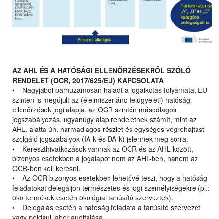
AZ AHL ÉS A HATÓSÁGI ELLENŐRZÉSEKRŐL SZÓLÓ
RENDELET (OCR, 2017/625/EU) KAPCSOLATA
• Nagyjából párhuzamosan haladt a jogalkotás folyamata, EU
szinten is megújult az (élelmiszerlánc-felügyeleti) hatósági
ellenőrzések jogi alapja, az OCR szintén másodlagos
jogszabályozás, ugyanúgy alap rendeletnek számít, mint az
AHL, alatta ún. harmadlagos részlet és egységes végrehajtást
szolgáló jogszabályok (IA-k és DA-k) jelennek meg sorra.
• Kereszthivatkozások vannak az OCR és az AHL között,
bizonyos esetekben a jogalapot nem az AHL-ben, hanem az
OCR-ben kell keresni.
• Az OCR bizonyos esetekben lehetővé teszi, hogy a hatóság
feladatokat delegáljon természetes és jogi személyiségekre (pl.:
öko termékek esetén ökológiai tanúsító szerveztek).
• Delegálás esetén a hatóság feladata a tanúsító szervezet
vagy például labor auditálása.