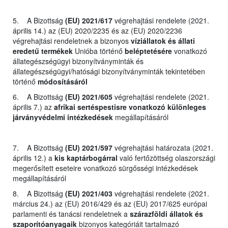
5. A Bizottság
(EU) 2021/617
végrehajtási rendelete (2021.
április 14.) az (EU) 2020/2235 és az (EU) 2020/2236
végrehajtási rendeletnek a bizonyos
víziállatok és állati
eredetű termékek
Unióba történő
beléptetésére
vonatkozó
állategészségügyi bizonyítványminták és
állategészségügyi/hatósági bizonyítványminták tekintetében
történő
módosításáról
6. A Bizottság
(EU) 2021/605
végrehajtási rendelete (2021.
április 7.) az
afrikai sertéspestisre vonatkozó különleges
járványvédelmi intézkedések
megállapításáról
7. A Bizottság
(EU) 2021/597
végrehajtási határozata (2021.
április 12.) a
kis kaptárbogárral
való fertőzöttség olaszországi
megerősített eseteire vonatkozó sürgősségi intézkedések
megállapításáról
8. A Bizottság
(EU) 2021/403
végrehajtási rendelete (2021.
március 24.) az (EU) 2016/429 és az (EU) 2017/625 európai
parlamenti és tanácsi rendeletnek a
szárazföldi állatok és
szaporítóanyagaik
bizonyos kategóriáit tartalmazó