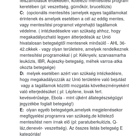
felszámolásuk érdekében, kötelező mentesítési program
keretében (pl: veszettség, gümőkór, brucellózis)
C:
(opcionális mentesítés )amelyek egyes tagállamokat
érintenek és amelyek esetében a cél az eddig mentes,
vagy mentesítési programot végrehajtó tagállamok
védelme. ( intézkedésekre van szükség ahhoz, hogy
megakadályozható legyen átterjedésük az Unió
hivatalosan betegségtől mentesnek minősülő - AHL 36-
42.cikkek - vagy olyan területeire, amelyek rendelkeznek
mentesítési programokkal ( pl: Kéknyelv, szarvasmarha
leukózis, IBR, Aujeszky-betegség, méhek varroa-atka
okozta betegsége)
D:
melyek esetében azért van szükség intézkedésre,
hogy megakadályozzák az Unió területére való bejutást
vagy a tagállamok közötti mozgatás következményeként
való elterjedésüket ( pl: Lépfene, lovak fert.
kevésvérűsége, Ebola - mint újként állategészségügyi
jegyzékbe foglalt betegség!)
E:
olyan egyéb betegségek,amelyek megjelenésekor
megfigyelési programra van szükség,de kötelező
mentesítést nem írnak elő (pl: paratuberkulózis, Q-
láz,denevér- veszettség). Az összes listás betegség E
kategóriás!