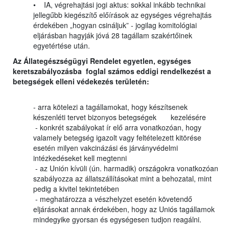
• IA, végrehajtási jogi aktus: sokkal inkább technikai
jellegűbb kiegészítő előírások az egységes végrehajtás
érdekében „hogyan csináljuk” - jogilag komitológiai
eljárásban hagyják jóvá 28 tagállam szakértőinek
egyetértése után.
Az Állategészségügyi Rendelet egyetlen, egységes
keretszabályozásba foglal számos eddigi rendelkezést a
betegségek elleni védekezés területén:
- arra kötelezi a tagállamokat, hogy készítsenek
készenléti tervet bizonyos betegségek kezelésére
- konkrét szabályokat ír elő arra vonatkozóan, hogy
valamely betegség igazolt vagy feltételezett kitörése
esetén milyen vakcinázási és járványvédelmi
intézkedéseket kell megtenni
- az Unión kívüli (ún. harmadik) országokra vonatkozóan
szabályozza az állatszállításokat mint a behozatal, mint
pedig a kivitel tekintetében
- meghatározza a vészhelyzet esetén követendő
eljárásokat annak érdekében, hogy az Uniós tagállamok
mindegyike gyorsan és egységesen tudjon reagálni.