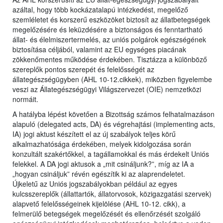
azáltal, hogy több kockázatalapú intézkedést, megelőző
szemléletet és korszerű eszközöket biztosít az állatbetegségek
megelőzésére és leküzdésére a biztonságos és fenntartható
állat- és élelmiszertermelés, az uniós polgárok egészségének
biztosítása céljából, valamint az EU egységes piacának
zökkenőmentes működése érdekében. Tisztázza a különböző
szereplők pontos szerepét és felelősségét az
állategészségügyben (AHL 10-12.cikkek), miközben figyelembe
veszi az Állategészségügyi Világszervezet (OIE) nemzetközi
normáit.
A hatályba lépést követően a Bizottság számos felhatalmazáson
alapuló (delegated acts, DA) és végrehajtási (implementing acts,
IA) jogi aktust készített el az új szabályok teljes körű
alkalmazhatósága érdekében, melyek kidolgozása során
konzultált szakértőkkel, a tagállamokkal és más érdekelt Uniós
felekkel. A DA jogi aktusok a „mit csináljunk?”, míg az IA a
„hogyan csináljuk” révén egészítik ki az alaprendeletet.
Újkeletű az Uniós jogszabályokban például az egyes
kulcsszereplők (állattartók, állatorvosok, közigazgatási szervek)
alapvető felelősségeinek kijelölése (AHL 10-12. cikk), a
felmerülő betegségek megelőzését és ellenőrzését szolgáló