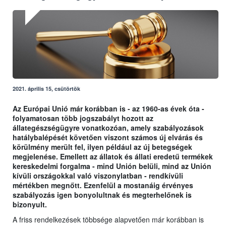
2021. április 15, csütörtök
Az Európai Unió már korábban is - az 1960-as évek óta -
folyamatosan több jogszabályt hozott az
állategészségügyre vonatkozóan, amely szabályozások
hatálybalépését követően viszont számos új elvárás és
körülmény merült fel, ilyen például az új betegségek
megjelenése. Emellett az állatok és állati eredetű termékek
kereskedelmi forgalma - mind Unión belüli, mind az Unión
kívüli országokkal való viszonylatban - rendkívüli
mértékben megnőtt. Ezenfelül a mostanáig érvényes
szabályozás igen bonyolultnak és megterhelőnek is
bizonyult.
A friss rendelkezések többsége alapvetően már korábban is