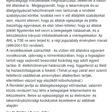
egészségügyi intézkedések meghatározása, beleértve a vadon
élő állatokat is. Megjegyzendő, hogy a takarmányok és az
állatgyógyászati készítmények nem tartoznak a rendelet
szabályozási körébe, továbbá nem ír elő állatjóléti szabályokat
sem, viszont elismeri, hogy az állatok egészsége és jóléte
összefügg egymással, és első ízben kötelez, hogy az állatok
jólétét figyelembe kell venni a betegségek hatásainak, és a
leküzdésükre irányuló intézkedéseknek a mérlegelésekor. Az
AHL a TSE-re sem terjed ki, a régi jogszabály érvényben marad
(999/2001/EU rendelet).
A rendelkezések szárazföldi - és vízben élő állatokra egyaránt
vonatkoznak, újdonság a nómenklatúrában, hogy a fogságban
tartott vagy vadonélő besorolást kizárólag egy adott egyed
tartási- ill. életkörülményei határozzák meg, függetlenül az illető
faj háziasítottságának a fokától. (Tehát pl.egy zsiráf sem számít
feltétlenül vadállatnak amennyiben állatkertben tartják,
ellentétben viszont egy elszökött kóborkutyával.)
A Rendelet javítja az állategészségügyi előírásokat, valamint
közös rendszert hoz létre a betegségek felismerésére és
leküzdésére, illetve az egészségügyi és az élelmiszer- és
takarmánybiztonsági kockázatok kezelésére az alábbiak
alapján: