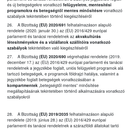
és új betegségekre vonatkozó
felügyeletre, mentesítési
programokra és betegségtől mentes minősítésre
vonatkozó
szabályok tekintetében történő kiegészítéséről
26. A Bizottság
(EU) 2020/691
felhatalmazáson alapuló
rendelete (2020. január 30.) az (EU) 2016/429 európai
parlamenti és tanácsi rendeletnek az
akvakultúrás
létesítményekre és a víziállatok szállítóira vonatkozó
szabályok
tekintetében való kiegészítéséről
27. A Bizottság
(EU) 2020/690
végrehajtási rendelete (2019.
december 17.) az (EU) 2016/429 európai parlamenti és tanácsi
rendeletnek a jegyzékbe foglalt, uniós felügyeleti programok alá
tartozó betegségek, e programok földrajzi hatálya, valamint a
jegyzékbe foglalt betegségek vonatkozásában a
kompartmentek
„betegségtől mentes” minősítése
megállapításának tekintetében történő alkalmazására vonatkozó
szabályokról
28. A Bizottság
(EU) 2019/2035
felhatalmazáson alapuló
rendelete (2019. június 28.) az (EU) 2016/429 európai
parlamenti és tanácsi rendeletnek a szárazföldi állatokat tartó