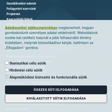
Gazdálkodási adatok
Felügyeleti szervünk
Projektek
Kapcsolódó linkek
Adatkezelési tájékoztató
Adatkezelési tájékoztatónkban
megismerheti, hogyan
Akadálymentességi nyilatkozat
gondoskodunk személyes adatai védelméről. Weboldalunk
Üzemeltetési információ
cookie-kat (sütiket) használ a jobb felhasználói élmény
érdekében, melynek biztosításához kérjük, kattintson az
„Elfogadom” gombra.
Szakterületek
Állat-egészségügy és állatvédelem
Állategészségügyi diagnosztika
Statisztikai célú sütik
Állatgyógyászati termékek
Hirdetési célú sütik
Borászat és alkoholos italok
Alapműködést biztosító és funkcionális sütik
Élelmiszer- és takarmánybiztonság
Élelmiszerlánc-biztonsági laborhálózat
Járványvédelem
ÖSSZES SÜTI ELFOGADÁSA
Kiemelt ügyek, EUTR
Kockázatkezelés
KIVÁLASZTOTT SÜTIK ELFOGADÁSA
Mezőgazdasági genetikai erőforrások
Növényvédelem