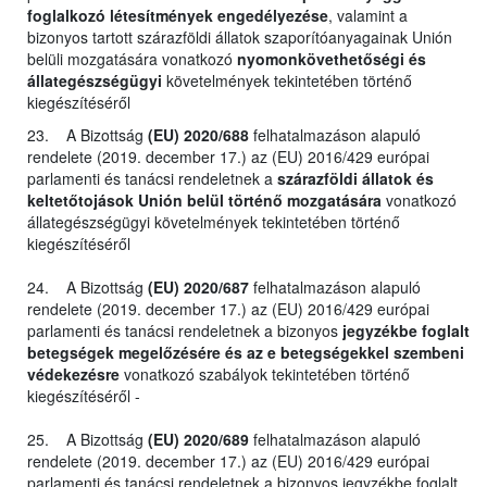
foglalkozó létesítmények engedélyezése
, valamint a
bizonyos tartott szárazföldi állatok szaporítóanyagainak Unión
belüli mozgatására vonatkozó
nyomonkövethetőségi és
állategészségügyi
követelmények tekintetében történő
kiegészítéséről
23. A Bizottság
(EU) 2020/688
felhatalmazáson alapuló
rendelete (2019. december 17.) az (EU) 2016/429 európai
parlamenti és tanácsi rendeletnek a
szárazföldi állatok és
keltetőtojások Unión belül történő mozgatására
vonatkozó
állategészségügyi követelmények tekintetében történő
kiegészítéséről
24. A Bizottság
(EU) 2020/687
felhatalmazáson alapuló
rendelete (2019. december 17.) az (EU) 2016/429 európai
parlamenti és tanácsi rendeletnek a bizonyos
jegyzékbe foglalt
betegségek megelőzésére és az e betegségekkel szembeni
védekezésre
vonatkozó szabályok tekintetében történő
kiegészítéséről -
25. A Bizottság
(EU) 2020/689
felhatalmazáson alapuló
rendelete (2019. december 17.) az (EU) 2016/429 európai
parlamenti és tanácsi rendeletnek a bizonyos jegyzékbe foglalt