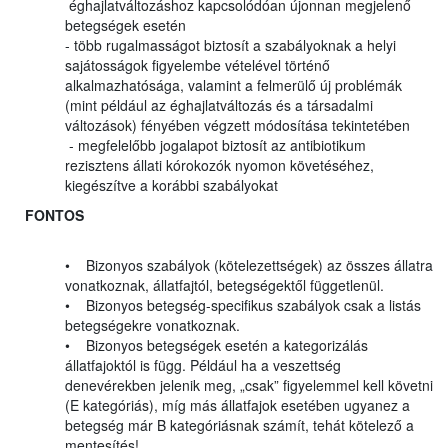
éghajlatváltozáshoz kapcsolódóan újonnan megjelenő
betegségek esetén
- több rugalmasságot biztosít a szabályoknak a helyi
sajátosságok figyelembe vételével történő
alkalmazhatósága, valamint a felmerülő új problémák
(mint például az éghajlatváltozás és a társadalmi
változások) fényében végzett módosítása tekintetében
- megfelelőbb jogalapot biztosít az antibiotikum
rezisztens állati kórokozók nyomon követéséhez,
kiegészítve a korábbi szabályokat
FONTOS
• Bizonyos szabályok (kötelezettségek) az összes állatra
vonatkoznak, állatfajtól, betegségektől függetlenül.
• Bizonyos betegség-specifikus szabályok csak a listás
betegségekre vonatkoznak.
• Bizonyos betegségek esetén a kategorizálás
állatfajoktól is függ. Például ha a veszettség
denevérekben jelenik meg, „csak” figyelemmel kell követni
(E kategóriás), míg más állatfajok esetében ugyanez a
betegség már B kategóriásnak számít, tehát kötelező a
mentesítés!