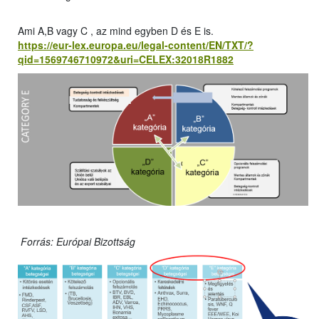
Ami A,B vagy C , az mind egyben D és E is.
https://eur-lex.europa.eu/legal-content/EN/TXT/?
qid=1569746710972&uri=CELEX:32018R1882
Forrás: Európai Bizottság