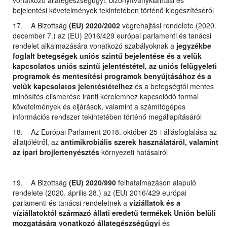
bejelentési követelmények tekintetében történő kiegészítéséről
17. A Bizottság
(EU) 2020/2002
végrehajtási rendelete (2020.
december 7.) az (EU) 2016/429 európai parlamenti és tanácsi
rendelet alkalmazására vonatkozó szabályoknak a
jegyzékbe
foglalt betegségek uniós szintű bejelentése és a velük
kapcsolatos uniós szintű jelentéstétel, az uniós felügyeleti
programok és mentesítési programok benyújtásához és a
velük kapcsolatos jelentéstételhez
és a betegségtől mentes
minősítés elismerése iránti kérelemhez kapcsolódó formai
követelmények és eljárások, valamint a számítógépes
információs rendszer tekintetében történő megállapításáról
18. Az Európai Parlament 2018. október 25-i állásfoglalása az
állatjólétről, az
antimikrobiális szerek használatáról, valamint
az ipari brojlertenyésztés
környezeti hatásairól
19. A Bizottság
(EU) 2020/990
felhatalmazáson alapuló
rendelete (2020. április 28.) az (EU) 2016/429 európai
parlamenti és tanácsi rendeletnek a
víziállatok és a
víziállatoktól származó állati eredetű termékek Unión belüli
mozgatására vonatkozó állategészségügyi
és