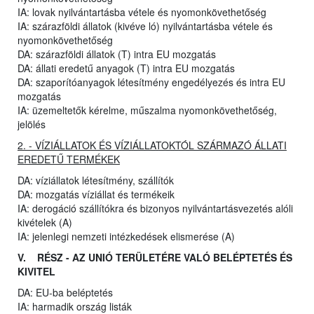
IA: lovak nyilvántartásba vétele és nyomonkövethetőség
IA: szárazföldi állatok (kivéve ló) nyilvántartásba vétele és
nyomonkövethetőség
DA: szárazföldi állatok (T) intra EU mozgatás
DA: állati eredetű anyagok (T) intra EU mozgatás
DA: szaporítóanyagok létesítmény engedélyezés és intra EU
mozgatás
IA: üzemeltetők kérelme, műszalma nyomonkövethetőség,
jelölés
2. - VÍZIÁLLATOK ÉS VÍZIÁLLATOKTÓL SZÁRMAZÓ ÁLLATI
EREDETŰ TERMÉKEK
DA: víziállatok létesítmény, szállítók
DA: mozgatás víziállat és termékeik
IA: derogáció szállítókra és bizonyos nyilvántartásvezetés alóli
kivételek (A)
IA: jelenlegi nemzeti intézkedések elismerése (A)
V. RÉSZ - AZ UNIÓ TERÜLETÉRE VALÓ BELÉPTETÉS ÉS
KIVITEL
DA: EU-ba beléptetés
IA: harmadik ország listák