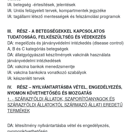
IA: betegség -értesítések, jelentések
IA: Uniós felügyeleti tervek, kompartmentek jegyzéke
IA: tagállami létező mentességek és felszámolási programok
III. RÉSZ - A BETEGSÉGEKKEL KAPCSOLATOS
TUDATOSSÁG, FELKÉSZÜLTSÉG ÉS VÉDEKEZÉS
DA: megelőzés és járványvédelmi intézkedés (disease control)
A, B és C kategóriás betegségek
DA: állatgyógyászati készítmények vakcinák használata
járványvédelmi intézkedések
DA: vakcina bankok menedzsmentje
IA: vakcina bankokra vonatkozó szabályok
IA: készenléti tervek
IV. RÉSZ – NYILVÁNTARTÁSBA VÉTEL, ENGEDÉLYEZÉS,
NYOMON KÖVETHETŐSÉG ÉS MOZGATÁS
1. - SZÁRAZFÖLDI ÁLLATOK, SZAPORÍTÓANYAGOK ÉS
SZÁRAZFÖLDI ÁLLATOKTÓL SZÁRMAZÓ ÁLLATI EREDETŰ
TERMÉKEK
DA: létesítmény nyilvántartásba vétel és engedélyezés,
nyomonkövethetőség