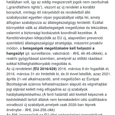
hatályban volt, így az eddig megszerzett jogok nem csorbulnak
(„grandfathers rights”), viszont az új rendelet a korábbi
bonyolult, mintegy 40 irányelvből és rendeletből álló
szabályozást egyetlen olyan jogszabállyal váltja fel, amely
átfogóan szabályozza az állategészségügy területét. Ezáltal
könnyebbé válik az állatbetegségek megelőzése és leküzdése,
valamint a biztonsági kockázatok koordinált kezelése. A
Kerettörvényben kifejeződik az EU új, alapvetően prevenció
szemléletű állategészségügyi stratégiája, miszerint proaktív
módon, a
betegségek megelőzésére kell helyezni a
hangsúlyt
(pl. surveillance, vakcináció - AHL 46-48.cikkek), a
reaktív gyógyítással szemben, amelynél az előbbi ráadásul
sokkal költséghatékonyabb megoldás is.
Az új rendeletet
(EU 2016/429)
2016. március 9-én fogadták el,
2016. március 31-én hirdették ki, és öt évvel később, azaz 2021.
április 21-vel alkalmazandó, amit megelőzően az Európai
Bizottságnak számos felhatalmazáson alapuló és végrehajtási
jogi eljárást kellett még elfogadnia az új szabályok
hatálybaléptetéséhez.(A fenti határidő alól kivételt képeznek a
kedvtelésből tartott állatok nem kereskedelmi célú szállítására
vonatkozó új szabályok,amelyek csak 2026-ban lépnek
érvénybe - AHL 244-256.cikk)
Az AHL korszerűsíti az EU állat-egészségügyi jogszabályait