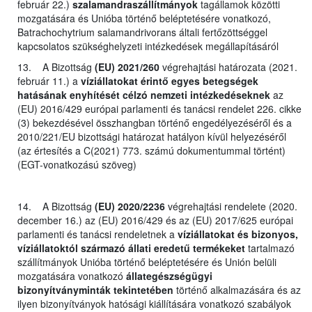
február 22.)
szalamandraszállítmányok
tagállamok közötti
mozgatására és Unióba történő beléptetésére vonatkozó,
Batrachochytrium salamandrivorans általi fertőzöttséggel
kapcsolatos szükséghelyzeti intézkedések megállapításáról
13. A Bizottság
(EU) 2021/260
végrehajtási határozata (2021.
február 11.) a
víziállatokat érintő egyes betegségek
hatásának enyhítését célzó nemzeti intézkedéseknek
az
(EU) 2016/429 európai parlamenti és tanácsi rendelet 226. cikke
(3) bekezdésével összhangban történő engedélyezéséről és a
2010/221/EU bizottsági határozat hatályon kívül helyezéséről
(az értesítés a C(2021) 773. számú dokumentummal történt)
(EGT-vonatkozású szöveg)
14. A Bizottság
(EU) 2020/2236
végrehajtási rendelete (2020.
december 16.) az (EU) 2016/429 és az (EU) 2017/625 európai
parlamenti és tanácsi rendeletnek a
víziállatokat és bizonyos,
víziállatoktól származó állati eredetű termékeket
tartalmazó
szállítmányok Unióba történő beléptetésére és Unión belüli
mozgatására vonatkozó
állategészségügyi
bizonyítványminták tekintetében
történő alkalmazására és az
ilyen bizonyítványok hatósági kiállítására vonatkozó szabályok