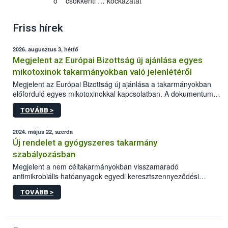
o csökkenti … kockázatát
Friss hírek
2026. augusztus 3, hétfő
Megjelent az Európai Bizottság új ajánlása egyes
mikotoxinok takarmányokban való jelenlétéről
Megjelent az Európai Bizottság új ajánlása a takarmányokban
előforduló egyes mikotoxinokkal kapcsolatban. A dokumentum
2027-től új irányértékek alkalmazását írja elő, és a jelenleg
TOVÁBB >
hatályos uniós ajánlások helyébe lép.
2024. május 22, szerda
Új rendelet a gyógyszeres takarmány
szabályozásban
Megjelent a nem céltakarmányokban visszamaradó
antimikrobiális hatóanyagok egyedi keresztszennyeződési
határértékeinek és ezen anyagokra vonatkozó analitikai
TOVÁBB >
módszerek megállapításáról szóló EU rendelet.