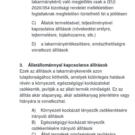
takarmányként) való megjelölés csak a (EU)
2020/354 bizottsági rendelet mellékletében
foglaltaknak megfelelően tüntethető fel a jelölésen
C) Állatok termelésével, teljesítményével
kapcsolatos állítások (növekedési erélyre,
tejtermelésre, tojáshozamra, stb.)
D) a takarmányértékesítésre, emészthetőségre
vonatkozó állítások
3. Állatállománnyal kapcsolatos állítások
Ezek az állítások a takarmánykeverék azon
tulajdonságához köthetők, amelyek különleges hatásuk
révén a környezeti, egészségügyi kockázatokat
csökkentik, javítják a az állati termék minőségét. Ez az
állítás akár alapanyag, akár adalékanyag jelenlétére vagy
hiányára is vonatkozhat.
A) Környezeti kockázati tényezők csökkentésére
irányuló állítások
B) Egészségügyi kockázati tényezők
csökkentésére irányuló állítások
C) Állati termékek minőségének javítására