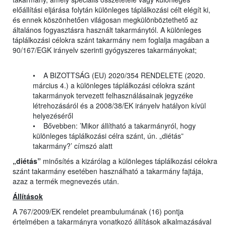
előállítási eljárása folytán különleges táplálkozási célt elégít ki,
és ennek köszönhetően világosan megkülönböztethető az
általános fogyasztásra használt takarmánytól. A különleges
táplálkozási célokra szánt takarmány nem foglalja magában a
90/167/EGK irányelv szerinti gyógyszeres takarmányokat;
• A BIZOTTSÁG (EU) 2020/354 RENDELETE (2020.
március 4.) a különleges táplálkozási célokra szánt
takarmányok tervezett felhasználásainak jegyzéke
létrehozásáról és a 2008/38/EK irányelv hatályon kívül
helyezéséről
• Bővebben: ’Mikor állítható a takarmányról, hogy
különleges táplálkozási célra szánt, ún. „diétás”
takarmány?’ címszó alatt
„diétás”
minősítés a kizárólag a különleges táplálkozási célokra
szánt takarmány esetében használható a takarmány fajtája,
azaz a termék megnevezés után.
Állítások
A 767/2009/EK rendelet preambulumának (16) pontja
értelmében a takarmányra vonatkozó állítások alkalmazásával