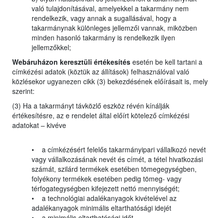
való tulajdonításával, amelyekkel a takarmány nem
rendelkezik, vagy annak a sugallásával, hogy a
takarmánynak különleges jellemzői vannak, miközben
minden hasonló takarmány is rendelkezik ilyen
jellemzőkkel;
Webáruházon keresztüli értékesítés
esetén be kell tartani a
címkézési adatok (köztük az állítások) felhasználóval való
közlésekor ugyanezen cikk (3) bekezdésének előírásait is, mely
szerint:
(3) Ha a takarmányt távközlő eszköz révén kínálják
értékesítésre, az e rendelet által előírt kötelező címkézési
adatokat – kivéve
• a címkézésért felelős takarmányipari vállalkozó nevét
vagy vállalkozásának nevét és címét, a tétel hivatkozási
számát, szilárd termékek esetében tömegegységben,
folyékony termékek esetében pedig tömeg- vagy
térfogategységben kifejezett nettó mennyiségét;
• a technológiai adalékanyagok kivételével az
adalékanyagok minimális eltarthatósági idejét
• a minimális eltarthatósági időt –