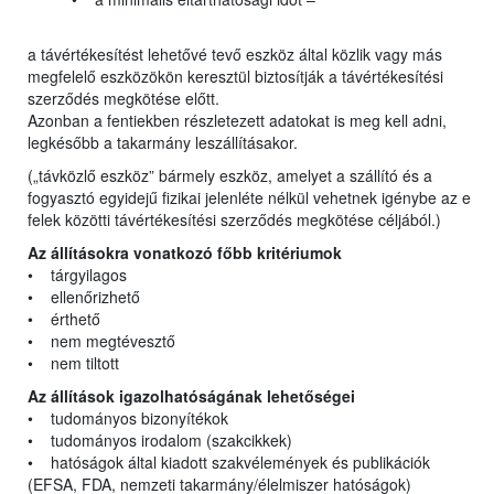
a távértékesítést lehetővé tevő eszköz által közlik vagy más
megfelelő eszközökön keresztül biztosítják a távértékesítési
szerződés megkötése előtt.
Azonban a fentiekben részletezett adatokat is meg kell adni,
legkésőbb a takarmány leszállításakor.
(„távközlő eszköz” bármely eszköz, amelyet a szállító és a
fogyasztó egyidejű fizikai jelenléte nélkül vehetnek igénybe az e
felek közötti távértékesítési szerződés megkötése céljából.)
Az állításokra vonatkozó főbb kritériumok
• tárgyilagos
• ellenőrizhető
• érthető
• nem megtévesztő
• nem tiltott
Az állítások igazolhatóságának lehetőségei
• tudományos bizonyítékok
• tudományos irodalom (szakcikkek)
• hatóságok által kiadott szakvélemények és publikációk
(EFSA, FDA, nemzeti takarmány/élelmiszer hatóságok)