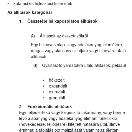
• kutatási és fejlesztési kísérletek
Az állítások kategóriái
1. Összetétellel kapcsolatos állítások
A) Állítások az összetevőkről
Egy bizonyos alap- vagy adalékanyag jelenlétére,
magas vagy alacsony szintjére vagy hiányára utaló
állítások
B) Gyártási folyamatokra utaló állítások, például
• hőkezelt
• expandált
• extrudált
• granulált
2. Funkcionális állítások
Egy teljes értékű vagy kiegészítő takarmány, vagy benne
lévő alapanyag vagy adalékanyag élettani funkciókra
(növekedésre, fejlődésre) kifejtett hatására utal, illetve
érintheti a táplálás optimalizálását valamint az élettani