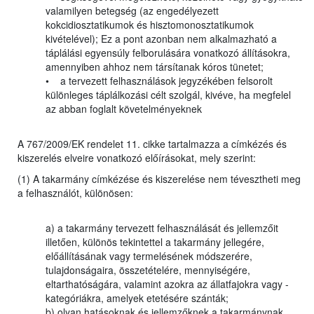
valamilyen betegség (az engedélyezett
kokcidiosztatikumok és hisztomonosztatikumok
kivételével); Ez a pont azonban nem alkalmazható a
táplálási egyensúly felborulására vonatkozó állításokra,
amennyiben ahhoz nem társítanak kóros tünetet;
• a tervezett felhasználások jegyzékében felsorolt
különleges táplálkozási célt szolgál, kivéve, ha megfelel
az abban foglalt követelményeknek
A 767/2009/EK rendelet 11. cikke tartalmazza a címkézés és
kiszerelés elveire vonatkozó előírásokat, mely szerint:
(1) A takarmány címkézése és kiszerelése nem tévesztheti meg
a felhasználót, különösen:
a) a takarmány tervezett felhasználását és jellemzőit
illetően, különös tekintettel a takarmány jellegére,
előállításának vagy termelésének módszerére,
tulajdonságaira, összetételére, mennyiségére,
eltarthatóságára, valamint azokra az állatfajokra vagy -
kategóriákra, amelyek etetésére szánták;
b) olyan hatásoknak és jellemzőknek a takarmánynak