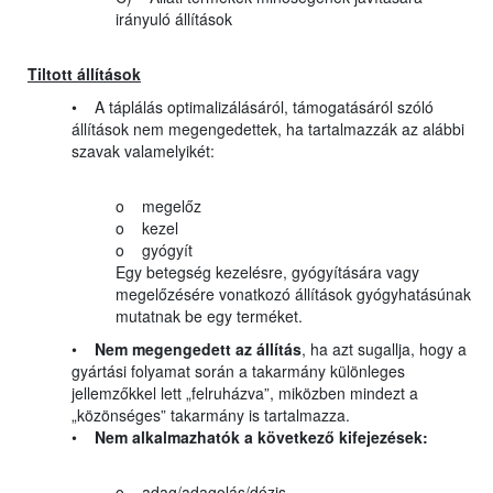
irányuló állítások
Tiltott állítások
• A táplálás optimalizálásáról, támogatásáról szóló
állítások nem megengedettek, ha tartalmazzák az alábbi
szavak valamelyikét:
o megelőz
o kezel
o gyógyít
Egy betegség kezelésre, gyógyítására vagy
megelőzésére vonatkozó állítások gyógyhatásúnak
mutatnak be egy terméket.
•
Nem megengedett az állítás
, ha azt sugallja, hogy a
gyártási folyamat során a takarmány különleges
jellemzőkkel lett „felruházva”, miközben mindezt a
„közönséges” takarmány is tartalmazza.
•
Nem alkalmazhatók a következő kifejezések:
o adag/adagolás/dózis