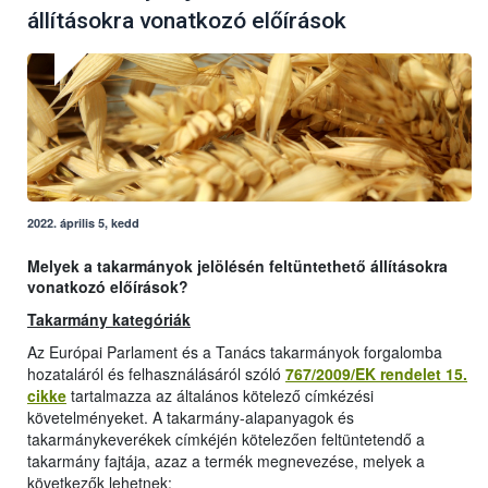
állításokra vonatkozó előírások
2022. április 5, kedd
Melyek a takarmányok jelölésén feltüntethető állításokra
vonatkozó előírások?
Takarmány kategóriák
Az Európai Parlament és a Tanács takarmányok forgalomba
hozataláról és felhasználásáról szóló
767/2009/EK rendelet 15.
cikke
tartalmazza az általános kötelező címkézési
követelményeket. A takarmány-alapanyagok és
takarmánykeverékek címkéjén kötelezően feltüntetendő a
takarmány fajtája, azaz a termék megnevezése, melyek a
következők lehetnek: