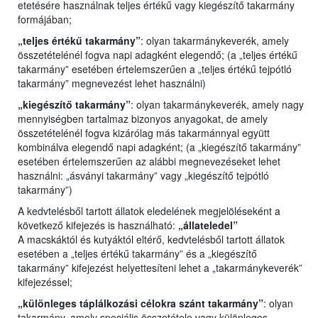
etetésére használnak teljes értékű vagy kiegészítő takarmány
formájában;
„teljes értékű takarmány”
: olyan takarmánykeverék, amely
összetételénél fogva napi adagként elegendő; (a „teljes értékű
takarmány” esetében értelemszerűen a „teljes értékű tejpótló
takarmány” megnevezést lehet használni)
„kiegészítő takarmány”
: olyan takarmánykeverék, amely nagy
mennyiségben tartalmaz bizonyos anyagokat, de amely
összetételénél fogva kizárólag más takarmánnyal együtt
kombinálva elegendő napi adagként; (a „kiegészítő takarmány”
esetében értelemszerűen az alábbi megnevezéseket lehet
használni: „ásványi takarmány” vagy „kiegészítő tejpótló
takarmány”)
A kedvtelésből tartott állatok eledelének megjelöléseként a
következő kifejezés is használható:
„állateledel”
A macskáktól és kutyáktól eltérő, kedvtelésből tartott állatok
esetében a „teljes értékű takarmány” és a „kiegészítő
takarmány” kifejezést helyettesíteni lehet a „takarmánykeverék”
kifejezéssel;
„különleges táplálkozási célokra szánt takarmány”
: olyan
takarmány, amely speciális összetétele vagy különleges