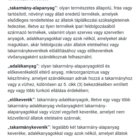
„takarmány-alapanyag”
: olyan természetes állapotú, friss vagy
tartósított, növényi vagy állati eredetű termékek, amelyek
elsődleges rendeltetése az állatok táplálkozási szükségleteinek
fedezése, illetve az ilyen termékek ipari feldolgozásából
származó termékek, valamint olyan szerves vagy szervetlen
anyagok, adalékanyagokkal vagy azok nélkül, amelyeket akár
magukban, akár feldolgozás után állatok etetéséhez vagy
takarmánykeverékek előállításához vagy előkeverékek
vivőanyagaként szándékoznak felhasználni;
„adalékanyag”
: olyan takarmány-alapanyagoktól és
előkeverékektől eltérő anyag, mikroorganizmus vagy
készítmény, amelyet szándékosan adnak hozzá a takarmányhoz
vagy a vízhez, különösen az 5. cikk (3) bekezdésében említett
egy vagy több funkció ellátása érdekében;
„előkeverék”
: takarmány-adalékanyagok, illetve egy vagy több
takarmány-adalékanyag vivőanyagként takarmány-
alapanyagokkal vagy vízzel vegyített keveréke, amelyet nem
közvetlenül állatok etetésére szánnak;
„takarmánykeverék”
: legalább két takarmány-alapanyag
keveréke, adalékanyagokkal vagy azok nélkül, amelyet állatok