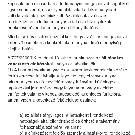
kapcsolatban elsősorban a tudományos megalapozottságot kell
figyelembe venni, és az ilyen állításokat a takarmányipari
vállalkozóknak igazolniuk kell. Az állítások az összes
rendelkezésre álló tudományos adat és a bizonyítékok
értékelése révén tudományosan bizonyíthatóak.
Minden állítás esetén igazolni kell, hogy az állítást megalapozó
jellemző esetében a konkrét takarmányban levő mennyiség
kifejti a hatást.
A 767/2009/EK rendelet 13. cikke tartalmazza az
állításokra
vonatkozó előírások
at, melyek a következők:
(1) A takarmány-alapanyag és a takarmánykeverék címkézése
és kiszerelése felhívhatja a figyelmet egy bizonyos anyag
takarmányban való meglétére vagy hiányára, különleges
táplálkozási jellemzőkre vagy folyamatra, vagy az előbb
említettek valamelyikéhez kapcsolódó különleges funkcióra,
amennyiben a következő feltételek teljesülnek:
a) az állítás tárgyilagos, a hatáskörrel rendelkező
hatóságok által ellenőrizhető és érthető a takarmány
felhasználója számára; valamint
b) a címkézésért felelős személy a hatáskörrel rendelkező