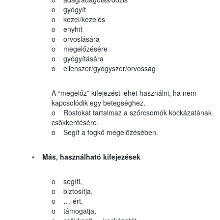
o gyógyít
o kezel/kezelés
o enyhít
o orvoslására
o megelőzésére
o gyógyítására
o ellenszer/gyógyszer/orvosság
A “megelőz” kifejezést lehet használni, ha nem
kapcsolódik egy betegséghez.
o Rostokat tartalmaz a szőrcsomók kockázatának
csökkentésére.
o Segít a fogkő megelőzésében.
•
Más, használható kifejezések
o segíti,
o biztosítja,
o …-ért,
o támogatja,