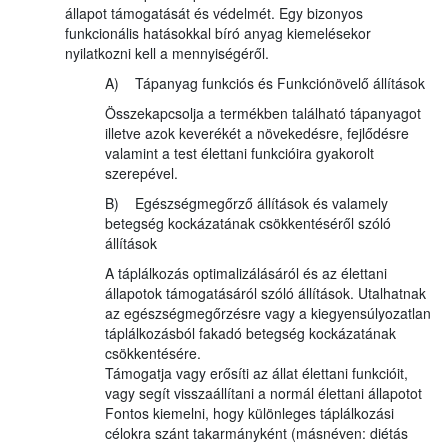
állapot támogatását és védelmét. Egy bizonyos
funkcionális hatásokkal bíró anyag kiemelésekor
nyilatkozni kell a mennyiségéről.
A) Tápanyag funkciós és Funkciónövelő állítások
Összekapcsolja a termékben található tápanyagot
illetve azok keverékét a növekedésre, fejlődésre
valamint a test élettani funkcióira gyakorolt
szerepével.
B) Egészségmegőrző állítások és valamely
betegség kockázatának csökkentéséről szóló
állítások
A táplálkozás optimalizálásáról és az élettani
állapotok támogatásáról szóló állítások. Utalhatnak
az egészségmegőrzésre vagy a kiegyensúlyozatlan
táplálkozásból fakadó betegség kockázatának
csökkentésére.
Támogatja vagy erősíti az állat élettani funkcióit,
vagy segít visszaállítani a normál élettani állapotot
Fontos kiemelni, hogy különleges táplálkozási
célokra szánt takarmányként (másnéven: diétás