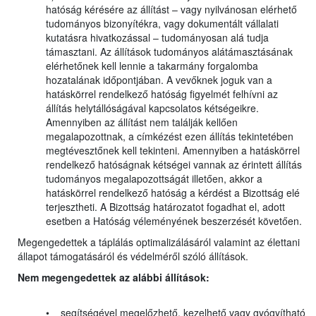
hatóság kérésére az állítást – vagy nyilvánosan elérhető
tudományos bizonyítékra, vagy dokumentált vállalati
kutatásra hivatkozással – tudományosan alá tudja
támasztani. Az állítások tudományos alátámasztásának
elérhetőnek kell lennie a takarmány forgalomba
hozatalának időpontjában. A vevőknek joguk van a
hatáskörrel rendelkező hatóság figyelmét felhívni az
állítás helytállóságával kapcsolatos kétségeikre.
Amennyiben az állítást nem találják kellően
megalapozottnak, a címkézést ezen állítás tekintetében
megtévesztőnek kell tekinteni. Amennyiben a hatáskörrel
rendelkező hatóságnak kétségei vannak az érintett állítás
tudományos megalapozottságát illetően, akkor a
hatáskörrel rendelkező hatóság a kérdést a Bizottság elé
terjesztheti. A Bizottság határozatot fogadhat el, adott
esetben a Hatóság véleményének beszerzését követően.
Megengedettek a táplálás optimalizálásáról valamint az élettani
állapot támogatásáról és védelméről szóló állítások.
Nem megengedettek az alábbi állítások:
• segítségével megelőzhető, kezelhető vagy gyógyítható