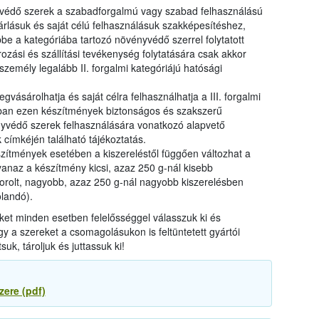
ényvédő szerek a szabadforgalmú vagy szabad felhasználású
árlásuk és saját célú felhasználásuk szakképesítéshez,
e a kategóriába tartozó növényvédő szerrel folytatott
ozási és szállítási tevékenység folytatására csak akkor
személy legalább II. forgalmi kategóriájú hatósági
gvásárolhatja és saját célra felhasználhatja a III. forgalmi
ban ezen készítmények biztonságos és szakszerű
yvédő szerek felhasználására vonatkozó alapvető
címkéjén található tájékoztatás.
ítmények esetében a kiszereléstől függően változhat a
gyanaz a készítmény kicsi, azaz 250 g-nál kisebb
 sorolt, nagyobb, azaz 250 g-nál nagyobb kiszerelésben
olandó).
et minden esetben felelősséggel válasszuk ki és
y a szereket a csomagolásukon is feltüntetett gyártói
suk, tároljuk és juttassuk ki!
ere (pdf)