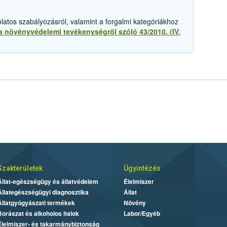
atos szabályozásról, valamint a forgalmi kategóriákhoz
a növényvédelemi tevékenységről szóló 43/2010. (IV.
.
Szakterületek
Ügyintézés
Állat-egészségügy és állatvédelem
Élelmiszer
Állategészségügyi diagnosztika
Állat
Állatgyógyászati termékek
Növény
Borászat és alkoholos italok
Labor/Egyéb
Élelmiszer- és takarmánybiztonság