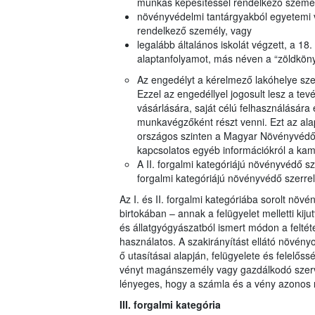
munkás képesítéssel rendelkező személ
növényvédelmi tantárgyakból egyetemi 
rendelkező személy, vagy
legalább általános iskolát végzett, a 18.
alaptanfolyamot, más néven a “zöldköny
Az engedélyt a kérelmező lakóhelye szer
Ezzel az engedéllyel jogosult lesz a tev
vásárlására, saját célú felhasználására
munkavégzőként részt venni. Ezt az ala
országos szinten a Magyar Növényvédő
kapcsolatos egyéb információkról a kam
A II. forgalmi kategóriájú növényvédő sz
forgalmi kategóriájú növényvédő szerrel 
Az I. és II. forgalmi kategóriába sorolt nö
birtokában – annak a felügyelet melletti kiju
és állatgyógyászatból ismert módon a feltéte
használatos. A szakirányítást ellátó növényor
ő utasításai alapján, felügyelete és felelős
vényt magánszemély vagy gazdálkodó szervez
lényeges, hogy a számla és a vény azonos né
III. forgalmi kategória