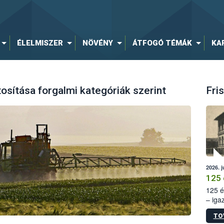
ÉLELMISZER
NÖVÉNY
ÁTFOGÓ TÉMÁK
KA
sítása forgalmi kategóriák szerint
Fris
2026. j
125 
125 é
– iga
állam
TO
15. sz