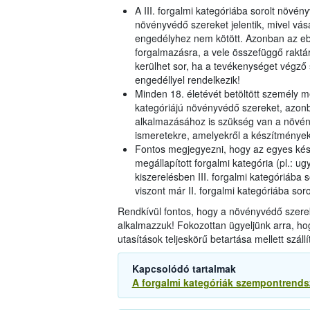
A III. forgalmi kategóriába sorolt növ
növényvédő szereket jelentik, mivel vás
engedélyhez nem kötött. Azonban az ebb
forgalmazásra, a vele összefüggő raktár
kerülhet sor, ha a tevékenységet végző 
engedéllyel rendelkezik!
Minden 18. életévét betöltött személy me
kategóriájú növényvédő szereket, azon
alkalmazásához is szükség van a növén
ismeretekre, amelyekről a készítmények 
Fontos megjegyezni, hogy az egyes kész
megállapított forgalmi kategória (pl.: u
kiszerelésben III. forgalmi kategóriába
viszont már II. forgalmi kategóriába sor
Rendkívül fontos, hogy a növényvédő szerek
alkalmazzuk! Fokozottan ügyeljünk arra, hog
utasítások teljeskörű betartása mellett szállít
Kapcsolódó tartalmak
A forgalmi kategóriák szempontrendsz