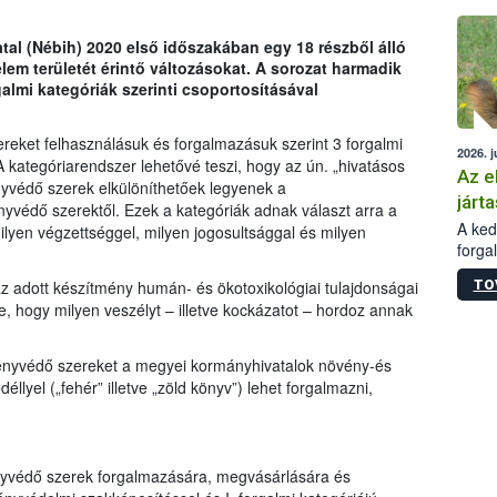
épüle
tal (Nébih) 2020 első időszakában egy 18 részből álló
em területét érintő változásokat. A sorozat harmadik
lmi kategóriák szerinti csoportosításával
eket felhasználásuk és forgalmazásuk szerint 3 forgalmi
2026. j
.). A kategóriarendszer lehetővé teszi, hogy az ún. „hivatásos
Az e
nyvédő szerek elkülöníthetőek legyenek a
járta
yvédő szerektől. Ezek a kategóriák adnak választ arra a
A kedv
ilyen végzettséggel, milyen jogosultsággal és milyen
forga
Korm.
TO
az adott készítmény humán- és ökotoxikológiai tulajdonságai
sérül
be, hogy milyen veszélyt – illetve kockázatot – hordoz annak
felme
veszé
Ezen 
növényvédő szereket a megyei kormányhivatalok növény-és
vonni
éllyel („fehér” illetve „zöld könyv”) lehet forgalmazni,
jártas
ényvédő szerek forgalmazására, megvásárlására és