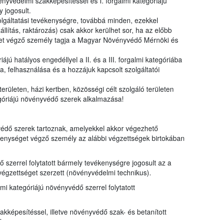
ényvédelmi szakképesítéssel és I. forgalmi kategóriájú
 jogosult.
olgáltatási tevékenységre, továbbá minden, ezekkel
llítás, raktározás) csak akkor kerülhet sor, ha az előbb
séget végző személy tagja a Magyar Növényvédő Mérnöki és
iájú hatályos engedéllyel a II. és a III. forgalmi kategóriába
 felhasználása és a hozzájuk kapcsolt szolgáltatói
területen, házi kertben, közösségi célt szolgáló területen
egóriájú növényvédő szerek alkalmazása!
yvédő szerek tartoznak, amelyekkel akkor végezhető
enységet végző személy az alábbi végzettségek birtokában
dő szerrel folytatott bármely tevékenységre jogosult az a
égzettséget szerzett (növényvédelmi technikus).
galmi kategóriájú növényvédő szerrel folytatott
kképesítéssel, illetve növényvédő szak- és betanított