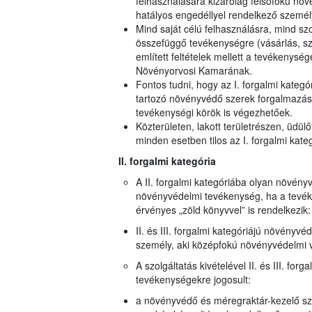
felhasználására kizárólag felsőfokú növ
hatályos engedéllyel rendelkező személy
Mind saját célú felhasználásra, mind sz
összefüggő tevékenységre (vásárlás, szá
említett feltételek mellett a tevékeny
Növényorvosi Kamarának.
Fontos tudni, hogy az I. forgalmi kategór
tartozó növényvédő szerek forgalmazása,
tevékenységi körök is végezhetőek.
Közterületen, lakott területrészen, üdülő
minden esetben tilos az I. forgalmi kat
II. forgalmi kategória
A II. forgalmi kategóriába olyan növén
növényvédelmi tevékenység, ha a tevék
érvényes „zöld könyvvel” is rendelkezik:
II. és III. forgalmi kategóriájú növényvé
személy, aki középfokú növényvédelmi v
A szolgáltatás kivételével II. és III. for
tevékenységekre jogosult:
a növényvédő és méregraktár-kezelő sza