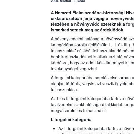
2020. február 11, kedd
A Nemzeti Élelmiszerlánc-biztonsági Hiva
cikksorozatban járja végig a növényvédel
részében a növényvédő szereknek a forga
ismerkedhetnek meg az érdeklődők.
A növényvédelmi hatóság a növényvédő szer
kategóriába sorolja (jelölésük: I., II. és III
felhasználás” céljából felhasználandó növé
hobbikertészkedésnél is alkalmazható növén
kérdésre, hogy az adott készítménnyel ki, m
tevékenységet végezhet.
A forgalmi kategóriába sorolás elsősorban 
alapján történik, vagyis azt veszik figyelem
felhasználása.
Az I. és II. forgalmi kategóriába tartozó 
talajvédelmi szakhatósága által kiadott enged
megvásárolni és felhasználni.
I. forgalmi kategória
Az I. forgalmi kategóriába tartozó növ