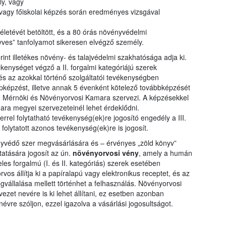
y, vagy
vagy főiskolai képzés során eredményes vizsgával
 életévét betöltött, és a 80 órás növényvédelmi
ves” tanfolyamot sikeresen elvégző személy.
int illetékes növény- és talajvédelmi szakhatósága adja ki.
ékenységet végző a II. forgalmi kategóriájú szerek
 és az azokkal történő szolgáltatói tevékenységben
pképzést, illetve annak 5 évenként kötelező továbbképzését
 Mérnöki és Növényorvosi Kamara szervezi. A képzésekkel
ara megyei szervezeteinél lehet érdeklődni.
errel folytatható tevékenység(ek)re jogosító engedély a III.
folytatott azonos tevékenység(ek)re is jogosít.
vényvédő szer megvásárlására és – érvényes „zöld könyv”
ttatására jogosít az ún.
növényorvosi vény
, amely a humán
les forgalmú (I. és II. kategóriás) szerek esetében
vos állítja ki a papíralapú vagy elektronikus receptet, és az
ségvállalása mellett történhet a felhasználás. Növényorvosi
et nevére is ki lehet állítani, ez esetben azonban
vre szóljon, ezzel igazolva a vásárlási jogosultságot.