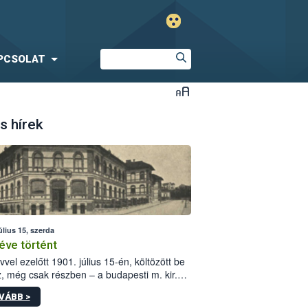
PCSOLAT
s hírek
úlius 15, szerda
éve történt
vvel ezelőtt 1901. július 15-én, költözött be
z, még csak részben – a budapesti m. kir.
i vetőmagvizsgáló állomás a Kis Rókus utca
VÁBB >
ám alatti, Czigler Győző által tervezett új