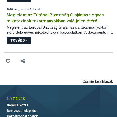
2026. augusztus 3, hétfő
Megjelent az Európai Bizottság új ajánlása egyes
mikotoxinok takarmányokban való jelenlétéről
Megjelent az Európai Bizottság új ajánlása a takarmányokban
előforduló egyes mikotoxinokkal kapcsolatban. A dokumentum
2027-től új irányértékek alkalmazását írja elő, és a jelenleg
TOVÁBB >
hatályos uniós ajánlások helyébe lép.
Cookie beállítások
Hivatalunk
Bemutatkozás
Szervezeti felépítés
Gazdálkodási adatok