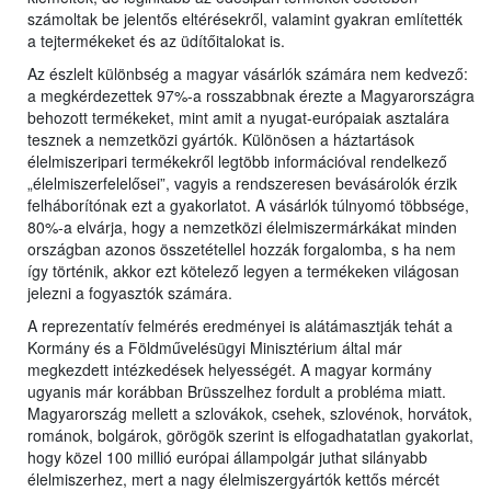
számoltak be jelentős eltérésekről, valamint gyakran említették
a tejtermékeket és az üdítőitalokat is.
Az észlelt különbség a magyar vásárlók számára nem kedvező:
a megkérdezettek 97%-a rosszabbnak érezte a Magyarországra
behozott termékeket, mint amit a nyugat-európaiak asztalára
tesznek a nemzetközi gyártók. Különösen a háztartások
élelmiszeripari termékekről legtöbb információval rendelkező
„élelmiszerfelelősei”, vagyis a rendszeresen bevásárolók érzik
felháborítónak ezt a gyakorlatot. A vásárlók túlnyomó többsége,
80%-a elvárja, hogy a nemzetközi élelmiszermárkákat minden
országban azonos összetétellel hozzák forgalomba, s ha nem
így történik, akkor ezt kötelező legyen a termékeken világosan
jelezni a fogyasztók számára.
A reprezentatív felmérés eredményei is alátámasztják tehát a
Kormány és a Földművelésügyi Minisztérium által már
megkezdett intézkedések helyességét. A magyar kormány
ugyanis már korábban Brüsszelhez fordult a probléma miatt.
Magyarország mellett a szlovákok, csehek, szlovénok, horvátok,
románok, bolgárok, görögök szerint is elfogadhatatlan gyakorlat,
hogy közel 100 millió európai állampolgár juthat silányabb
élelmiszerhez, mert a nagy élelmiszergyártók kettős mércét