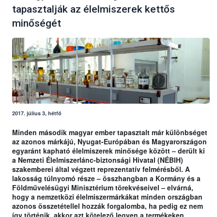
tapasztalják az élelmiszerek kettős
minőségét
2017. július 3, hétfő
Minden második magyar ember tapasztalt már különbséget
az azonos márkájú, Nyugat-Európában és Magyarországon
egyaránt kapható élelmiszerek minősége között – derült ki
a Nemzeti Élelmiszerlánc-biztonsági Hivatal (NÉBIH)
szakemberei által végzett reprezentatív felmérésből. A
lakosság túlnyomó része – összhangban a Kormány és a
Földművelésügyi Minisztérium törekvéseivel – elvárná,
hogy a nemzetközi élelmiszermárkákat minden országban
azonos összetétellel hozzák forgalomba, ha pedig ez nem
így történik, akkor azt kötelező legyen a termékeken