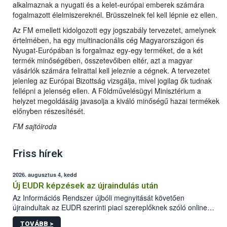
alkalmaznak a nyugati és a kelet-európai emberek számára
fogalmazott élelmiszereknél. Brüsszelnek fel kell lépnie ez ellen.
Az FM emellett kidolgozott egy jogszabály tervezetet, amelynek
értelmében, ha egy multinacionális cég Magyarországon és
Nyugat-Európában is forgalmaz egy-egy terméket, de a két
termék minőségében, összetevőiben eltér, azt a magyar
vásárlók számára felirattal kell jeleznie a cégnek. A tervezetet
jelenleg az Európai Bizottság vizsgálja, mivel jogilag ők tudnak
fellépni a jelenség ellen. A Földművelésügyi Minisztérium a
helyzet megoldásáig javasolja a kiváló minőségű hazai termékek
előnyben részesítését.
FM sajtóiroda
Friss hírek
2026. augusztus 4, kedd
Új EUDR képzések az újraindulás után
Az Információs Rendszer újbóli megnyitását követően
újraindultak az EUDR szerinti piaci szereplőknek szóló online
képzések.
TOVÁBB >