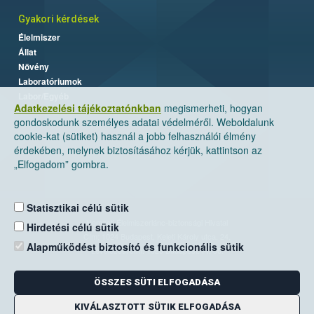
Gyakori kérdések
Élelmiszer
Állat
Növény
Laboratóriumok
Labor/Egyéb
Adatkezelési tájékoztatónkban
megismerheti, hogyan
gondoskodunk személyes adatai védelméről. Weboldalunk
cookie-kat (sütiket) használ a jobb felhasználói élmény
érdekében, melynek biztosításához kérjük, kattintson az
„Elfogadom” gombra.
Statisztikai célú sütik
Nemzeti Élelmiszerlánc-biztonsági Hivatal
Hirdetési célú sütik
Cím: 1024 Budapest, Keleti Károly utca. 24.
Alapműködést biztosító és funkcionális sütik
Levelezési cím: 1525 Budapest. Pf. 30.
ÖSSZES SÜTI ELFOGADÁSA
E-mail:
ugyfelszolgalat@nebih.gov.hu
Zöld szám: 06-80/263-244
KIVÁLASZTOTT SÜTIK ELFOGADÁSA