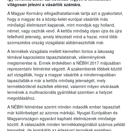
világosan jelezni a vásárlók számára.
A Magyar Kormány elfogadhatatlannak tartja azt a gyakorlatot,
hogy a magyar és a közép-kelet-európai vásárlók más
minőségű élelmiszert kapjanak, mint mondjuk egy holland,
német, vagy osztrák vevő. A kettős minőség olyan újra és újra
fellelhető jelenség, amely létezését mind a hazai, mind több
szomszédos ország vizsgálatai alátámasztották már.
A termékek vizsgálata mellett kiemelten fontos a lakosság
témával kapcsolatos tapasztalatainak, véleményének
megismerése is. Ennek érdekében a NÉBIH 2017 májusában
reprezentatív felmérést végzett. A szakemberek többek között
azt vizsgálták, hogy a magyar vásárlók a mindennapokban
tapasztalták-e már a kettős minőség jelenségét, mely
termékköröknél észleltek eltérést, valamint milyen elvárásaik
lennének a multinacionális gyártókkal szemben a helyzet
megoldásához.
A NÉBIH felmérése szerint minden második ember tapasztalt
már különbséget az azonos márkájú, Nyugat-Európában és
Magyarországon egyaránt kapható élelmiszerek minősége
között. A válaszadók minden termékkategóriából számos példát
kiemeltek, de leginkább az édesipari termékek esetében