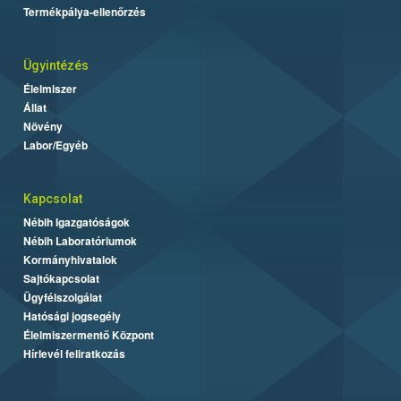
Termékpálya-ellenőrzés
Ügyintézés
Élelmiszer
Állat
Növény
Labor/Egyéb
Kapcsolat
Nébih Igazgatóságok
Nébih Laboratóriumok
Kormányhivatalok
Sajtókapcsolat
Ügyfélszolgálat
Hatósági jogsegély
Élelmiszermentő Központ
Hírlevél feliratkozás