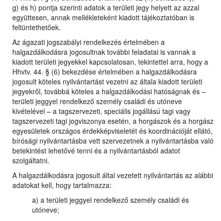
g) és h) pontja szerinti adatok a területi jegy helyett az azzal
együttesen, annak mellékleteként kiadott tájékoztatóban is
feltüntethetőek.
Az ágazati jogszabályi rendelkezés értelmében a
halgazdálkodásra jogosultnak további feladatai is vannak a
kiadott területi jegyekkel kapcsolatosan, tekintettel arra, hogy a
Hhvtv. 44. § (6) bekezdése értelmében a halgazdálkodásra
jogosult köteles nyilvántartást vezetni az általa kiadott területi
jegyekről, továbbá köteles a halgazdálkodási hatóságnak és –
területi jeggyel rendelkező személy családi és utóneve
kivételével – a tagszervezeti, speciális jogállású tagi vagy
tagszervezeti tagi jogviszonya esetén, a horgászok és a horgász
egyesületek országos érdekképviseletét és koordinációját ellátó,
bírósági nyilvántartásba vett szervezetnek a nyilvántartásba való
betekintést lehetővé tenni és a nyilvántartásból adatot
szolgáltatni.
A halgazdálkodásra jogosult által vezetett nyilvántartás az alábbi
adatokat kell, hogy tartalmazza:
a) a területi jeggyel rendelkező személy családi és
utóneve;