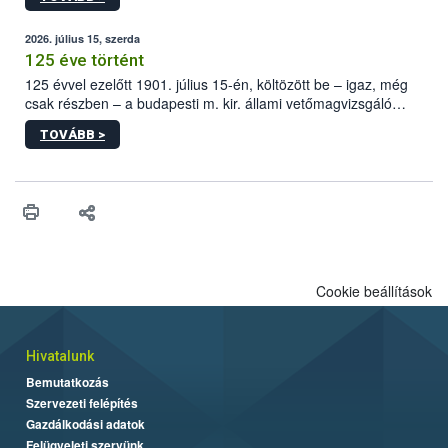
hatályos uniós ajánlások helyébe lép.
2026. július 15, szerda
125 éve történt
125 évvel ezelőtt 1901. július 15-én, költözött be – igaz, még
csak részben – a budapesti m. kir. állami vetőmagvizsgáló
állomás a Kis Rókus utca 15. szám alatti, Czigler Győző által
TOVÁBB >
tervezett új épületébe.
Cookie beállítások
Hivatalunk
Bemutatkozás
Szervezeti felépítés
Gazdálkodási adatok
Felügyeleti szervünk