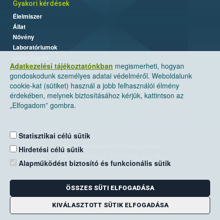
Gyakori kérdések
Élelmiszer
Állat
Növény
Laboratóriumok
Labor/Egyéb
Adatkezelési tájékoztatónkban
megismerheti, hogyan
gondoskodunk személyes adatai védelméről. Weboldalunk
cookie-kat (sütiket) használ a jobb felhasználói élmény
érdekében, melynek biztosításához kérjük, kattintson az
„Elfogadom” gombra.
Statisztikai célú sütik
Nemzeti Élelmiszerlánc-biztonsági Hivatal
Hirdetési célú sütik
Cím: 1024 Budapest, Keleti Károly utca. 24.
Alapműködést biztosító és funkcionális sütik
Levelezési cím: 1525 Budapest. Pf. 30.
ÖSSZES SÜTI ELFOGADÁSA
E-mail:
ugyfelszolgalat@nebih.gov.hu
Zöld szám: 06-80/263-244
KIVÁLASZTOTT SÜTIK ELFOGADÁSA
Telefon: 06-1/ 336-9000