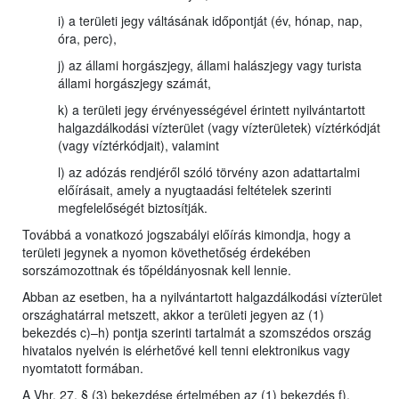
i) a területi jegy váltásának időpontját (év, hónap, nap,
óra, perc),
j) az állami horgászjegy, állami halászjegy vagy turista
állami horgászjegy számát,
k) a területi jegy érvényességével érintett nyilvántartott
halgazdálkodási vízterület (vagy vízterületek) víztérkódját
(vagy víztérkódjait), valamint
l) az adózás rendjéről szóló törvény azon adattartalmi
előírásait, amely a nyugtaadási feltételek szerinti
megfelelőségét biztosítják.
Továbbá a vonatkozó jogszabályi előírás kimondja, hogy a
területi jegynek a nyomon követhetőség érdekében
sorszámozottnak és tőpéldányosnak kell lennie.
Abban az esetben, ha a nyilvántartott halgazdálkodási vízterület
országhatárral metszett, akkor a területi jegyen az (1)
bekezdés c)–h) pontja szerinti tartalmát a szomszédos ország
hivatalos nyelvén is elérhetővé kell tenni elektronikus vagy
nyomtatott formában.
A Vhr. 27. § (3) bekezdése értelmében az (1) bekezdés f),