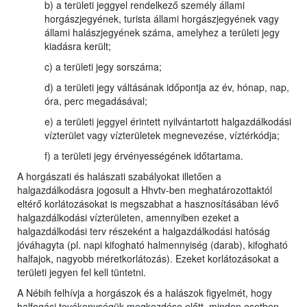
b) a területi jeggyel rendelkező személy állami
horgászjegyének, turista állami horgászjegyének vagy
állami halászjegyének száma, amelyhez a területi jegy
kiadásra került;
c) a területi jegy sorszáma;
d) a területi jegy váltásának időpontja az év, hónap, nap,
óra, perc megadásával;
e) a területi jeggyel érintett nyilvántartott halgazdálkodási
vízterület vagy vízterületek megnevezése, víztérkódja;
f) a területi jegy érvényességének időtartama.
A horgászati és halászati szabályokat illetően a
halgazdálkodásra jogosult a Hhvtv-ben meghatározottaktól
eltérő korlátozásokat is megszabhat a hasznosításában lévő
halgazdálkodási vízterületen, amennyiben ezeket a
halgazdálkodási terv részeként a halgazdálkodási hatóság
jóváhagyta (pl. napi kifogható halmennyiség (darab), kifogható
halfajok, nagyobb méretkorlátozás). Ezeket korlátozásokat a
területi jegyen fel kell tüntetni.
A Nébih felhívja a horgászok és a halászok figyelmét, hogy
halfogási tevékenységük megkezdése előtt, minden esetben