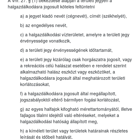
A Vhr. 27. § (1) bekezdése alapján a területi jegyen a
halgazdálkodásra jogosult köteles feltüntetni
a) a jegyet kiadó nevét (cégnevét), címét (székhelyét),
b) az engedélyes nevét,
c) a halgazdálkodási vízterületet, amelyre a területi jegy
érvényessége vonatkozik,
d) a területi jegy érvényességének időtartamát,
e) a területi jegy kizárólag csak horgászatra jogosít, vagy
a rekreációs célú halászat esetében e rendelet szerint
alkalmazható halász eszközt vagy eszközöket, a
halgazdálkodásra jogosult által meghatározott területi
korlátozásokat,
f) a halgazdálkodásra jogosult által megállapított,
jogszabályoktól eltérő bármilyen fogási korlátozást,
g) az egyes halfajok kifogható mérettartományától, illetve
fajlagos tilalmi idejétől való eltéréseket, melyeket a
halgazdálkodási hatóság állapított meg,
h) a kíméleti terület vagy területek határainak részletes
leírását és időbeli hatályát,