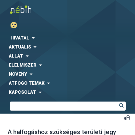
HIVATAL
AKTUÁLIS
ÁLLAT
ÉLELMISZER
NÖVÉNY
ÁTFOGÓ TÉMÁK
KAPCSOLAT
A halfogáshoz szükséges területi jegy