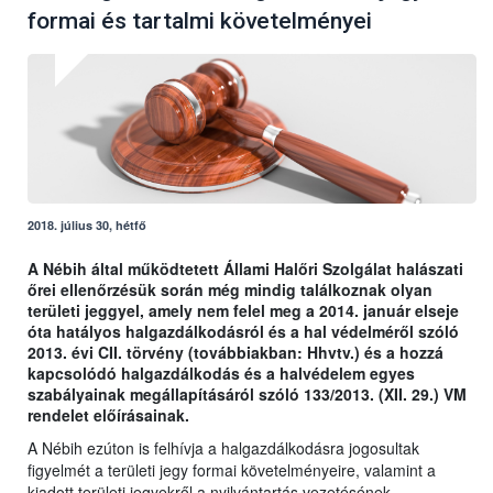
formai és tartalmi követelményei
2018. július 30, hétfő
A Nébih által működtetett Állami Halőri Szolgálat halászati
őrei ellenőrzésük során még mindig találkoznak olyan
területi jeggyel, amely nem felel meg a 2014. január elseje
óta hatályos halgazdálkodásról és a hal védelméről szóló
2013. évi CII. törvény (továbbiakban: Hhvtv.) és a hozzá
kapcsolódó halgazdálkodás és a halvédelem egyes
szabályainak megállapításáról szóló 133/2013. (XII. 29.) VM
rendelet előírásainak.
A Nébih ezúton is felhívja a halgazdálkodásra jogosultak
figyelmét a területi jegy formai követelményeire, valamint a
kiadott területi jegyekről a nyilvántartás vezetésének