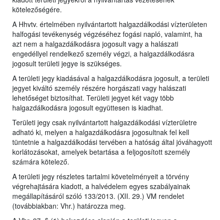
kötelezőségére.
A Hhvtv. értelmében nyilvántartott halgazdálkodási vízterületen
halfogási tevékenység végzéséhez fogási napló, valamint, ha
azt nem a halgazdálkodásra jogosult vagy a halászati
engedéllyel rendelkező személy végzi, a halgazdálkodásra
jogosult területi jegye is szükséges.
A területi jegy kiadásával a halgazdálkodásra jogosult, a területi
jegyet kiváltó személy részére horgászati vagy halászati
lehetőséget biztosíthat. Területi jegyet két vagy több
halgazdálkodásra jogosult együttesen is kiadhat.
Területi jegy csak nyilvántartott halgazdálkodási vízterületre
adható ki, melyen a halgazdálkodásra jogosultnak fel kell
tüntetnie a halgazdálkodási tervében a hatóság által jóváhagyott
korlátozásokat, amelyek betartása a feljogosított személy
számára kötelező.
A területi jegy részletes tartalmi követelményeit a törvény
végrehajtására kiadott, a halvédelem egyes szabályainak
megállapításáról szóló 133/2013. (XII. 29.) VM rendelet
(továbbiakban: Vhr.) határozza meg.