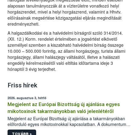
alaposan tanulmányozzák át a vízterületre vonatkozó helyi
horgászrendet, mivel a helyi horgászrend, valamint a Hhvtv.
előírásainak megsértése közigazgatási eljárás megindítását
eredményezheti.
A halgazdálkodási és a halvédelmi bírságról szóló 314/2014.
(XII. 12.) Korm. rendelet értelmében a jogsértést elkövető
személlyel szemben a kiszabható halvédelmi bírság összege
10.000 – 500.000 forintig, az állami horgászjegy, turista állami
horgászjegy, állami halászjegy váltásától, illetve a halászati
engedély kérelmezésétől való eltiltás időtartama ideje 3
hónaptól 3 évig terjedhet.
Friss hírek
2026. augusztus 3, hétfő
Megjelent az Európai Bizottság új ajánlása egyes
mikotoxinok takarmányokban való jelenlétéről
Megjelent az Európai Bizottság új ajánlása a takarmányokban
előforduló egyes mikotoxinokkal kapcsolatban. A dokumentum
2027-től új irányértékek alkalmazását írja elő, és a jelenleg
TOVÁBB >