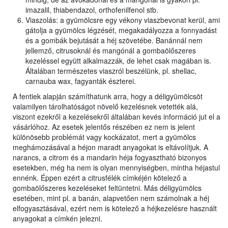
imazalil, thiabendazol, orthofenilfenol stb.
Viaszolás: a gyümölcsre egy vékony viaszbevonat kerül, ami
gátolja a gyümölcs légzését, megakadályozza a fonnyadást
és a gombák bejutását a héj szövetébe. Banánnál nem
jellemző, citrusoknál és mangónál a gombaölőszeres
kezeléssel együtt alkalmazzák, de lehet csak magában is.
Általában természetes viaszról beszélünk, pl. shellac,
carnauba wax, fagyanták észterei.
A fentiek alapján számíthatunk arra, hogy a déligyümölcsöt
valamilyen tárolhatóságot növelő kezelésnek vetették alá,
viszont ezekről a kezelésekről általában kevés információ jut el a
vásárlóhoz. Az esetek jelentős részében ez nem is jelent
különösebb problémát vagy kockázatot, mert a gyümölcs
meghámozásával a héjon maradt anyagokat is eltávolítjuk. A
narancs, a citrom és a mandarin héja fogyasztható bizonyos
esetekben, még ha nem is olyan mennyiségben, mintha héjastul
ennénk. Éppen ezért a citrusfélék címkéjén kötelező a
gombaölőszeres kezeléseket feltüntetni. Más déligyümölcs
esetében, mint pl. a banán, alapvetően nem számolnak a héj
elfogyasztásával, ezért nem is kötelező a héjkezelésre használt
anyagokat a címkén jelezni.