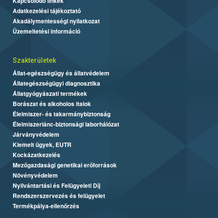
Kapcsolódó linkek
Adatkezelési tájékoztató
Akadálymentességi nyilatkozat
Üzemeltetési információ
Szakterületek
Állat-egészségügy és állatvédelem
Állategészségügyi diagnosztika
Állatgyógyászati termékek
Borászat és alkoholos italok
Élelmiszer- és takarmánybiztonság
Élelmiszerlánc-biztonsági laborhálózat
Járványvédelem
Kiemelt ügyek, EUTR
Kockázatkezelés
Mezőgazdasági genetikai erőforrások
Növényvédelem
Nyilvántartási és Felügyeleti Díj
Rendszerszervezés és felügyelet
Termékpálya-ellenőrzés