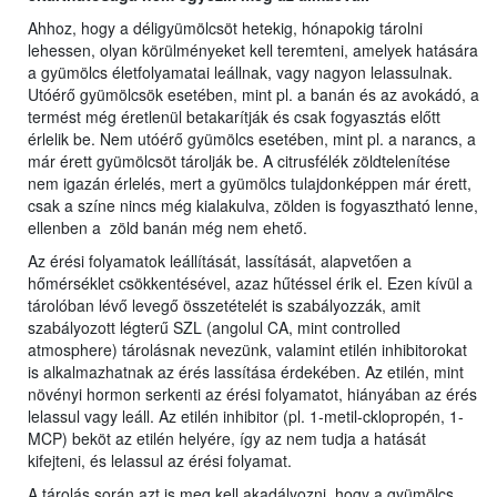
Ahhoz, hogy a déligyümölcsöt hetekig, hónapokig tárolni
lehessen, olyan körülményeket kell teremteni, amelyek hatására
a gyümölcs életfolyamatai leállnak, vagy nagyon lelassulnak.
Utóérő gyümölcsök esetében, mint pl. a banán és az avokádó, a
termést még éretlenül betakarítják és csak fogyasztás előtt
érlelik be. Nem utóérő gyümölcs esetében, mint pl. a narancs, a
már érett gyümölcsöt tárolják be. A citrusfélék zöldtelenítése
nem igazán érlelés, mert a gyümölcs tulajdonképpen már érett,
csak a színe nincs még kialakulva, zölden is fogyasztható lenne,
ellenben a zöld banán még nem ehető.
Az érési folyamatok leállítását, lassítását, alapvetően a
hőmérséklet csökkentésével, azaz hűtéssel érik el. Ezen kívül a
tárolóban lévő levegő összetételét is szabályozzák, amit
szabályozott légterű SZL (angolul CA, mint controlled
atmosphere) tárolásnak nevezünk, valamint etilén inhibitorokat
is alkalmazhatnak az érés lassítása érdekében. Az etilén, mint
növényi hormon serkenti az érési folyamatot, hiányában az érés
lelassul vagy leáll. Az etilén inhibitor (pl. 1-metil-cklopropén, 1-
MCP) beköt az etilén helyére, így az nem tudja a hatását
kifejteni, és lelassul az érési folyamat.
A tárolás során azt is meg kell akadályozni, hogy a gyümölcs