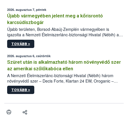
2026. augusztus 7, péntek
Újabb vármegyében jelent meg a kőrisrontó
karcsúdíszbogár
Újabb területen, Borsod-Abaúj-Zemplén vármegyében is
igazolta a Nemzeti Élelmiszerlánc-biztonsági Hivatal (Nébih) a
kőrisrontó karcsúdíszbogár (Agrilus planipennis) jelenlétét. A
TOVÁBB >
kártevőt nem csak színcsapdában találták meg, de már fertőzött
fában is azonosították. A növényvédelmi szakemberek folytatják
az intenzív felderítést, emellett az intézkedéseket a szlovák
2026. augusztus 6, csütörtök
hatósággal is összehangolják a terjedés megállítása érdekében.
Szüret után is alkalmazható három növényvédő szer
az amerikai szőlőkabóca ellen
A Nemzeti Élelmiszerlánc-biztonsági Hivatal (Nébih) három
növényvédő szer – Decis Forte, Klartan 24 EW, Oroganic –
engedélyokiratát módosította, így azok a szüretet követően,
TOVÁBB >
egészen a vesszőérettség (BBCH 91) stádiumáig
felhasználhatóak a szőlőben. A kiterjesztések célja, hogy a korai
érésű szőlőkben is legyen lehetőség a károsító elleni további
védekezésre. Az Oroganic készítmény kis kiszerelésben kiskerti
felhasználók számára is elérhető és ökológiai termesztésben is
engedélyezett.