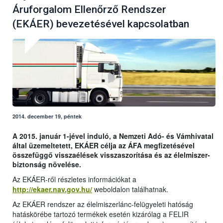
Áruforgalom Ellenőrző Rendszer
(EKÁER) bevezetésével kapcsolatban
2014. december 19, péntek
A 2015. január 1-jével induló, a Nemzeti Adó- és Vámhivatal
által üzemeltetett, EKÁER célja az ÁFA megfizetésével
összefüggő visszaélések visszaszorítása és az élelmiszer-
biztonság növelése.
Az EKÁER-ről részletes információkat a
http://ekaer.nav.gov.hu/
weboldalon találhatnak.
Az EKÁER rendszer az élelmiszerlánc-felügyeleti hatóság
hatáskörébe tartozó termékek esetén kizárólag a FELIR