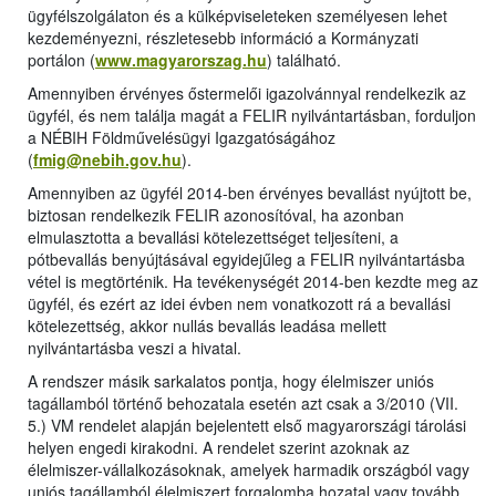
ügyfélszolgálaton és a külképviseleteken személyesen lehet
kezdeményezni, részletesebb információ a Kormányzati
portálon (
www.magyarorszag.hu
) található.
Amennyiben érvényes őstermelői igazolvánnyal rendelkezik az
ügyfél, és nem találja magát a FELIR nyilvántartásban, forduljon
a NÉBIH Földművelésügyi Igazgatóságához
(
fmig@nebih.gov.hu
).
Amennyiben az ügyfél 2014-ben érvényes bevallást nyújtott be,
biztosan rendelkezik FELIR azonosítóval, ha azonban
elmulasztotta a bevallási kötelezettséget teljesíteni, a
pótbevallás benyújtásával egyidejűleg a FELIR nyilvántartásba
vétel is megtörténik. Ha tevékenységét 2014-ben kezdte meg az
ügyfél, és ezért az idei évben nem vonatkozott rá a bevallási
kötelezettség, akkor nullás bevallás leadása mellett
nyilvántartásba veszi a hivatal.
A rendszer másik sarkalatos pontja, hogy élelmiszer uniós
tagállamból történő behozatala esetén azt csak a 3/2010 (VII.
5.) VM rendelet alapján bejelentett első magyarországi tárolási
helyen engedi kirakodni. A rendelet szerint azoknak az
élelmiszer-vállalkozásoknak, amelyek harmadik országból vagy
uniós tagállamból élelmiszert forgalomba hozatal vagy tovább