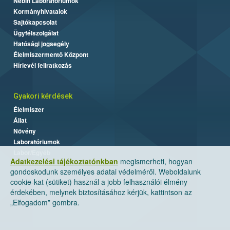
Nébih Laboratóriumok
Kormányhivatalok
Sajtókapcsolat
Ügyfélszolgálat
Hatósági jogsegély
Élelmiszermentő Központ
Hírlevél feliratkozás
Gyakori kérdések
Élelmiszer
Állat
Növény
Laboratóriumok
Labor/Egyéb
Adatkezelési tájékoztatónkban
megismerheti, hogyan
gondoskodunk személyes adatai védelméről. Weboldalunk
cookie-kat (sütiket) használ a jobb felhasználói élmény
érdekében, melynek biztosításához kérjük, kattintson az
„Elfogadom” gombra.