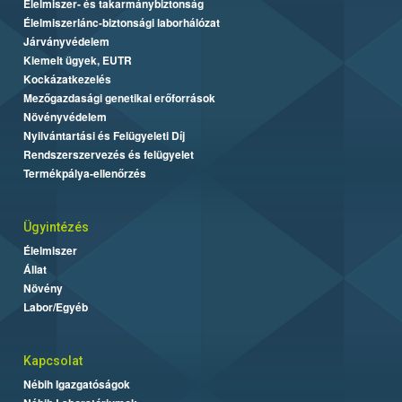
Élelmiszer- és takarmánybiztonság
Élelmiszerlánc-biztonsági laborhálózat
Járványvédelem
Kiemelt ügyek, EUTR
Kockázatkezelés
Mezőgazdasági genetikai erőforrások
Növényvédelem
Nyilvántartási és Felügyeleti Díj
Rendszerszervezés és felügyelet
Termékpálya-ellenőrzés
Ügyintézés
Élelmiszer
Állat
Növény
Labor/Egyéb
Kapcsolat
Nébih Igazgatóságok