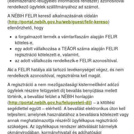
(élelmiszerlánc-felügyeleti információs rendszer) azonosítóval
rendelkező ügyfelek szállítmányához ad számot.
A NÉBIH FELIR kereső alkalmazásának oldalán
(
http://portal.nebih.gov.hu/web/guest/felir-kereso
)
ellenőrizhető, hogy
a forgalmazott termék a vámtarifaszám alapján FELIR
köteles-e,
egy adott vállalkozása a TEÁOR száma alapján FELIR
regisztráció kötelezett-e, valamint,
az adott vállalkozás rendelkezik-e FELIR azonosítóval.
Aki a FELIR hatálya alá tartozó tevékenységet végez, és nem
rendelkezik azonosítóval, regisztrálnia kell magát.
A regisztráció a nem mezőgazdasági kistermelőként adózó
ügyfelek részére felügyeleti díj bevallás benyújtása mellett
történik, a bevallási felület a NÉBIH honlapján
(
http://portal.nebih.gov.hu/felugyeleti-dij
) – a kitöltési
segédlettel együtt – elérhető. A bevallást elektronikus úton kell
teljesíteni, amelynek használatához a bevallásra kötelezett vagy
annak meghatalmazottja részéről ügyfélkapus regisztráció
szükséges. Az ügyfélkapus rendszer aktiválását bármelyik
okmányirodában, kormányhivatali és adóhatósági