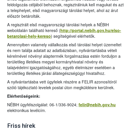
feldolgozás céljából behoznak, regisztrálniuk kell magukat és azt
a telephelyet, első magyarországi tárolási helyet, ahol az árut
először betárolták.
A regisztrált első magyarországi tárolási helyek a NÉBIH
weboldalán található kereső (
http://portal.nebih.gov.hu/elso-
betarolasi-hely-kereso
) segítségével elérhetők.
Amennyiben valamely vállalkozás első tárolási helyet üzemeltet
és nem találja adatait az adatbázisban, nyilvántartásba vételi
kérelmével növényi alaptermék forgalmazása estén forduljon a
területileg illetékes megyei kormányhivatal növény és
talajvédelmi igazgatóságához, egyéb élelmiszer esetében a
területileg illetékes járási állategészségügyi hivatalhoz.
A nyilvántartásba vett ügyfelek részére a FELIR azonosítóról
szóló tájékoztató levelek postai úton megküldésre kerülnek.
Elérhetőségeink:
NÉBIH ügyfélszolgálat: 06-1/336-9024;
felir@nebih.gov.hu
elektronikus levélcím.
Friss hírek