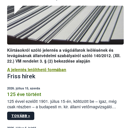
Kiirtásokról szóló jelentés a vágóállatok leölésének és
levágásának állatvédelmi szabályairól szóló 140/2012. (XII.
22.) VM rendelet 3. § (2) bekezdése alapján
A jelentés letölthető formában
Friss hírek
2026. július 15, szerda
125 éve történt
125 évvel ezelőtt 1901. július 15-én, költözött be – igaz, még
csak részben – a budapesti m. kir. állami vetőmagvizsgáló
állomás a Kis Rókus utca 15. szám alatti, Czigler Győző által
TOVÁBB >
tervezett új épületébe.
2026. július 6, hétfő