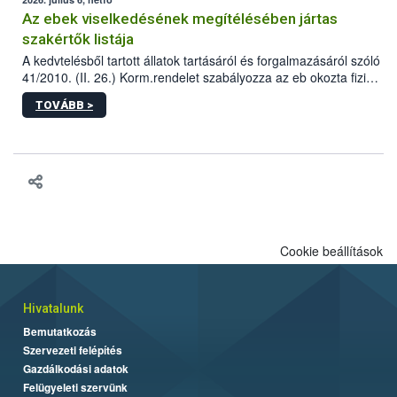
Az ebek viselkedésének megítélésében jártas
szakértők listája
A kedvtelésből tartott állatok tartásáról és forgalmazásáról szóló
41/2010. (II. 26.) Korm.rendelet szabályozza az eb okozta fizikai
sérülés, illetve ennek veszélye keletkezésekor felmerülő
TOVÁBB >
hatósági feladatokat, valamint a veszélyes eb tartását és annak
engedélyezését. Ezen eljárások során szükség esetén be kell
vonni az ebek viselkedésének megítélésében jártas szakértőt.
Cookie beállítások
Hivatalunk
Bemutatkozás
Szervezeti felépítés
Gazdálkodási adatok
Felügyeleti szervünk