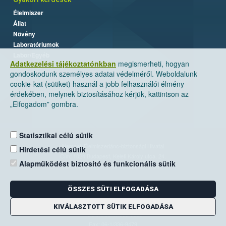
Élelmiszer
Állat
Növény
Laboratóriumok
Labor/Egyéb
Adatkezelési tájékoztatónkban
megismerheti, hogyan
gondoskodunk személyes adatai védelméről. Weboldalunk
cookie-kat (sütiket) használ a jobb felhasználói élmény
érdekében, melynek biztosításához kérjük, kattintson az
„Elfogadom” gombra.
Statisztikai célú sütik
Nemzeti Élelmiszerlánc-biztonsági Hivatal
Hirdetési célú sütik
Cím: 1024 Budapest, Keleti Károly utca. 24.
Alapműködést biztosító és funkcionális sütik
Levelezési cím: 1525 Budapest. Pf. 30.
ÖSSZES SÜTI ELFOGADÁSA
E-mail:
ugyfelszolgalat@nebih.gov.hu
Zöld szám: 06-80/263-244
KIVÁLASZTOTT SÜTIK ELFOGADÁSA
Telefon: 06-1/ 336-9000
Fax: 06-1/336-9479