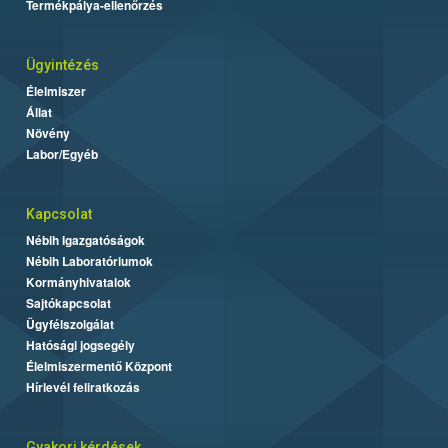
Termékpálya-ellenőrzés
Ügyintézés
Élelmiszer
Állat
Növény
Labor/Egyéb
Kapcsolat
Nébih Igazgatóságok
Nébih Laboratóriumok
Kormányhivatalok
Sajtókapcsolat
Ügyfélszolgálat
Hatósági jogsegély
Élelmiszermentő Központ
Hírlevél feliratkozás
Gyakori kérdések