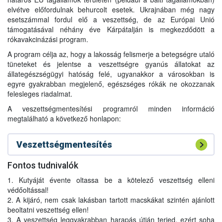
elvétve előfordulnak behurcolt esetek. Ukrajnában még nagy
esetszámmal fordul elő a veszettség, de az Európai Unió
támogatásával néhány éve Kárpátalján is megkezdődött a
rókavakcinázási program.
A program célja az, hogy a lakosság felismerje a betegségre utaló
tüneteket és jelentse a veszettségre gyanús állatokat az
állategészségügyi hatóság felé, ugyanakkor a városokban is
egyre gyakrabban megjelenő, egészséges rókák ne okozzanak
felesleges riadalmat.
A veszettségmentesítési programról minden információ
megtalálható a következő honlapon:
Veszettségmentesítés
Fontos tudnivalók
1. Kutyáját évente oltassa be a kötelező veszettség elleni
védőoltással!
2. A kijáró, nem csak lakásban tartott macskákat szintén ajánlott
beoltatni veszettség ellen!
3. A veszettség leggyakrabban harapás útján terjed, ezért soha