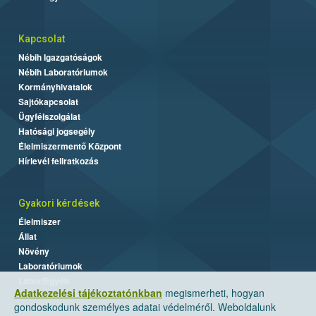
Kapcsolat
Nébih Igazgatóságok
Nébih Laboratóriumok
Kormányhivatalok
Sajtókapcsolat
Ügyfélszolgálat
Hatósági jogsegély
Élelmiszermentő Központ
Hírlevél feliratkozás
Gyakori kérdések
Élelmiszer
Állat
Növény
Laboratóriumok
Labor/Egyéb
Adatkezelési tájékoztatónkban
megismerheti, hogyan
gondoskodunk személyes adatai védelméről. Weboldalunk