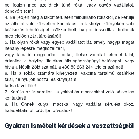
ne fogjon meg szelídnek tűnő rókát vagy egyéb vadállatot,
denevért sem!
4. Ne ijedjen meg a lakott területen felbukkanó rókáktól, de kerülje
az állattal való közvetlen kontaktust; a lakhelye környékén való
találkozás lehetőségét csökkentheti, ha gondoskodik a hulladék
megfelelően zárt tárolásáról!
5. Ha olyan rókát vagy egyéb vadállatot lát, amely hagyja magát
néhány lépésre megközelíteni,
vagy támadó magatartást mutat, illetve vadállat tetemet talál,
értesítse a helyileg illetékes állategészségügyi hatóságot, vagy
hívja a Nébih Zöld számát, a +36 80 263 244 telefonszámot!
6. Ha a rókák számára kihelyezett, vakcina tartalmú csalétket
talál, ne nyúljon hozzá, és kutyáját is
tartsa távol tőle!
7. Kerülje az ismeretlen kutyákkal és macskákkal való közvetlen
kontaktust!
8. Ha Önnek kutya, macska, vagy vadállat sérülést okoz,
haladéktalanul forduljon orvoshoz!
Nem, szerencsére a betegség egyre ritkábban fordul elő
hazánkban. Mégis mindig gondolni kell rá, ha idegrendszeri
tüneteket mutató vadállattal, kóbor kutyával vagy macskával
Gyakran ismételt kérdések a veszettségről
A veszettség vírusos betegség, mely az agy- és gerincvelő
találkozunk!
gyulladását okozza, ami legtöbbször idegrendszeri tünetekben