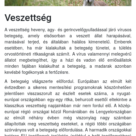
Veszettség
A veszettség heveny, agy- és gerincvelőgyulladással járó vírusos
betegség, amely elsősorban a veszett állat harapásával,
marásával terjed, és általában halálos kimenetelű. Emberek
esetében, ha már kialakultak a betegség tünetei, a túlélés
orvostörténeti ritkaságnak számít. A vírus valamennyi melegvérű
állatot megbetegíthet, így a házi és vadon élő emlősállatok
minden fajában kialakulhat a betegség, a madarak azonban
kevésbé fogékonyak a fertőzésre.
A betegség világszerte előfordul. Európában az elmúlt két
évtizedben a sikeres mentesítési programoknak köszönhetően
jelentősen visszaszorult az észlelt esetek száma, a nyugat-
európai országokban egy-egy ritka, behurcolt esettől eltekintve a
klasszikus veszettség napjainkban már nem fordul elő. A közép-
európai régió országai közül Romániában és Lengyelországban
az elmúlt néhány évben még viszonylag nagy számban
állapítottak meg veszettség eseteket, a régió többi országában
szórványos volt a betegség előfordulása. A harmadik országokkal
határos EU tagállamok területén (például a balti tagállamokban)