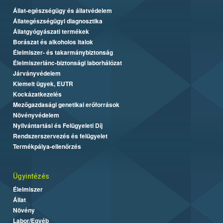
Állat-egészségügy és állatvédelem
Állategészségügyi diagnosztika
Állatgyógyászati termékek
Borászat és alkoholos italok
Élelmiszer- és takarmánybiztonság
Élelmiszerlánc-biztonsági laborhálózat
Járványvédelem
Kiemelt ügyek, EUTR
Kockázatkezelés
Mezőgazdasági genetikai erőforrások
Növényvédelem
Nyilvántartási és Felügyeleti Díj
Rendszerszervezés és felügyelet
Termékpálya-ellenőrzés
Ügyintézés
Élelmiszer
Állat
Növény
Labor/Egyéb