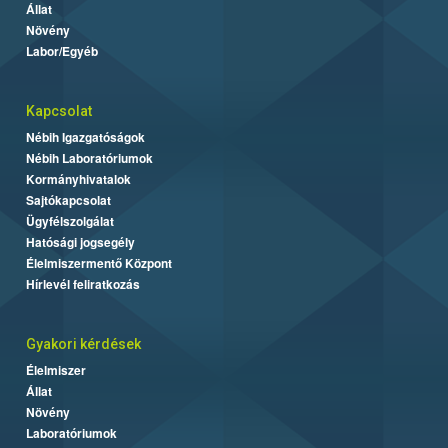
Állat
Növény
Labor/Egyéb
Kapcsolat
Nébih Igazgatóságok
Nébih Laboratóriumok
Kormányhivatalok
Sajtókapcsolat
Ügyfélszolgálat
Hatósági jogsegély
Élelmiszermentő Központ
Hírlevél feliratkozás
Gyakori kérdések
Élelmiszer
Állat
Növény
Laboratóriumok