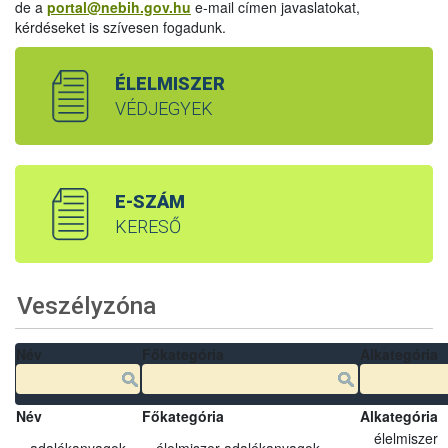
de a
portal@nebih.gov.hu
e-mail címen javaslatokat,
kérdéseket is szívesen fogadunk.
ÉLELMISZER
VÉDJEGYEK
E-SZÁM
KERESŐ
Veszélyzóna
Név
Főkategória
Alkategória
Név
Főkategória
Alkategória
élelmiszer