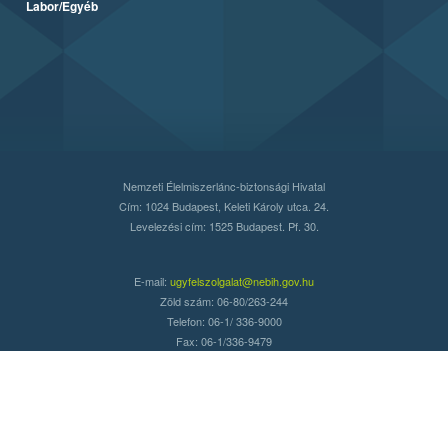
Labor/Egyéb
Nemzeti Élelmiszerlánc-biztonsági Hivatal
Cím: 1024 Budapest, Keleti Károly utca. 24.
Levelezési cím: 1525 Budapest. Pf. 30.
E-mail:
ugyfelszolgalat@nebih.gov.hu
Zöld szám: 06-80/263-244
Telefon: 06-1/ 336-9000
Fax: 06-1/336-9479