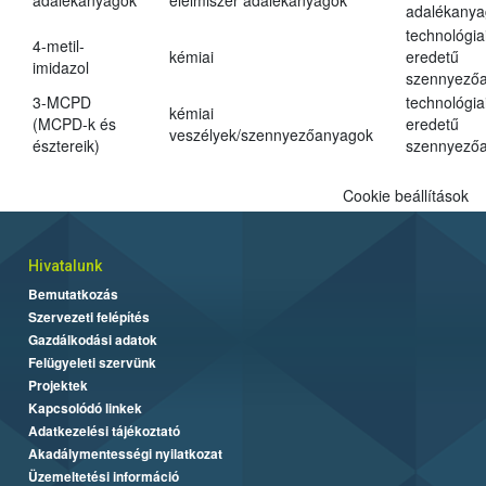
adalékanyagok
élelmiszer adalékanyagok
adalékanya
technológia
4-metil-
kémiai
eredetű
imidazol
szennyező
3-MCPD
technológia
kémiai
(MCPD-k és
eredetű
veszélyek/szennyezőanyagok
észtereik)
szennyező
Cookie beállítások
Hivatalunk
Bemutatkozás
Szervezeti felépítés
Gazdálkodási adatok
Felügyeleti szervünk
Projektek
Kapcsolódó linkek
Adatkezelési tájékoztató
Akadálymentességi nyilatkozat
Üzemeltetési információ