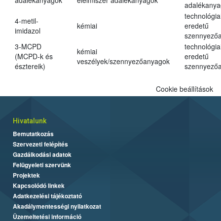
adalékanyagok
élelmiszer adalékanyagok
adalékanya
technológia
4-metil-
kémiai
eredetű
imidazol
szennyező
3-MCPD
technológia
kémiai
(MCPD-k és
eredetű
veszélyek/szennyezőanyagok
észtereik)
szennyező
Cookie beállítások
Hivatalunk
Bemutatkozás
Szervezeti felépítés
Gazdálkodási adatok
Felügyeleti szervünk
Projektek
Kapcsolódó linkek
Adatkezelési tájékoztató
Akadálymentességi nyilatkozat
Üzemeltetési információ