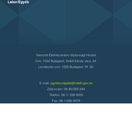
Labor/Egyéb
Nemzeti Élelmiszerlánc-biztonsági Hivatal
Cím: 1024 Budapest, Keleti Károly utca. 24.
Levelezési cím: 1525 Budapest. Pf. 30.
E-mail:
ugyfelszolgalat@nebih.gov.hu
Zöld szám: 06-80/263-244
Telefon: 06-1/ 336-9000
Fax: 06-1/336-9479