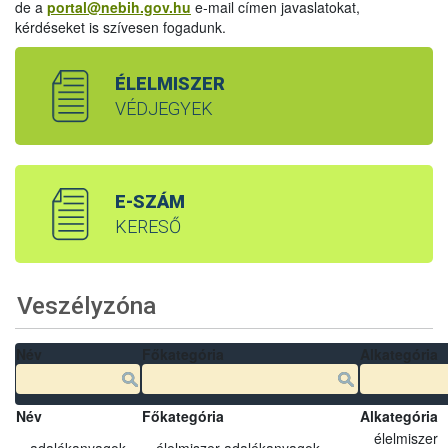
de a
portal@nebih.gov.hu
e-mail címen javaslatokat,
kérdéseket is szívesen fogadunk.
ÉLELMISZER
VÉDJEGYEK
E-SZÁM
KERESŐ
Veszélyzóna
Név
Főkategória
Alkategória
Név
Főkategória
Alkategória
élelmiszer