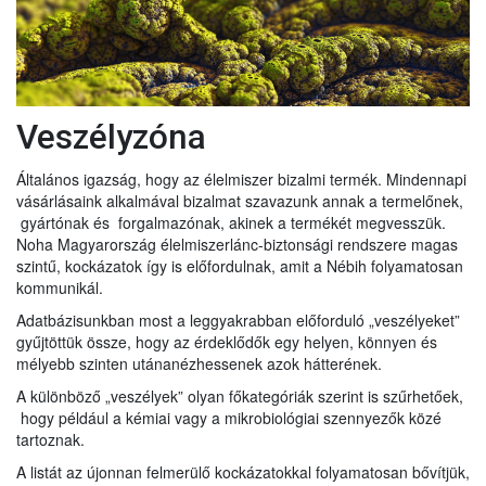
Veszélyzóna
Általános igazság, hogy az élelmiszer bizalmi termék. Mindennapi
vásárlásaink alkalmával bizalmat szavazunk annak a termelőnek,
gyártónak és forgalmazónak, akinek a termékét megvesszük.
Noha Magyarország élelmiszerlánc-biztonsági rendszere magas
szintű, kockázatok így is előfordulnak, amit a Nébih folyamatosan
kommunikál.
Adatbázisunkban most a leggyakrabban előforduló „veszélyeket”
gyűjtöttük össze, hogy az érdeklődők egy helyen, könnyen és
mélyebb szinten utánanézhessenek azok hátterének.
A különböző „veszélyek” olyan főkategóriák szerint is szűrhetőek,
hogy például a kémiai vagy a mikrobiológiai szennyezők közé
tartoznak.
A listát az újonnan felmerülő kockázatokkal folyamatosan bővítjük,