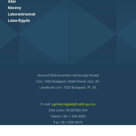
Állat
Növény
Laboratóriumok
Labor/Egyéb
Nemzeti Élelmiszerlánc-biztonsági Hivatal
Cím: 1024 Budapest, Keleti Károly utca. 24.
Levelezési cím: 1525 Budapest. Pf. 30.
E-mail:
ugyfelszolgalat@nebih.gov.hu
Zöld szám: 06-80/263-244
Telefon: 06-1/ 336-9000
Fax: 06-1/336-9479