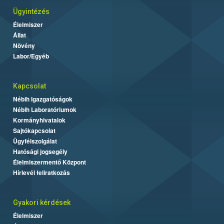
Ügyintézés
Élelmiszer
Állat
Növény
Labor/Egyéb
Kapcsolat
Nébih Igazgatóságok
Nébih Laboratóriumok
Kormányhivatalok
Sajtókapcsolat
Ügyfélszolgálat
Hatósági jogsegély
Élelmiszermentő Központ
Hírlevél feliratkozás
Gyakori kérdések
Élelmiszer