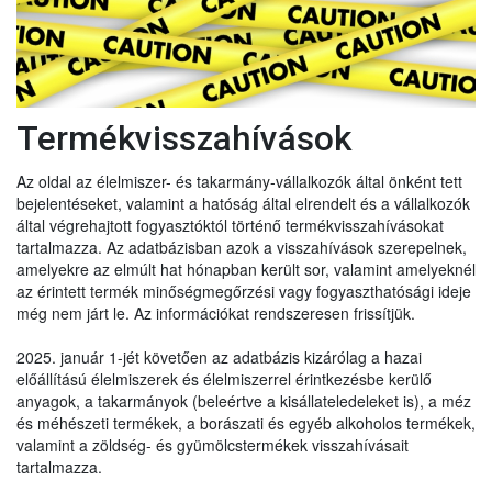
Termékvisszahívások
Az oldal az élelmiszer- és takarmány-vállalkozók által önként tett
bejelentéseket, valamint a hatóság által elrendelt és a vállalkozók
által végrehajtott fogyasztóktól történő termékvisszahívásokat
tartalmazza. Az adatbázisban azok a visszahívások szerepelnek,
amelyekre az elmúlt hat hónapban került sor, valamint amelyeknél
az érintett termék minőségmegőrzési vagy fogyaszthatósági ideje
még nem járt le. Az információkat rendszeresen frissítjük.
2025. január 1-jét követően az adatbázis kizárólag a hazai
előállítású élelmiszerek és élelmiszerrel érintkezésbe kerülő
anyagok, a takarmányok (beleértve a kisállateledeleket is), a méz
és méhészeti termékek, a borászati és egyéb alkoholos termékek,
valamint a zöldség- és gyümölcstermékek visszahívásait
tartalmazza.