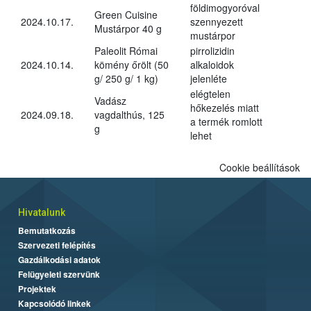
földimogyoróval
Green Cuisine
2024.10.17.
szennyezett
Mustárpor 40 g
mustárpor
Paleolit Római
pirrolizidin
2024.10.14.
kömény őrölt (50
alkaloidok
g/ 250 g/ 1 kg)
jelenléte
elégtelen
Vadász
hőkezelés miatt
2024.09.18.
vagdalthús, 125
a termék romlott
g
lehet
Cookie beállítások
Hivatalunk
Bemutatkozás
Szervezeti felépítés
Gazdálkodási adatok
Felügyeleti szervünk
Projektek
Kapcsolódó linkek