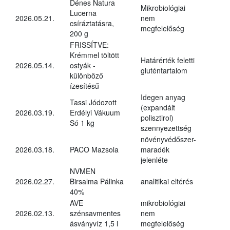
Dénes Natura
Mikrobiológiai
Lucerna
2026.05.21.
nem
csíráztatásra,
megfelelőség
200 g
FRISSÍTVE:
Krémmel töltött
Határérték feletti
2026.05.14.
ostyák -
gluténtartalom
különböző
ízesítésű
Idegen anyag
Tassi Jódozott
(expandált
2026.03.19.
Erdélyi Vákuum
polisztirol)
Só 1 kg
szennyezettség
növényvédőszer-
2026.03.18.
PACO Mazsola
maradék
jelenléte
NVMEN
2026.02.27.
Birsalma Pálinka
analitikai eltérés
40%
AVE
mikrobiológiai
2026.02.13.
szénsavmentes
nem
ásványvíz 1,5 l
megfelelőség