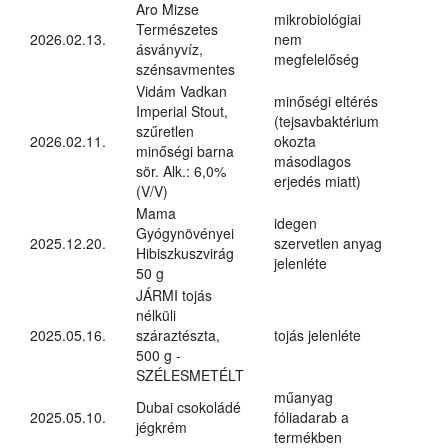
Aro Mizse
mikrobiológiai
Természetes
2026.02.13.
nem
ásványvíz,
megfelelőség
szénsavmentes
Vidám Vadkan
minőségi eltérés
Imperial Stout,
(tejsavbaktérium
szűretlen
2026.02.11.
okozta
minőségi barna
másodlagos
sör. Alk.: 6,0%
erjedés miatt)
(V/V)
Mama
idegen
Gyógynövényei
2025.12.20.
szervetlen anyag
Hibiszkuszvirág
jelenléte
50 g
JÁRMI tojás
nélküli
2025.05.16.
száraztészta,
tojás jelenléte
500 g -
SZÉLESMETÉLT
műanyag
Dubai csokoládé
2025.05.10.
fóliadarab a
jégkrém
termékben