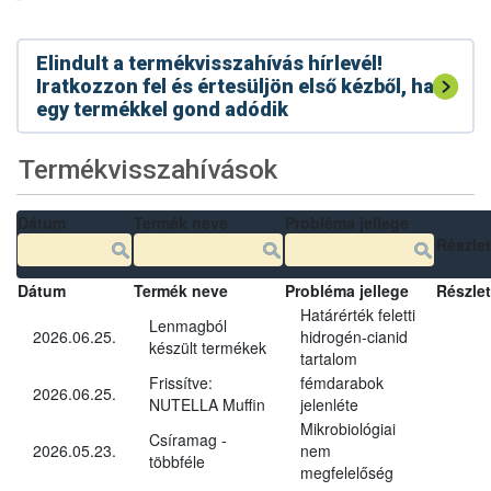
Elindult a termékvisszahívás hírlevél!
Iratkozzon fel és értesüljön első kézből, ha
egy termékkel gond adódik
Termékvisszahívások
Dátum
Termék neve
Probléma jellege
Részle
Dátum
Termék neve
Probléma jellege
Részle
Határérték feletti
Lenmagból
2026.06.25.
hidrogén-cianid
készült termékek
tartalom
Frissítve:
fémdarabok
2026.06.25.
NUTELLA Muffin
jelenléte
Mikrobiológiai
Csíramag -
2026.05.23.
nem
többféle
megfelelőség