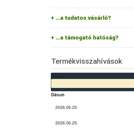
A tudatos vásárló tisztában van azzal, ho
termékvisszahívások a vállalkozás pozitív
...a tudatos vásárló?
Segíti a vállalkozásokat a termékvissza
információkat a nagyközönséggel. Amenn
törvény erejével kikényszeríti azt.
...a támogató hatóság?
Termékvisszahívások
Dátum
Dátum
2026.06.25.
2026.06.25.