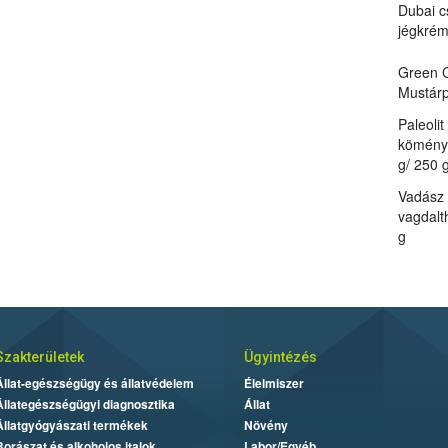
Dubai c
jégkré
Green C
Mustárp
Paleoli
kömény 
g/ 250 g
Vadász
vagdalt
g
Szakterületek
Ügyintézés
Állat-egészségügy és állatvédelem
Élelmiszer
Állategészségügyi diagnosztika
Állat
Állatgyógyászati termékek
Növény
Borászat és alkoholos italok
Labor/Egyéb