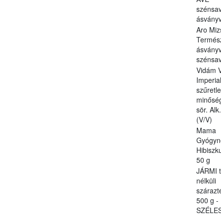
szénsa
ásványví
Aro Miz
Termés
ásványv
szénsa
Vidám 
Imperial
szűretl
minőség
sör. Alk
(V/V)
Mama
Gyógyn
Hibiszk
50 g
JÁRMI t
nélküli
szárazt
500 g -
SZÉLE