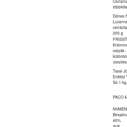
Csírama
többfél
Dénes 
Lucern
csírázta
200 g
FRISSÍ
Krémmel
ostyák -
különb
ízesíté
Tassi J
Erdélyi
Só 1 kg
PACO M
NVMEN
Birsalm
40%
AVE