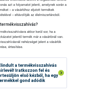
vonás azt a folyamatot jelenti, amelynek során a
rméket – a vásárlóhoz eljutott termékek
vételével – eltávolítják az élelmiszerláncból.
 termékvisszahívás?
rmékvisszahívásra akkor kerül sor, ha a
ckázatot jelentő termék már a vásárlónál van.
visszahívásnál nehézséget jelent a vásárlók
érése, értesítése.
lindult a termékvisszahívás
írlevél! Iratkozzon fel és
rtesüljön első kézből, ha egy
ermékkel gond adódik