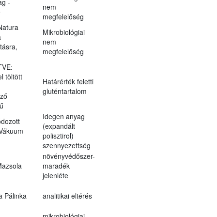
g -
nem
e
megfelelőség
Natura
Mikrobiológiai
a
nem
tásra,
megfelelőség
TVE:
 töltött
Határérték feletti
gluténtartalom
öző
sű
Idegen anyag
ódozott
(expandált
 Vákuum
polisztirol)
szennyezettség
növényvédőszer-
azsola
maradék
jelenléte
a Pálinka
analitikai eltérés
mikrobiológiai