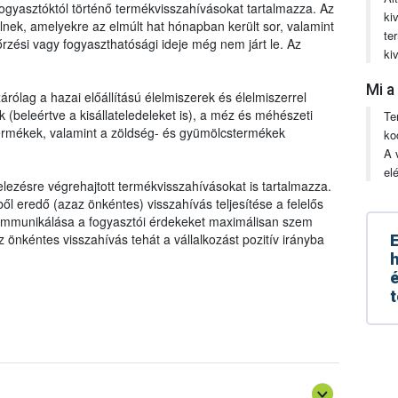
t fogyasztóktól történő termékvisszahívásokat tartalmazza. Az
ki
nek, amelyekre az elmúlt hat hónapban került sor, valamint
te
zési vagy fogyaszthatósági ideje még nem járt le. Az
ki
Mi a
árólag a hazai előállítású élelmiszerek és élelmiszerrel
(beleértve a kisállateledeleket is), a méz és méhészeti
Te
termékek, valamint a zöldség- és gyümölcstermékek
ko
A 
el
lezésre végrehajtott termékvisszahívásokat is tartalmazza.
l eredő (azaz önkéntes) visszahívás teljesítése a felelős
kommunikálása a fogyasztói érdekeket maximálisan szem
 Az önkéntes visszahívás tehát a vállalkozást pozitív irányba
E
h
é
t
, feldolgozott, gyártott, forgalmazott termék nem felel meg az
gy amennyiben kifogásolható termékkel találkozunk, azt
nek meg kell tennie a szükséges intézkedéseket
sárlás helyén), valamint bejelentjük az élelmiszerlánc-
vás) és haladéktalanul tájékoztatnia kell az élelmiszerlánc-
lhatunk ahhoz, hogy a vállalkozó megtehesse a szükséges
szahívás esetén a vásárlókat. A visszahívási mechanizmusok
alomból történő kivonás) és a nem megfelelő termék
llenőrzési, minőségbiztosítási, nyomon követési
gsemmisítés, más, nem élelmiszer/takarmány célú