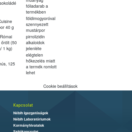
sokoládé
fóliadarab a
m
termékben
földimogyoróval
uisine
szennyezett
or 40 g
mustárpor
t Római
pirrolizidin
őrölt (50
alkaloidok
/ 1 kg)
jelenléte
elégtelen
hőkezelés miatt
hús, 125
a termék romlott
lehet
Cookie beállítások
Kapcsolat
Nébih Igazgatóságok
Nébih Laboratóriumok
Kormányhivatalok
Sajtókapcsolat