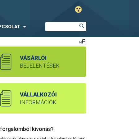
PCSOLAT
VÁSÁRLÓI
BEJELENTÉSEK
VÁLLALKOZÓI
INFORMÁCIÓK
 forgalomból kivonás?
talános értelmezés szerint a forgalomból történő