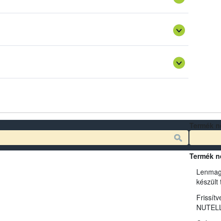
gy a vállalkozások által közzétett, önellenőrzésből eredő
 megítélését segíti.
hívásban (útmutató), megosztja a szükséges és hiteles
yiben nem megfelelő a vállalkozói intézkedés, akkor a
Termék n
Termék n
Lenmag
készült
Frissítv
NUTELL