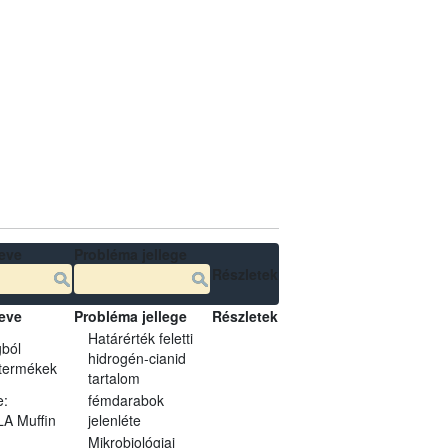
eve
Probléma jellege
Részletek
eve
Probléma jellege
Részletek
Határérték feletti
ból
hidrogén-cianid
 termékek
tartalom
e:
fémdarabok
A Muffin
jelenléte
Mikrobiológiai