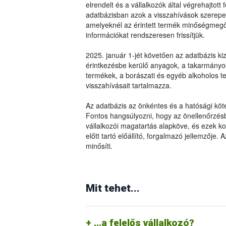
elrendelt és a vállalkozók által végrehajtot
adatbázisban azok a visszahívások szerepel
amelyeknél az érintett termék minőségmegőr
információkat rendszeresen frissítjük.
2025. január 1-jét követően az adatbázis kiz
érintkezésbe kerülő anyagok, a takarmányok 
termékek, a borászati és egyéb alkoholos 
visszahívásait tartalmazza.
Az adatbázis az önkéntes és a hatósági köte
Fontos hangsúlyozni, hogy az önellenőrzésbő
vállalkozói magatartás alapköve, és ezek 
előtt tartó előállító, forgalmazó jellemzője.
minősíti.
Amennyiben az által behozott, előállított
A vásárlói tudatosság egyik ismérve, ho
élelmiszerlánc-biztonsági követelmények
jelezzük a vállalkozásnak (általában a vá
Mit tehet...
(forgalomból való kivonás, termékvisszahí
felügyeleti hatóságnak. Ezzel hozzájáru
felügyeleti szervet, valamint termékvis
intézkedéseket (termékvisszahívás, forg
életbe léptetéséhez a vállalkozóknak öne
kikerülhessen az élelmiszerláncból (me
rendszereket kell működtetniük.
...a felelős vállalkozó?
felhasználás).