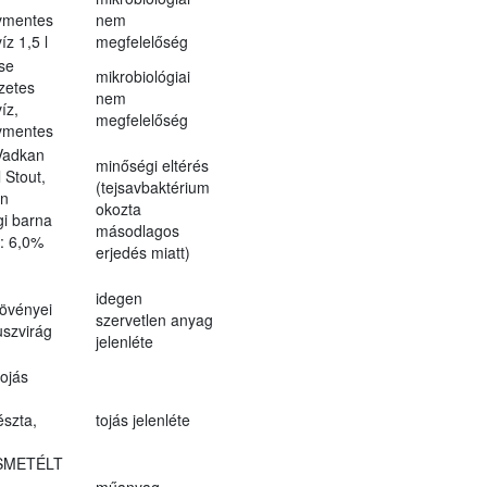
vmentes
nem
z 1,5 l
megfelelőség
se
mikrobiológiai
zetes
nem
íz,
megfelelőség
vmentes
Vadkan
minőségi eltérés
 Stout,
(tejsavbaktérium
en
okozta
i barna
másodlagos
.: 6,0%
erjedés miatt)
idegen
övényei
szervetlen anyag
uszvirág
jelenléte
ojás
észta,
tojás jelenléte
SMETÉLT
műanyag