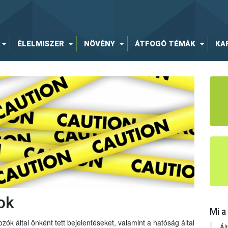
ÉLELMISZER
NÖVÉNY
ÁTFOGÓ TÉMÁK
KA
ok
Mi a
zók által önként tett bejelentéseket, valamint a hatóság által
Ál