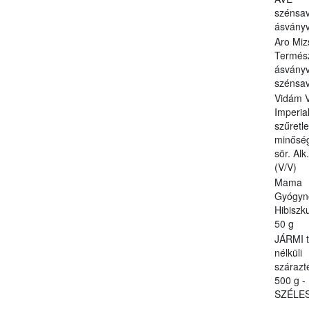
szénsa
ásványví
Aro Miz
Termés
ásványv
szénsa
Vidám 
Imperial
szűretl
minőség
sör. Alk
(V/V)
Mama
Gyógyn
Hibiszk
50 g
JÁRMI t
nélküli
szárazt
500 g -
SZÉLE