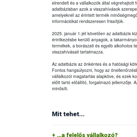
elrendelt és a vállalkozók által végrehajtot
adatbázisban azok a visszahívások szerepel
amelyeknél az érintett termék minőségmegőr
információkat rendszeresen frissítjük.
2025. január 1-jét követően az adatbázis kiz
érintkezésbe kerülő anyagok, a takarmányok 
termékek, a borászati és egyéb alkoholos 
visszahívásait tartalmazza.
Az adatbázis az önkéntes és a hatósági köte
Fontos hangsúlyozni, hogy az önellenőrzésbő
vállalkozói magatartás alapköve, és ezek 
előtt tartó előállító, forgalmazó jellemzője.
minősíti.
Amennyiben az által behozott, előállított
A vásárlói tudatosság egyik ismérve, ho
élelmiszerlánc-biztonsági követelmények
jelezzük a vállalkozásnak (általában a vá
Mit tehet...
(forgalomból való kivonás, termékvisszahí
felügyeleti hatóságnak. Ezzel hozzájáru
felügyeleti szervet, valamint termékvis
intézkedéseket (termékvisszahívás, forg
életbe léptetéséhez a vállalkozóknak öne
kikerülhessen az élelmiszerláncból (me
rendszereket kell működtetniük.
...a felelős vállalkozó?
felhasználás).