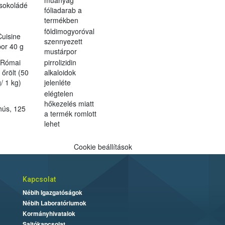
sokoládé
fóliadarab a
m
termékben
földimogyoróval
uisine
szennyezett
or 40 g
mustárpor
t Római
pirrolizidin
őrölt (50
alkaloidok
/ 1 kg)
jelenléte
elégtelen
hőkezelés miatt
hús, 125
a termék romlott
lehet
Cookie beállítások
Kapcsolat
Nébih Igazgatóságok
Nébih Laboratóriumok
Kormányhivatalok
Sajtókapcsolat