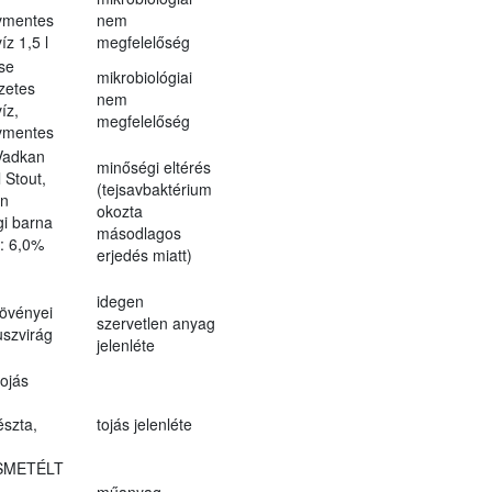
vmentes
nem
z 1,5 l
megfelelőség
se
mikrobiológiai
zetes
nem
íz,
megfelelőség
vmentes
Vadkan
minőségi eltérés
 Stout,
(tejsavbaktérium
en
okozta
i barna
másodlagos
.: 6,0%
erjedés miatt)
idegen
övényei
szervetlen anyag
uszvirág
jelenléte
ojás
észta,
tojás jelenléte
SMETÉLT
műanyag