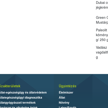
Dubai c
jégkré
Green C
Mustárp
Paleoli
kömény 
g/ 250 g
Vadász
vagdalt
g
Szakterületek
Ügyintézés
Állat-egészségügy és állatvédelem
Élelmiszer
Állategészségügyi diagnosztika
Állat
Állatgyógyászati termékek
Növény
Borászat és alkoholos italok
Labor/Egyéb