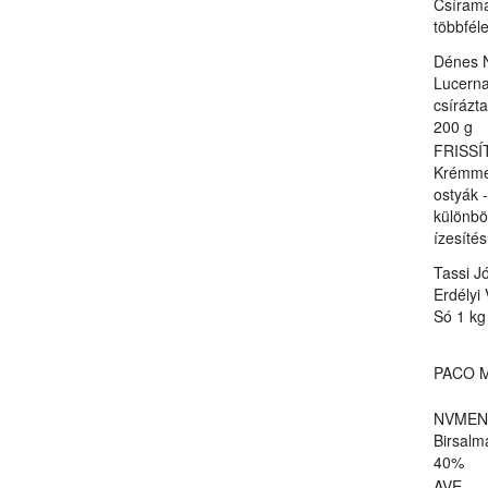
Csírama
többfél
Dénes 
Lucern
csírázta
200 g
FRISSÍ
Krémmel
ostyák -
különb
ízesíté
Tassi J
Erdélyi
Só 1 kg
PACO M
NVMEN
Birsalm
40%
AVE