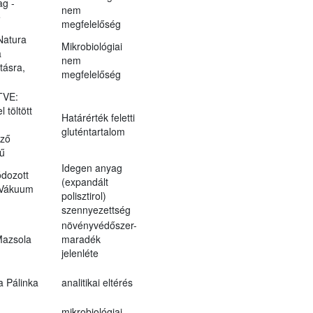
g -
nem
e
megfelelőség
Natura
Mikrobiológiai
a
nem
tásra,
megfelelőség
TVE:
 töltött
Határérték feletti
gluténtartalom
öző
sű
Idegen anyag
ódozott
(expandált
 Vákuum
polisztirol)
szennyezettség
növényvédőszer-
azsola
maradék
jelenléte
a Pálinka
analitikai eltérés
mikrobiológiai