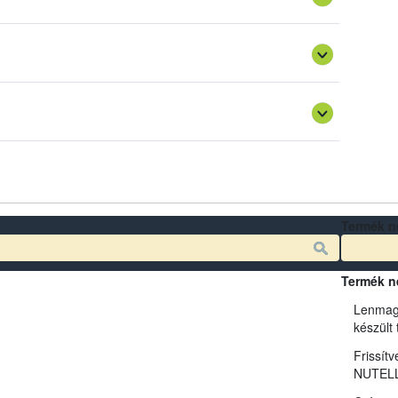
gy a vállalkozások által közzétett, önellenőrzésből eredő
 megítélését segíti.
hívásban (útmutató), megosztja a szükséges és hiteles
yiben nem megfelelő a vállalkozói intézkedés, akkor a
Termék n
Termék n
Lenmag
készült
Frissítv
NUTELL