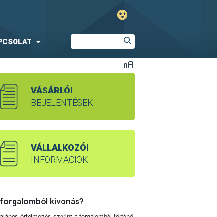
PCSOLAT
VÁSÁRLÓI
BEJELENTÉSEK
VÁLLALKOZÓI
INFORMÁCIÓK
 forgalomból kivonás?
talános értelmezés szerint a forgalomból történő