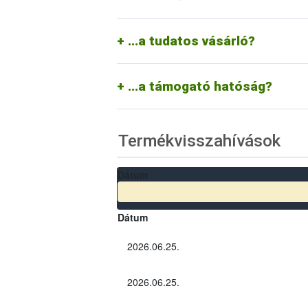
A tudatos vásárló tisztában van azzal, ho
termékvisszahívások a vállalkozás pozitív
...a tudatos vásárló?
Segíti a vállalkozásokat a termékvissza
információkat a nagyközönséggel. Amenn
törvény erejével kikényszeríti azt.
...a támogató hatóság?
Termékvisszahívások
Dátum
Dátum
2026.06.25.
2026.06.25.