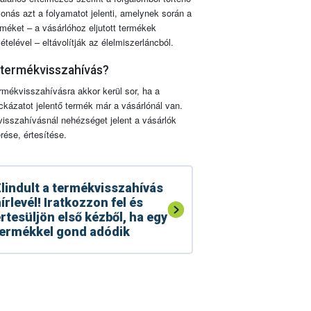
vonás azt a folyamatot jelenti, amelynek során a
rméket – a vásárlóhoz eljutott termékek
vételével – eltávolítják az élelmiszerláncból.
 termékvisszahívás?
rmékvisszahívásra akkor kerül sor, ha a
ckázatot jelentő termék már a vásárlónál van.
visszahívásnál nehézséget jelent a vásárlók
érése, értesítése.
lindult a termékvisszahívás
írlevél! Iratkozzon fel és
rtesüljön első kézből, ha egy
ermékkel gond adódik