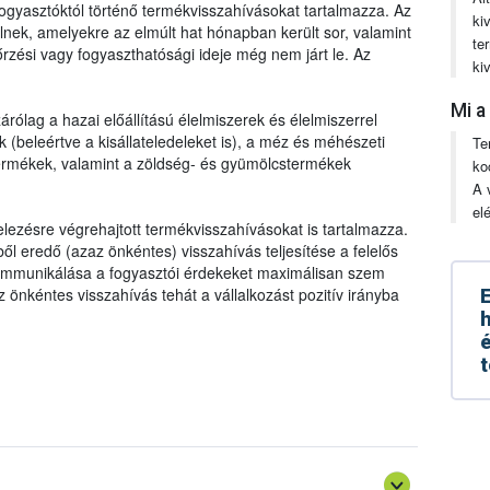
t fogyasztóktól történő termékvisszahívásokat tartalmazza. Az
ki
nek, amelyekre az elmúlt hat hónapban került sor, valamint
te
zési vagy fogyaszthatósági ideje még nem járt le. Az
ki
Mi a
árólag a hazai előállítású élelmiszerek és élelmiszerrel
(beleértve a kisállateledeleket is), a méz és méhészeti
Te
termékek, valamint a zöldség- és gyümölcstermékek
ko
A 
el
lezésre végrehajtott termékvisszahívásokat is tartalmazza.
l eredő (azaz önkéntes) visszahívás teljesítése a felelős
kommunikálása a fogyasztói érdekeket maximálisan szem
 Az önkéntes visszahívás tehát a vállalkozást pozitív irányba
E
h
é
t
, feldolgozott, gyártott, forgalmazott termék nem felel meg az
gy amennyiben kifogásolható termékkel találkozunk, azt
nek meg kell tennie a szükséges intézkedéseket
sárlás helyén), valamint bejelentjük az élelmiszerlánc-
vás) és haladéktalanul tájékoztatnia kell az élelmiszerlánc-
lhatunk ahhoz, hogy a vállalkozó megtehesse a szükséges
szahívás esetén a vásárlókat. A visszahívási mechanizmusok
alomból történő kivonás) és a nem megfelelő termék
llenőrzési, minőségbiztosítási, nyomon követési
gsemmisítés, más, nem élelmiszer/takarmány célú