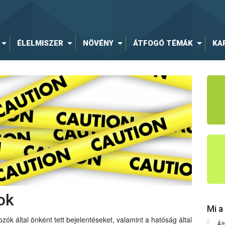
ÉLELMISZER
NÖVÉNY
ÁTFOGÓ TÉMÁK
KA
ok
Mi a
zók által önként tett bejelentéseket, valamint a hatóság által
Ál