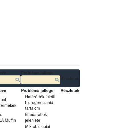
eve
Probléma jellege
Részletek
eve
Probléma jellege
Részletek
Határérték feletti
ból
hidrogén-cianid
 termékek
tartalom
e:
fémdarabok
A Muffin
jelenléte
Mikrobiológiai