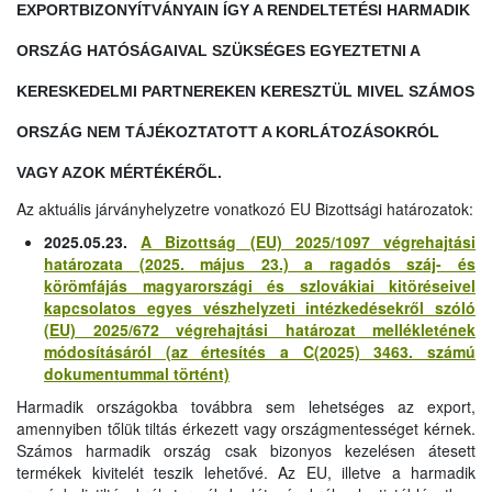
EXPORTBIZONYÍTVÁNYAIN ÍGY A RENDELTETÉSI HARMADIK
ORSZÁG HATÓSÁGAIVAL SZÜKSÉGES EGYEZTETNI A
KERESKEDELMI PARTNEREKEN KERESZTÜL MIVEL SZÁMOS
ORSZÁG NEM TÁJÉKOZTATOTT A KORLÁTOZÁSOKRÓL
VAGY AZOK MÉRTÉKÉRŐL.
Az aktuális járványhelyzetre vonatkozó EU Bizottsági határozatok:
2025.05.23.
A Bizottság (EU) 2025/1097 végrehajtási
határozata (2025. május 23.) a ragadós száj- és
körömfájás magyarországi és szlovákiai kitöréseivel
kapcsolatos egyes vészhelyzeti intézkedésekről szóló
(EU) 2025/672 végrehajtási határozat mellékletének
módosításáról (az értesítés a C(2025) 3463. számú
dokumentummal történt)
Harmadik országokba továbbra sem lehetséges az export,
amennyiben tőlük tiltás érkezett vagy országmentességet kérnek.
Számos harmadik ország csak bizonyos kezelésen átesett
termékek kivitelét teszik lehetővé. Az EU, illetve a harmadik