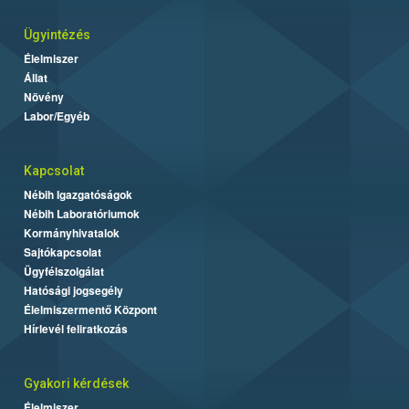
Ügyintézés
Élelmiszer
Állat
Növény
Labor/Egyéb
Kapcsolat
Nébih Igazgatóságok
Nébih Laboratóriumok
Kormányhivatalok
Sajtókapcsolat
Ügyfélszolgálat
Hatósági jogsegély
Élelmiszermentő Központ
Hírlevél feliratkozás
Gyakori kérdések
Élelmiszer