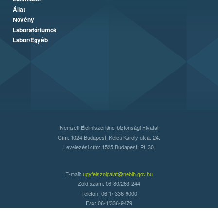
Állat
Növény
Laboratóriumok
Labor/Egyéb
Nemzeti Élelmiszerlánc-biztonsági Hivatal
Cím: 1024 Budapest, Keleti Károly utca. 24.
Levelezési cím: 1525 Budapest. Pf. 30.
E-mail:
ugyfelszolgalat@nebih.gov.hu
Zöld szám: 06-80/263-244
Telefon: 06-1/ 336-9000
Fax: 06-1/336-9479