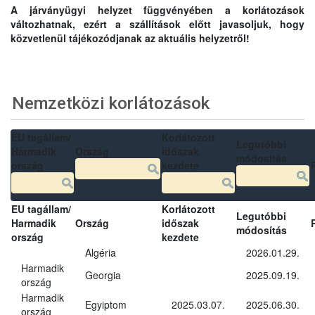
A járványügyi helyzet függvényében a korlátozások
változhatnak, ezért a szállítások előtt javasoljuk, hogy
közvetlenül tájékozódjanak az aktuális helyzetről!
Nemzetközi korlátozások
EU tagállam/
Korlátozott
Legutóbbi
Harmadik
Ország
időszak
módosítás
ország
kezdete
EU tagállam/
Korlátozott
Legutóbbi
Harmadik
Ország
időszak
módosítás
ország
kezdete
Algéria
2026.01.29.
Harmadik
Georgia
2025.09.19.
ország
Harmadik
Egyiptom
2025.03.07.
2025.06.30.
ország