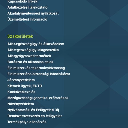
Kapcsolódó linkek
Adatkezelési tájékoztató
Akadálymentességi nyilatkozat
Üzemeltetési információ
Szakterületek
Állat-egészségügy és állatvédelem
Állategészségügyi diagnosztika
Állatgyógyászati termékek
Borászat és alkoholos italok
Élelmiszer- és takarmánybiztonság
Élelmiszerlánc-biztonsági laborhálózat
Járványvédelem
Kiemelt ügyek, EUTR
Kockázatkezelés
Mezőgazdasági genetikai erőforrások
Növényvédelem
Nyilvántartási és Felügyeleti Díj
Rendszerszervezés és felügyelet
Termékpálya-ellenőrzés