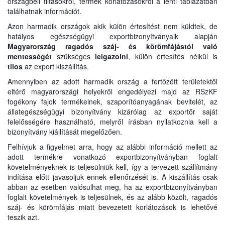
országbeli tiltásokról, termék korlátozásokról a lenti táblázatban
találhatnak információt.
Azon harmadik országok akik külön értesítést nem küldtek, de
hatályos egészségügyi exportbizonyítványaik alapján
Magyarország ragadós száj- és körömfájástól való
mentességét
szükséges
leigazolni
, külön értesítés nélkül is
tilos
az export kiszállítás.
Amennyiben az adott harmadik ország a fertőzött területektől
eltérő magyarországi helyekről engedélyezi majd az RSzKF
fogékony fajok termékeinek, szaporítóanyagának bevitelét, az
állategészségügyi bizonyítvány kizárólag az exportőr saját
felelősségére használható, melyről írásban nyilatkoznia kell a
bizonyítvány kiállítását megelőzően.
Felhívjuk a figyelmet arra, hogy az alábbi információ mellett az
adott termékre vonatkozó exportbizonyítványban foglalt
követelményeknek is teljesülniük kell, így a tervezett szállítmány
indítása előtt javasoljuk ennek ellenőrzését is. A kiszállítás csak
abban az esetben valósulhat meg, ha az exportbizonyítványban
foglalt követelmények is teljesülnek, és az alább közölt, ragadós
száj- és körömfájás miatt bevezetett korlátozások is lehetővé
teszik azt.