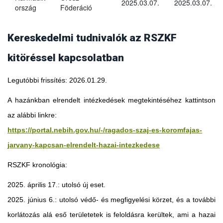
2025.03.07.
2025.03.07.
ország
Föderáció
Kereskedelmi tudnivalók az RSZKF
kitöréssel kapcsolatban
Legutóbbi frissítés: 2026.01.29.
A hazánkban elrendelt intézkedések megtekintéséhez kattintson
az alábbi linkre:
https://portal.nebih.gov.hu/-/ragados-szaj-es-koromfajas-
jarvany-kapcsan-elrendelt-hazai-intezkedese
RSZKF kronológia:
2025. április 17.: utolsó új eset.
2025. június 6.: utolsó védő- és megfigyelési körzet, és a további
Georgia
korlátozás alá eső területetek is feloldásra kerültek, ami a hazai