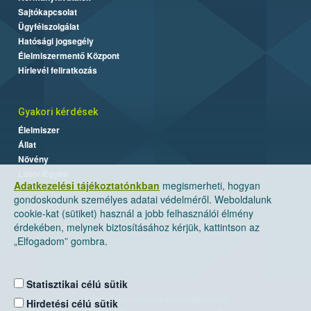
Sajtókapcsolat
Ügyfélszolgálat
Hatósági jogsegély
Élelmiszermentő Központ
Hírlevél feliratkozás
Gyakori kérdések
Élelmiszer
Állat
Növény
Labor/Egyéb
Adatkezelési tájékoztatónkban
megismerheti, hogyan
gondoskodunk személyes adatai védelméről. Weboldalunk
cookie-kat (sütiket) használ a jobb felhasználói élmény
érdekében, melynek biztosításához kérjük, kattintson az
„Elfogadom” gombra.
Statisztikai célú sütik
Nemzeti Élelmiszerlánc-biztonsági Hivatal
Hirdetési célú sütik