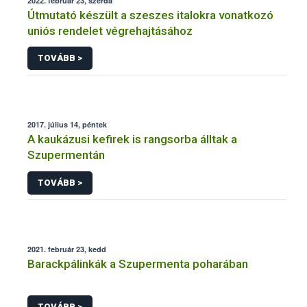
2022. február 23, szerda
Útmutató készült a szeszes italokra vonatkozó
uniós rendelet végrehajtásához
TOVÁBB >
2017. július 14, péntek
A kaukázusi kefirek is rangsorba álltak a
Szupermentán
TOVÁBB >
2021. február 23, kedd
Barackpálinkák a Szupermenta poharában
TOVÁBB >