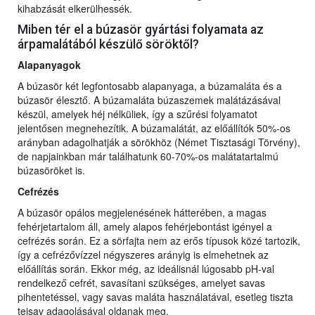
kihabzását elkerülhessék.
Miben tér el a búzasör gyártási folyamata az
árpamalátából készülő söröktől?
Alapanyagok
A búzasör két legfontosabb alapanyaga, a búzamaláta és a
búzasör élesztő. A búzamaláta búzaszemek malátázásával
készül, amelyek héj nélküliek, így a szűrési folyamatot
jelentősen megnehezítik. A búzamalátát, az előállítók 50%-os
arányban adagolhatják a sörökhöz (Német Tisztasági Törvény),
de napjainkban már találhatunk 60-70%-os malátatartalmú
búzasöröket is.
Cefrézés
A búzasör opálos megjelenésének hátterében, a magas
fehérjetartalom áll, amely alapos fehérjebontást igényel a
cefrézés során. Ez a sörfajta nem az erős típusok közé tartozik,
így a cefrézővízzel négyszeres arányig is elmehetnek az
előállítás során. Ekkor még, az ideálisnál lúgosabb pH-val
rendelkező cefrét, savasítani szükséges, amelyet savas
pihentetéssel, vagy savas maláta használatával, esetleg tiszta
tejsav adagolásával oldanak meg.