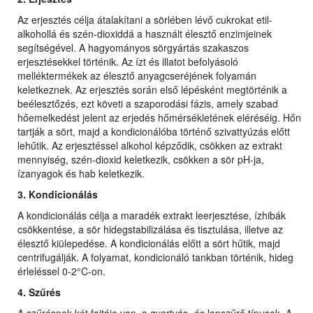
Az erjesztés célja átalakítani a sörlében lévő cukrokat etil-
alkohollá és szén-dioxiddá a használt élesztő enzimjeinek
segítségével. A hagyományos sörgyártás szakaszos
erjesztésekkel történik. Az ízt és illatot befolyásoló
melléktermékek az élesztő anyagcseréjének folyamán
keletkeznek. Az erjesztés során első lépésként megtörténik a
beélesztőzés, ezt követi a szaporodási fázis, amely szabad
hőemelkedést jelent az erjedés hőmérsékletének eléréséig. Hőn
tartják a sört, majd a kondicionálóba történő szivattyúzás előtt
lehűtik. Az erjesztéssel alkohol képződik, csökken az extrakt
mennyiség, szén-dioxid keletkezik, csökken a sör pH-ja,
ízanyagok és hab keletkezik.
3. Kondicionálás
A kondicionálás célja a maradék extrakt leerjesztése, ízhibák
csökkentése, a sör hidegstabilizálása és tisztulása, illetve az
élesztő kiülepedése. A kondicionálás előtt a sört hűtik, majd
centrifugálják. A folyamat, kondicionáló tankban történik, hideg
érleléssel 0-2°C-on.
4. Szűrés