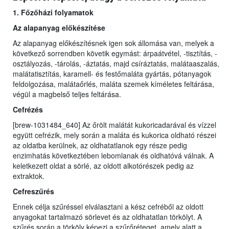
1. Főzőházi folyamatok
Az alapanyag előkészítése
Az alapanyag előkészítésnek igen sok állomása van, melyek a
következő sorrendben követik egymást: árpaátvétel, -tisztítás, -
osztályozás, -tárolás, -áztatás, majd csíráztatás, malátaaszalás,
malátatisztítás, karamell- és festőmaláta gyártás, pótanyagok
feldolgozása, malátaőrlés, maláta szemek kíméletes feltárása,
végül a magbelső teljes feltárása.
Cefrézés
[brew-1031484_640] Az őrölt malátát kukoricadarával és vízzel
együtt cefrézik, mely során a maláta és kukorica oldható részei
az oldatba kerülnek, az oldhatatlanok egy része pedig
enzimhatás következtében lebomlanak és oldhatóvá válnak. A
keletkezett oldat a sörlé, az oldott alkotórészek pedig az
extraktok.
Cefreszűrés
Ennek célja szűréssel elválasztani a kész cefréből az oldott
anyagokat tartalmazó sörlevet és az oldhatatlan törkölyt. A
szűrés során a törköly képezi a szűrőréteget, amely alatt a