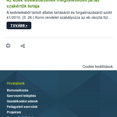
szakértők listája
A kedvtelésből tartott állatok tartásáról és forgalmazásáról szóló
41/2010. (II. 26.) Korm.rendelet szabályozza az eb okozta fizikai
sérülés, illetve ennek veszélye keletkezésekor felmerülő
TOVÁBB >
hatósági feladatokat, valamint a veszélyes eb tartását és annak
engedélyezését. Ezen eljárások során szükség esetén be kell
vonni az ebek viselkedésének megítélésében jártas szakértőt.
Cookie beállítások
Hivatalunk
Bemutatkozás
Szervezeti felépítés
Gazdálkodási adatok
Felügyeleti szervünk
Projektek