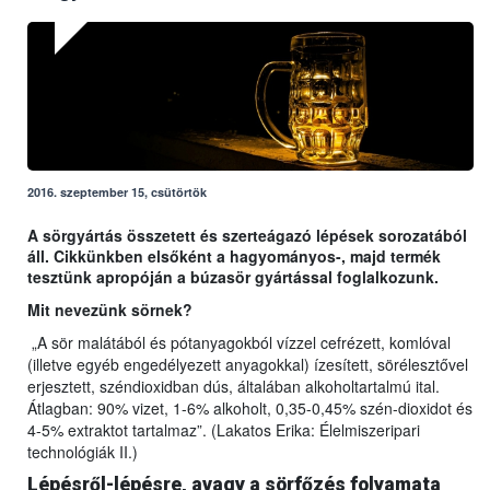
2016. szeptember 15, csütörtök
A sörgyártás összetett és szerteágazó lépések sorozatából
áll. Cikkünkben elsőként a hagyományos-, majd termék
tesztünk apropóján a búzasör gyártással foglalkozunk.
Mit nevezünk sörnek?
„A sör malátából és pótanyagokból vízzel cefrézett, komlóval
(illetve egyéb engedélyezett anyagokkal) ízesített, sörélesztővel
erjesztett, széndioxidban dús, általában alkoholtartalmú ital.
Átlagban: 90% vizet, 1-6% alkoholt, 0,35-0,45% szén-dioxidot és
4-5% extraktot tartalmaz”. (Lakatos Erika: Élelmiszeripari
technológiák II.)
Lépésről-lépésre, avagy a sörfőzés folyamata