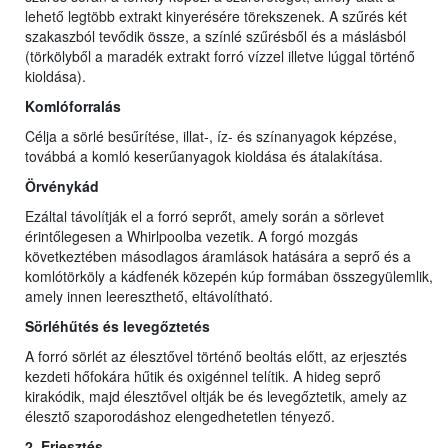
lehető legtöbb extrakt kinyerésére törekszenek. A szűrés két
szakaszból tevődik össze, a színlé szűrésből és a máslásból
(törkölyből a maradék extrakt forró vízzel illetve lúggal történő
kioldása).
Komlóforralás
Célja a sörlé besűrítése, illat-, íz- és színanyagok képzése,
továbbá a komló keserűanyagok kioldása és átalakítása.
Örvénykád
Ezáltal távolítják el a forró seprőt, amely során a sörlevet
érintőlegesen a Whirlpoolba vezetik. A forgó mozgás
következtében másodlagos áramlások hatására a seprő és a
komlótörköly a kádfenék közepén kúp formában összegyülemlik,
amely innen leereszthető, eltávolítható.
Sörléhűtés és levegőztetés
A forró sörlét az élesztővel történő beoltás előtt, az erjesztés
kezdeti hőfokára hűtik és oxigénnel telítik. A hideg seprő
kirakódik, majd élesztővel oltják be és levegőztetik, amely az
élesztő szaporodáshoz elengedhetetlen tényező.
2. Erjesztés