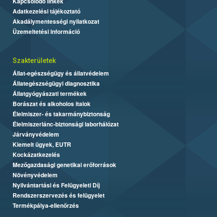
Kapcsolódó linkek
Adatkezelési tájékoztató
Akadálymentességi nyilatkozat
Üzemeltetési információ
Szakterületek
Állat-egészségügy és állatvédelem
Állategészségügyi diagnosztika
Állatgyógyászati termékek
Borászat és alkoholos italok
Élelmiszer- és takarmánybiztonság
Élelmiszerlánc-biztonsági laborhálózat
Járványvédelem
Kiemelt ügyek, EUTR
Kockázatkezelés
Mezőgazdasági genetikai erőforrások
Növényvédelem
Nyilvántartási és Felügyeleti Díj
Rendszerszervezés és felügyelet
Termékpálya-ellenőrzés