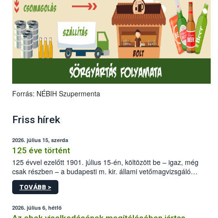
Forrás: NÉBIH Szupermenta
Friss hírek
2026. július 15, szerda
125 éve történt
125 évvel ezelőtt 1901. július 15-én, költözött be – igaz, még
csak részben – a budapesti m. kir. állami vetőmagvizsgáló
állomás a Kis Rókus utca 15. szám alatti, Czigler Győző által
TOVÁBB >
tervezett új épületébe.
2026. július 6, hétfő
Az ebek viselkedésének megítélésében jártas