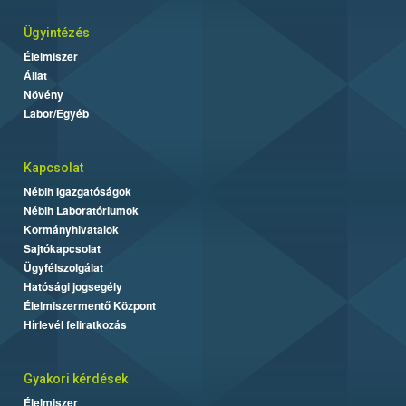
Ügyintézés
Élelmiszer
Állat
Növény
Labor/Egyéb
Kapcsolat
Nébih Igazgatóságok
Nébih Laboratóriumok
Kormányhivatalok
Sajtókapcsolat
Ügyfélszolgálat
Hatósági jogsegély
Élelmiszermentő Központ
Hírlevél feliratkozás
Gyakori kérdések
Élelmiszer