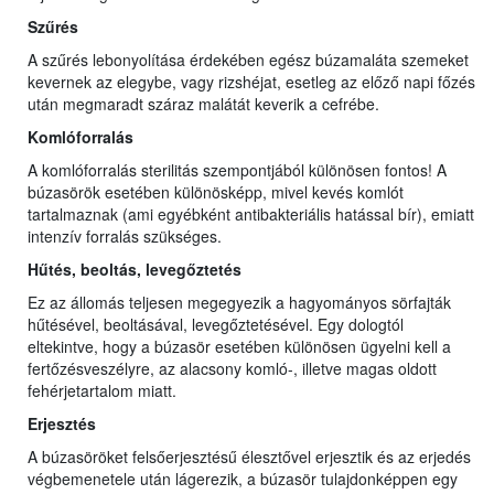
Szűrés
A szűrés lebonyolítása érdekében egész búzamaláta szemeket
kevernek az elegybe, vagy rizshéjat, esetleg az előző napi főzés
után megmaradt száraz malátát keverik a cefrébe.
Komlóforralás
A komlóforralás sterilitás szempontjából különösen fontos! A
búzasörök esetében különösképp, mivel kevés komlót
tartalmaznak (ami egyébként antibakteriális hatással bír), emiatt
intenzív forralás szükséges.
Hűtés, beoltás, levegőztetés
Ez az állomás teljesen megegyezik a hagyományos sörfajták
hűtésével, beoltásával, levegőztetésével. Egy dologtól
eltekintve, hogy a búzasör esetében különösen ügyelni kell a
fertőzésveszélyre, az alacsony komló-, illetve magas oldott
fehérjetartalom miatt.
Erjesztés
A búzasöröket felsőerjesztésű élesztővel erjesztik és az erjedés
végbemenetele után lágerezik, a búzasör tulajdonképpen egy