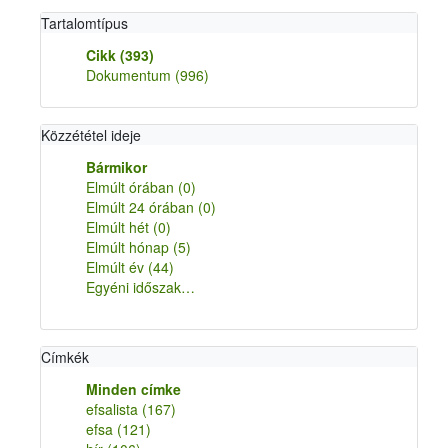
Tartalomtípus
Cikk
(393)
Dokumentum
(996)
Közzététel ideje
Bármikor
Elmúlt órában
(0)
Elmúlt 24 órában
(0)
Elmúlt hét
(0)
Elmúlt hónap
(5)
Elmúlt év
(44)
Egyéni időszak…
Címkék
Minden címke
efsalista
(167)
efsa
(121)