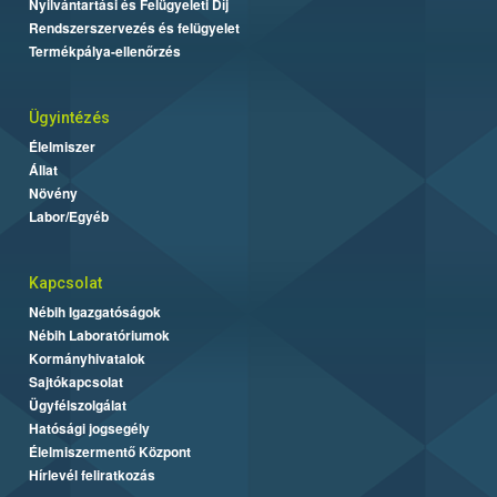
Nyilvántartási és Felügyeleti Díj
Rendszerszervezés és felügyelet
Termékpálya-ellenőrzés
Ügyintézés
Élelmiszer
Állat
Növény
Labor/Egyéb
Kapcsolat
Nébih Igazgatóságok
Nébih Laboratóriumok
Kormányhivatalok
Sajtókapcsolat
Ügyfélszolgálat
Hatósági jogsegély
Élelmiszermentő Központ
Hírlevél feliratkozás