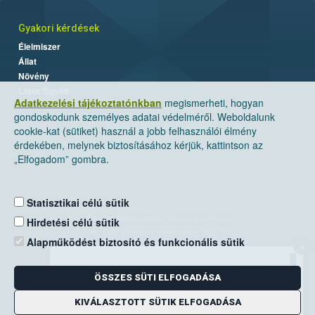
Gyakori kérdések
Élelmiszer
Állat
Növény
Labor/Egyéb
Adatkezelési tájékoztatónkban
megismerheti, hogyan
gondoskodunk személyes adatai védelméről. Weboldalunk
cookie-kat (sütiket) használ a jobb felhasználói élmény
érdekében, melynek biztosításához kérjük, kattintson az
„Elfogadom” gombra.
Statisztikai célú sütik
Nemzeti Élelmiszerlánc-biztonsági Hivatal
Hirdetési célú sütik
Cím: 1024 Budapest, Keleti Károly utca. 24.
Alapműködést biztosító és funkcionális sütik
×
Levelezési cím: 1525 Budapest. Pf. 30.
ÖSSZES SÜTI ELFOGADÁSA
E-mail:
ugyfelszolgalat@nebih.gov.hu
Zöld szám: 06-80/263-244
KIVÁLASZTOTT SÜTIK ELFOGADÁSA
Telefon: 06-1/ 336-9000