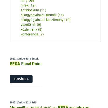
hír
(106)
hírek
(12)
antibiotikum
(11)
állatgyógyászati termék
(11)
állatgyógyászati készítmény
(10)
vezető hír
(9)
közlemény
(8)
konferencia
(7)
2023. június 30, péntek
EFSA
Focal Point
TOVÁBB >
2017. június 12, hétfő
Megnyílt a regisztráció az
EFSA
-panelekbe