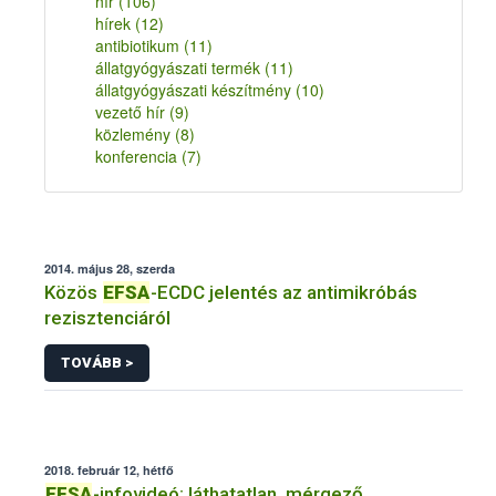
hír
(106)
hírek
(12)
antibiotikum
(11)
állatgyógyászati termék
(11)
állatgyógyászati készítmény
(10)
vezető hír
(9)
közlemény
(8)
konferencia
(7)
2014. május 28, szerda
Közös
EFSA
-ECDC jelentés az antimikróbás
rezisztenciáról
TOVÁBB >
2018. február 12, hétfő
EFSA
-infovideó: láthatatlan, mérgező