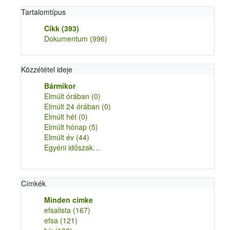
Tartalomtípus
Cikk
(393)
Dokumentum
(996)
Közzététel ideje
Bármikor
Elmúlt órában
(0)
Elmúlt 24 órában
(0)
Elmúlt hét
(0)
Elmúlt hónap
(5)
Elmúlt év
(44)
Egyéni időszak…
Címkék
Minden címke
efsalista
(167)
efsa
(121)