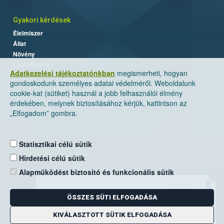
Gyakori kérdések
Élelmiszer
Állat
Növény
Labor/Egyéb
Adatkezelési tájékoztatónkban
megismerheti, hogyan
gondoskodunk személyes adatai védelméről. Weboldalunk
cookie-kat (sütiket) használ a jobb felhasználói élmény
érdekében, melynek biztosításához kérjük, kattintson az
„Elfogadom” gombra.
Statisztikai célú sütik
Nemzeti Élelmiszerlánc-biztonsági Hivatal
Hirdetési célú sütik
Cím: 1024 Budapest, Keleti Károly utca. 24.
Alapműködést biztosító és funkcionális sütik
×
Levelezési cím: 1525 Budapest. Pf. 30.
ÖSSZES SÜTI ELFOGADÁSA
E-mail:
ugyfelszolgalat@nebih.gov.hu
Zöld szám: 06-80/263-244
KIVÁLASZTOTT SÜTIK ELFOGADÁSA
Telefon: 06-1/ 336-9000