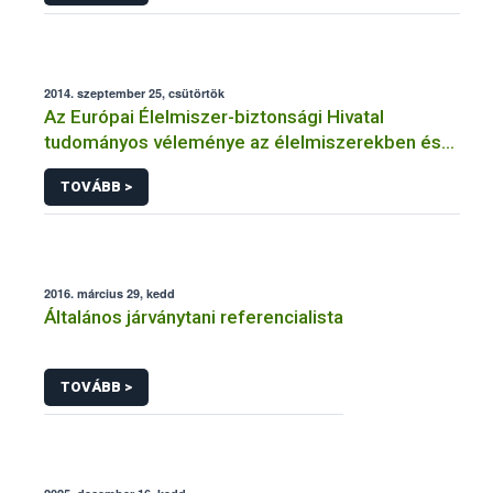
2014. szeptember 25, csütörtök
Az Európai Élelmiszer-biztonsági Hivatal
tudományos véleménye az élelmiszerekben és
takarmányokban jelenlévő citrininnel
TOVÁBB >
kapcsolatban
2016. március 29, kedd
Általános járványtani referencialista
TOVÁBB >