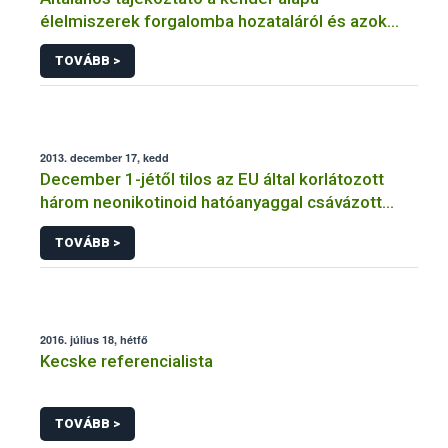
élelmiszerek forgalomba hozataláról és azok
szabályozásáról
TOVÁBB >
2013. december 17, kedd
December 1-jétől tilos az EU által korlátozott
három neonikotinoid hatóanyaggal csávázott
repce, kukorica és napraforgó vetőmagok
TOVÁBB >
forgalmazása és vetése
2016. július 18, hétfő
Kecske referencialista
TOVÁBB >