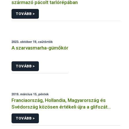
származó pácolt tarlórépában
TOVÁBB >
2023. október 19, csütörtök
A szarvasmarha-gümőkór
TOVÁBB >
2019. március 15, péntek
Franciaország, Hollandia, Magyarország és
Svédország közösen értékeli újra a glifozát
hatóanyagot
TOVÁBB >