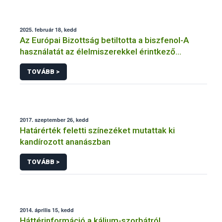
2025. február 18, kedd
Az Európai Bizottság betiltotta a biszfenol-A
használatát az élelmiszerekkel érintkező
anyagokban
TOVÁBB >
2017. szeptember 26, kedd
Határérték feletti színezéket mutattak ki
kandírozott ananászban
TOVÁBB >
2014. április 15, kedd
Háttérinformáció a kálium-szorbátról