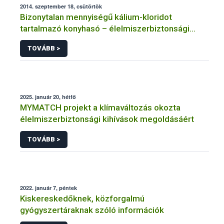
2014. szeptember 18, csütörtök
Bizonytalan mennyiségű kálium-kloridot
tartalmazó konyhasó – élelmiszerbiztonsági
vonatkozások
TOVÁBB >
2025. január 20, hétfő
MYMATCH projekt a klímaváltozás okozta
élelmiszerbiztonsági kihívások megoldásáért
TOVÁBB >
2022. január 7, péntek
Kiskereskedőknek, közforgalmú
gyógyszertáraknak szóló információk