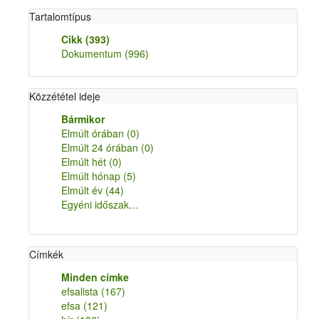
Tartalomtípus
Cikk
(393)
Dokumentum
(996)
Közzététel ideje
Bármikor
Elmúlt órában
(0)
Elmúlt 24 órában
(0)
Elmúlt hét
(0)
Elmúlt hónap
(5)
Elmúlt év
(44)
Egyéni időszak…
Címkék
Minden címke
efsalista
(167)
efsa
(121)