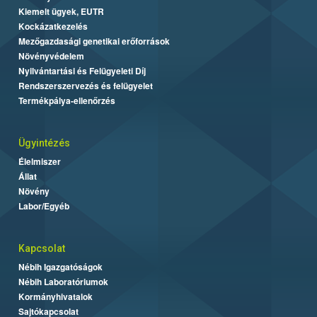
Kiemelt ügyek, EUTR
Kockázatkezelés
Mezőgazdasági genetikai erőforrások
Növényvédelem
Nyilvántartási és Felügyeleti Díj
Rendszerszervezés és felügyelet
Termékpálya-ellenőrzés
Ügyintézés
Élelmiszer
Állat
Növény
Labor/Egyéb
Kapcsolat
Nébih Igazgatóságok
Nébih Laboratóriumok
Kormányhivatalok
Sajtókapcsolat