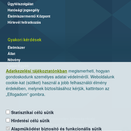
Ügyfélszolgálat
Hatósági jogsegély
Élelmiszermentő Központ
Hírlevél feliratkozás
Gyakori kérdések
Élelmiszer
Állat
Növény
Labor/Egyéb
Adatkezelési tájékoztatónkban
megismerheti, hogyan
gondoskodunk személyes adatai védelméről. Weboldalunk
cookie-kat (sütiket) használ a jobb felhasználói élmény
érdekében, melynek biztosításához kérjük, kattintson az
„Elfogadom” gombra.
Statisztikai célú sütik
Nemzeti Élelmiszerlánc-biztonsági Hivatal
Hirdetési célú sütik
Cím: 1024 Budapest, Keleti Károly utca. 24.
Alapműködést biztosító és funkcionális sütik
×
Levelezési cím: 1525 Budapest. Pf. 30.