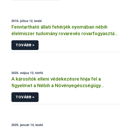
2016. július 12, kedd
Fenntartható állati fehérjék nyomában nébih
élelmiszer tudomány rovarevés rovarfogyasztás
rovar
TOVÁBB >
2025. május 12, hétfő
A károsítók elleni védekezésre hívja fel a
figyelmet a Nébih a Növényegészségügy
Nemzetközi Napja alkalmából
TOVÁBB >
2025. január 14, kedd