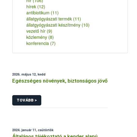
hír
(106)
hírek
(12)
antibiotikum
(11)
állatgyógyászati termék
(11)
állatgyógyászati készítmény
(10)
vezető hír
(9)
közlemény
(8)
konferencia
(7)
2026. május 12, kedd
Egészséges növények, biztonságos jövő
TOVÁBB >
2024. január 11, csütörtök
Általános tájékoztató a kender alapú