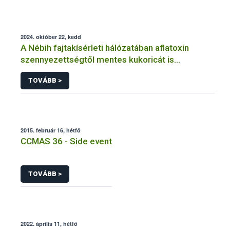
2024. október 22, kedd
A Nébih fajtakísérleti hálózatában aflatoxin
szennyezettségtől mentes kukoricát is
termesztettek
TOVÁBB >
2015. február 16, hétfő
CCMAS 36 - Side event
TOVÁBB >
2022. április 11, hétfő