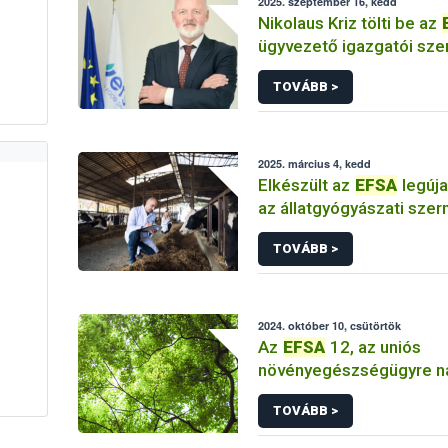
2025. szeptember 16, kedd
Nikolaus Kriz tölti be az
ügyvezető igazgatói sze
TOVÁBB >
2025. március 4, kedd
Elkészült az
EFSA
legúja
az állatgyógyászati sze
szintjének
TOVÁBB >
2024. október 10, csütörtök
Az
EFSA
12, az uniós
növényegészségügyre n
kockázatot jelentő szúbo
TOVÁBB >
azonosított