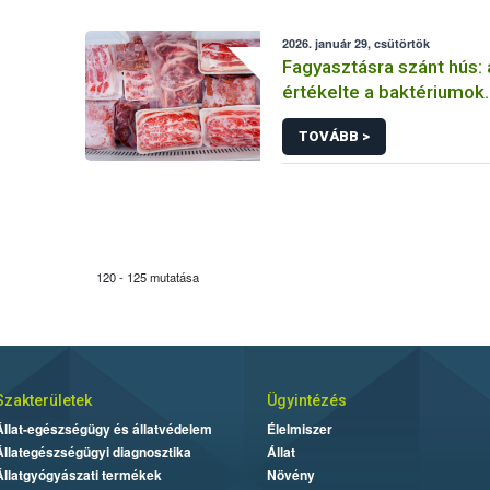
2026. január 29, csütörtök
Fagyasztásra szánt hús:
értékelte a baktériumok
szaporodását a fogyasz
TOVÁBB >
120 - 125 mutatása
Szakterületek
Ügyintézés
Állat-egészségügy és állatvédelem
Élelmiszer
Állategészségügyi diagnosztika
Állat
Állatgyógyászati termékek
Növény