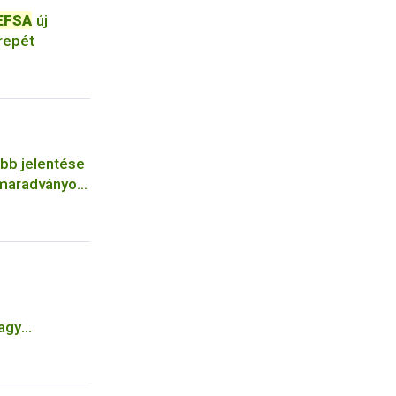
EFSA
új
repét
bb jelentése
rmaradványok
agy
gár fajt