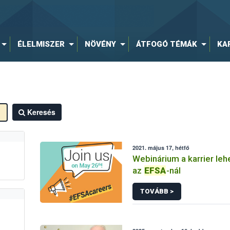
ÉLELMISZER
NÖVÉNY
ÁTFOGÓ TÉMÁK
KA
Keresés
2021. május 17, hétfő
Webinárium a karrier le
az
EFSA
-nál
TOVÁBB >