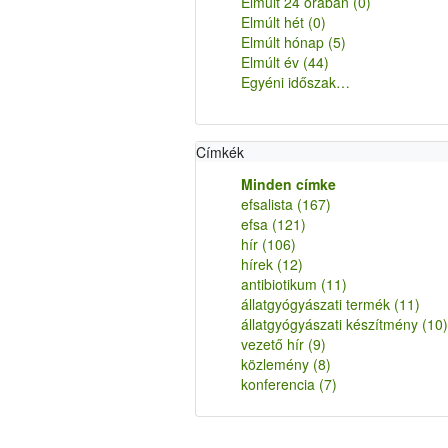
Elmúlt 24 órában
(0)
Elmúlt hét
(0)
Elmúlt hónap
(5)
Elmúlt év
(44)
Egyéni időszak…
Címkék
Minden címke
efsalista
(167)
efsa
(121)
hír
(106)
hírek
(12)
antibiotikum
(11)
állatgyógyászati termék
(11)
állatgyógyászati készítmény
(10)
vezető hír
(9)
közlemény
(8)
konferencia
(7)