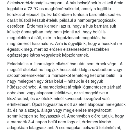
élelmiszerbiztonsági szempont. A hús belsejének is el kell érnie
legalább a 72 °C-os maghőmérsékletet, amely a legtöbb
kórokozót elpusztítja. Ez különösen fontos a baromfihúsból és
darált húsból készült ételek, például a hamburgerpogácsák
esetében. Érdemes kiemelni azt is, hogy a hús barnára sült
külseje önmagában még nem jelenti azt, hogy belül is
megfelelően átsült, ezért a legbiztosabb megoldás, ha
maghőmérőt használunk. Arra is ügyeljünk, hogy a húsokat ne
égessük meg, mert az erősen elszenesedett részekben
egészségre káros vegyületek képződhetnek.
Feladataink a finomságok elkészítése után sem érnek véget. A
megsült ételeket ne hagyjuk hosszabb ideig a szabadban vagy
szobahőmérsékleten: a maradékot lehetőleg két órán belül – a
nagy melegben egy órán belül – hűtsük le és tegyük
hűtőszekrénybe. A maradékokat tároljuk légmentesen zárható
dobozban vagy alaposan lefóliázva, ezzel megelőzve a
kiszáradást, és az ételek minél kevesebb levegővel való
érintkezését. Újbóli fogyasztás előtt az ételt alaposan melegítsük
át, és ha a szaga, állaga vagy megjelenése megváltozott,
semmiképpen se fogyasszuk el. Amennyiben előre tudjuk, hogy
a maradék 3-4 napon belül nem fogy el, érdemes kisebb
adagokban lefagyasztani. A csomagokat célszerű felcímkézni,