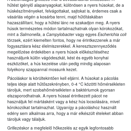
hűtést igénylő alapanyagokat, különösen a nyers húsokat, de a
húskészítményeket, felvágottakat, sajtokat is, érdemes csak a
vásárlás végén a kosárba tenni, majd hűtőtáskában
hazaszállítani, hogy a hűtési lánc ne szakadjon meg. A nyers
húsok természetes módon tartalmazhatnak olyan kórokozókat,
mint a
Salmonella
, a
Campylobacter
vagy egyes
Escherichia coli
törzsek, ezért kiemelten fontos, hogy ne érintkezzenek a már
fogyasztásra kész élelmiszerekkel. A keresztszennyeződés
megelőzése érdekében a nyers húsok előkészítéséhez
használjunk külön vágódeszkát, kést és egyéb konyhai
eszközöket, a hús kezelése után pedig mindig alaposan
folyékony szappannal mossunk kezet.
Pácoláskor is körültekintően kell eljárni. A húsokat a pácolás
teljes ideje alatt hűtőszekrényben, 0-4 °C közötti hőmérsékleten
tároljuk, mert szobahőmérsékleten a baktériumok gyorsan
elszaporodhatnak. A nyers hússal érintkezett pácot ne
használjuk fel mártásként vagy a kész hús locsolására, mivel
kórokozókat tartalmazhat. Ugyanígy a pácoláshoz használt
edény sem alkalmas arra, hogy a már elkészült ételeket abban
tároljuk vagy tálaljuk.
Grillezéskor a megfelelő hőkezelés az egyik legfontosabb