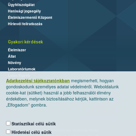
Ügyfélszolgálat
Hatósági jogsegély
Élelmiszermentő Központ
Hírlevél feliratkozás
Gyakori kérdések
Élelmiszer
Állat
Növény
Laboratóriumok
Labor/Egyéb
Adatkezelési tájékoztatónkban
megismerheti, hogyan
gondoskodunk személyes adatai védelméről. Weboldalunk
cookie-kat (sütiket) használ a jobb felhasználói élmény
érdekében, melynek biztosításához kérjük, kattintson az
„Elfogadom” gombra.
Statisztikai célú sütik
Nemzeti Élelmiszerlánc-biztonsági Hivatal
Hirdetési célú sütik
Cím: 1024 Budapest, Keleti Károly utca. 24.