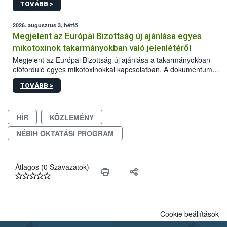
TOVÁBB >
2026. augusztus 3, hétfő
Megjelent az Európai Bizottság új ajánlása egyes
mikotoxinok takarmányokban való jelenlétéről
Megjelent az Európai Bizottság új ajánlása a takarmányokban
előforduló egyes mikotoxinokkal kapcsolatban. A dokumentum
2027-től új irányértékek alkalmazását írja elő, és a jelenleg
TOVÁBB >
hatályos uniós ajánlások helyébe lép.
HÍR
KÖZLEMÉNY
NÉBIH OKTATÁSI PROGRAM
Átlagos (0 Szavazatok)
Cookie beállítások