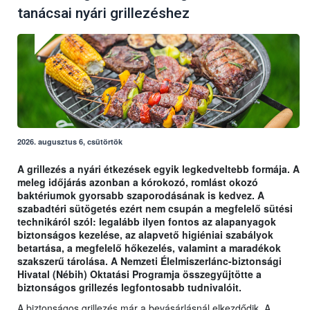
tanácsai nyári grillezéshez
2026. augusztus 6, csütörtök
A grillezés a nyári étkezések egyik legkedveltebb formája. A
meleg időjárás azonban a kórokozó, romlást okozó
baktériumok gyorsabb szaporodásának is kedvez. A
szabadtéri sütögetés ezért nem csupán a megfelelő sütési
technikáról szól: legalább ilyen fontos az alapanyagok
biztonságos kezelése, az alapvető higiéniai szabályok
betartása, a megfelelő hőkezelés, valamint a maradékok
szakszerű tárolása. A Nemzeti Élelmiszerlánc-biztonsági
Hivatal (Nébih) Oktatási Programja összegyűjtötte a
biztonságos grillezés legfontosabb tudnivalóit.
A biztonságos grillezés már a bevásárlásnál elkezdődik. A