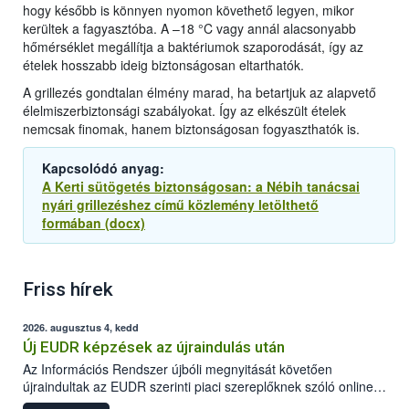
hogy később is könnyen nyomon követhető legyen, mikor
kerültek a fagyasztóba. A –18 °C vagy annál alacsonyabb
hőmérséklet megállítja a baktériumok szaporodását, így az
ételek hosszabb ideig biztonságosan eltarthatók.
A grillezés gondtalan élmény marad, ha betartjuk az alapvető
élelmiszerbiztonsági szabályokat. Így az elkészült ételek
nemcsak finomak, hanem biztonságosan fogyaszthatók is.
Kapcsolódó anyag:
A Kerti sütögetés biztonságosan: a Nébih tanácsai
nyári grillezéshez című közlemény letölthető
formában (docx)
Friss hírek
2026. augusztus 4, kedd
Új EUDR képzések az újraindulás után
Az Információs Rendszer újbóli megnyitását követően
újraindultak az EUDR szerinti piaci szereplőknek szóló online
képzések.