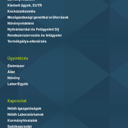
Kiemelt ügyek, EUTR
Kockázatkezelés
Mezőgazdasági genetikai erőforrások
Növényvédelem
Nyilvántartási és Felügyeleti Díj
Rendszerszervezés és felügyelet
Termékpálya-ellenőrzés
Ügyintézés
Élelmiszer
Állat
Növény
Labor/Egyéb
Kapcsolat
Nébih Igazgatóságok
Nébih Laboratóriumok
Kormányhivatalok
Sajtókapcsolat