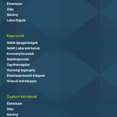
Élelmiszer
Állat
Növény
Labor/Egyéb
Kapcsolat
Nébih Igazgatóságok
Nébih Laboratóriumok
Kormányhivatalok
Sajtókapcsolat
Ügyfélszolgálat
Hatósági jogsegély
Élelmiszermentő Központ
Hírlevél feliratkozás
Gyakori kérdések
Élelmiszer
Állat
Növény