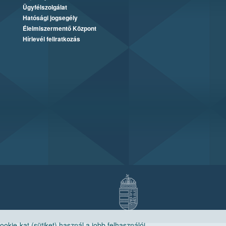
Ügyfélszolgálat
Hatósági jogsegély
Élelmiszermentő Központ
Hírlevél feliratkozás
ie-kat (sütiket) használ a jobb felhasználói