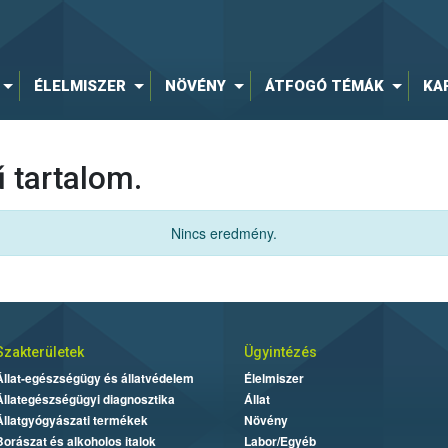
ÉLELMISZER
NÖVÉNY
ÁTFOGÓ TÉMÁK
KA
 tartalom.
Nincs eredmény.
Szakterületek
Ügyintézés
Állat-egészségügy és állatvédelem
Élelmiszer
Állategészségügyi diagnosztika
Állat
Állatgyógyászati termékek
Növény
Borászat és alkoholos italok
Labor/Egyéb