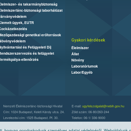
Élelmiszer- és takarmánybiztonság
Élelmiszerlánc-biztonsági laborhálózat
Járványvédelem
Kiemelt ügyek, EUTR
Kockázatkezelés
Mezőgazdasági genetikai erőforrások
Gyakori kérdések
Növényvédelem
Nyilvántartási és Felügyeleti Díj
Élelmiszer
Rendszerszervezés és felügyelet
Állat
Termékpálya-ellenőrzés
Növény
Laboratóriumok
Labor/Egyéb
Nemzeti Élelmiszerlánc-biztonsági Hivatal
E-mail:
ugyfelszolgalat@nebih.gov.hu
Cím: 1024 Budapest, Keleti Károly utca. 24.
Zöld szám: 06-80/263-244
Levelezési cím: 1525 Budapest. Pf. 30.
Telefon: 06-1/ 336-9000
Fax: 06-1/336-9479
, hogyan gondoskodunk személyes adatai védelméről. Weboldalunk cook