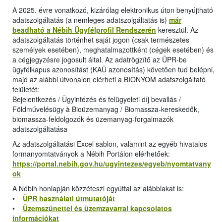
A 2025. évre vonatkozó, kizárólag elektronikus úton benyújtható
adatszolgáltatás (a nemleges adatszolgáltatás is)
már
beadható a Nébih Ügyfélprofil Rendszerén
keresztül. Az
adatszolgáltatás történhet saját jogon (csak természetes
személyek esetében), meghatalmazottként (cégek esetében) és
a cégjegyzésre jogosult által. Az adatrögzítő az ÜPR-be
ügyfélkapus azonosítást (KAÜ azonosítás) követően tud belépni,
majd az alábbi útvonalon elérheti a BIONYOM adatszolgáltató
felületét:
Bejelentkezés / Ügyintézés és felügyeleti díj bevallás /
Földművelésügy à Bioüzemanyag / Biomassza-kereskedők,
biomassza-feldolgozók és üzemanyag-forgalmazók
adatszolgáltatása
Az adatszolgáltatási Excel sablon, valamint az egyéb hivatalos
formanyomtatványok a Nébih Portálon elérhetőek:
https://portal.nebih.gov.hu/ugyintezes/egyeb/nyomtatvany
ok
A Nébih honlapján közzéteszi egyúttal az alábbiakat is:
•
ÜPR használati útmutatóját
•
Üzemszünettel és üzemzavarral kapcsolatos
információkat