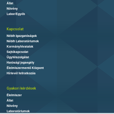
Állat
Növény
Labor/Egyéb
Kapcsolat
Nébih Igazgatóságok
Nébih Laboratóriumok
Kormányhivatalok
Sajtókapcsolat
Ügyfélszolgálat
Hatósági jogsegély
Élelmiszermentő Központ
Hírlevél feliratkozás
Gyakori kérdések
Élelmiszer
Állat
Növény
Laboratóriumok