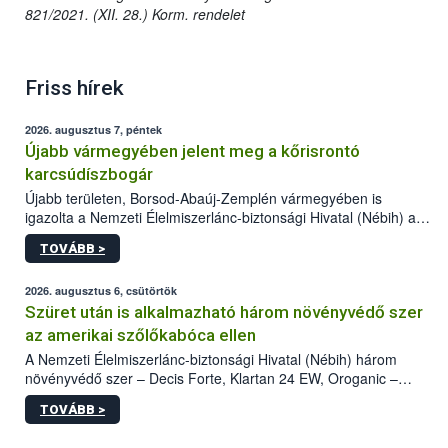
821/2021. (XII. 28.) Korm. rendelet
Friss hírek
2026. augusztus 7, péntek
Újabb vármegyében jelent meg a kőrisrontó
karcsúdíszbogár
Újabb területen, Borsod-Abaúj-Zemplén vármegyében is
igazolta a Nemzeti Élelmiszerlánc-biztonsági Hivatal (Nébih) a
kőrisrontó karcsúdíszbogár (Agrilus planipennis) jelenlétét. A
TOVÁBB >
kártevőt nem csak színcsapdában találták meg, de már fertőzött
fában is azonosították. A növényvédelmi szakemberek folytatják
az intenzív felderítést, emellett az intézkedéseket a szlovák
2026. augusztus 6, csütörtök
hatósággal is összehangolják a terjedés megállítása érdekében.
Szüret után is alkalmazható három növényvédő szer
az amerikai szőlőkabóca ellen
A Nemzeti Élelmiszerlánc-biztonsági Hivatal (Nébih) három
növényvédő szer – Decis Forte, Klartan 24 EW, Oroganic –
engedélyokiratát módosította, így azok a szüretet követően,
TOVÁBB >
egészen a vesszőérettség (BBCH 91) stádiumáig
felhasználhatóak a szőlőben. A kiterjesztések célja, hogy a korai