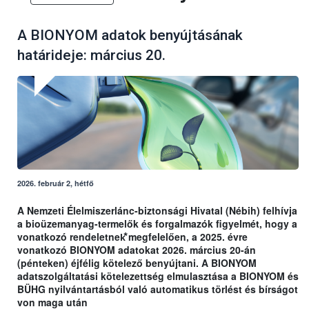
A BIONYOM adatok benyújtásának
határideje: március 20.
2026. február 2, hétfő
A Nemzeti Élelmiszerlánc-biztonsági Hivatal (Nébih) felhívja
a bioüzemanyag-termelők és forgalmazók figyelmét, hogy a
vonatkozó rendeletnek⃰ megfelelően, a 2025. évre
vonatkozó BIONYOM adatokat 2026. március 20-án
(pénteken) éjfélig kötelező benyújtani. A BIONYOM
adatszolgáltatási kötelezettség elmulasztása a BIONYOM és
BÜHG nyilvántartásból való automatikus törlést és bírságot
von maga után