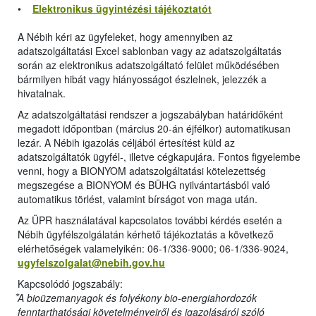
•
Elektronikus ügyintézési tájékoztatót
A Nébih kéri az ügyfeleket, hogy amennyiben az
adatszolgáltatási Excel sablonban vagy az adatszolgáltatás
során az elektronikus adatszolgáltató felület működésében
bármilyen hibát vagy hiányosságot észlelnek, jelezzék a
hivatalnak.
Az adatszolgáltatási rendszer a jogszabályban határidőként
megadott időpontban (március 20-án éjfélkor) automatikusan
lezár. A Nébih igazolás céljából értesítést küld az
adatszolgáltatók ügyfél-, illetve cégkapujára. Fontos figyelembe
venni, hogy a BIONYOM adatszolgáltatási kötelezettség
megszegése a BIONYOM és BÜHG nyilvántartásból való
automatikus törlést, valamint bírságot von maga után.
Az ÜPR használatával kapcsolatos további kérdés esetén a
Nébih ügyfélszolgálatán kérhető tájékoztatás a következő
elérhetőségek valamelyikén: 06-1/336-9000; 06-1/336-9024,
ugyfelszolgalat@nebih.gov.hu
Kapcsolódó jogszabály:
⃰A bioüzemanyagok és folyékony bio-energiahordozók
fenntarthatósági követelményeiről és igazolásáról szóló