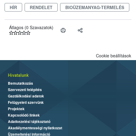
érésű szőlőkben is legyen lehetőség a károsító elleni további
HÍR
RENDELET
BIOÜZEMANYAG-TERMELÉS
védekezésre. Az Oroganic készítmény kis kiszerelésben kiskerti
felhasználók számára is elérhető és ökológiai termesztésben is
engedélyezett.
Átlagos (0 Szavazatok)
Cookie beállítások
Hivatalunk
Bemutatkozás
Szervezeti felépítés
Gazdálkodási adatok
Felügyeleti szervünk
Projektek
Kapcsolódó linkek
Adatkezelési tájékoztató
Akadálymentességi nyilatkozat
Üzemeltetési információ