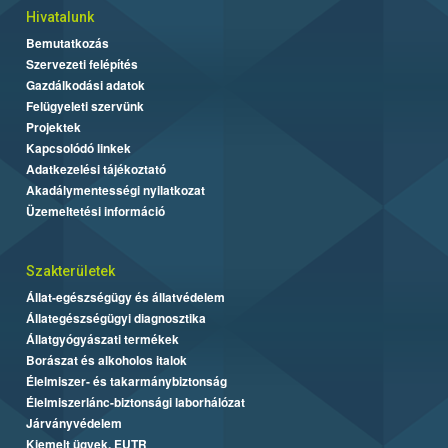
Hivatalunk
Bemutatkozás
Szervezeti felépítés
Gazdálkodási adatok
Felügyeleti szervünk
Projektek
Kapcsolódó linkek
Adatkezelési tájékoztató
Akadálymentességi nyilatkozat
Üzemeltetési információ
Szakterületek
Állat-egészségügy és állatvédelem
Állategészségügyi diagnosztika
Állatgyógyászati termékek
Borászat és alkoholos italok
Élelmiszer- és takarmánybiztonság
Élelmiszerlánc-biztonsági laborhálózat
Járványvédelem
Kiemelt ügyek, EUTR