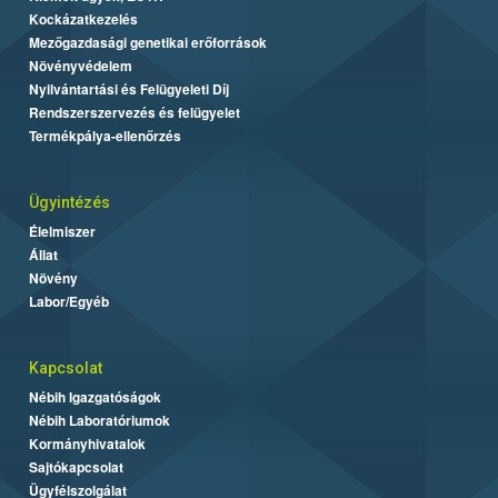
Kockázatkezelés
Mezőgazdasági genetikai erőforrások
Növényvédelem
Nyilvántartási és Felügyeleti Díj
Rendszerszervezés és felügyelet
Termékpálya-ellenőrzés
Ügyintézés
Élelmiszer
Állat
Növény
Labor/Egyéb
Kapcsolat
Nébih Igazgatóságok
Nébih Laboratóriumok
Kormányhivatalok
Sajtókapcsolat
Ügyfélszolgálat