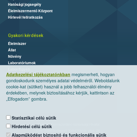
Hatósági jogsegély
Élelmiszermentő Központ
Hírlevél feliratkozás
Gyakori kérdések
Élelmiszer
Állat
Növény
Laboratóriumok
Labor/Egyéb
Adatkezelési tájékoztatónkban
megismerheti, hogyan
gondoskodunk személyes adatai védelméről. Weboldalunk
cookie-kat (sütiket) használ a jobb felhasználói élmény
érdekében, melynek biztosításához kérjük, kattintson az
„Elfogadom” gombra.
Statisztikai célú sütik
Nemzeti Élelmiszerlánc-biztonsági Hivatal
Hirdetési célú sütik
Cím: 1024 Budapest, Keleti Károly utca. 24.
Alapműködést biztosító és funkcionális sütik
Levelezési cím: 1525 Budapest. Pf. 30.