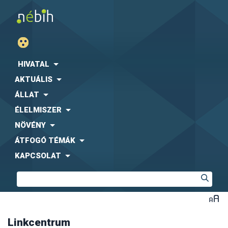
Agrárgazdasági Kutató Intézet (AKI)
Fogyasztóvédelmi Egyesületek Országos Szövetsége
(FEOSZ)
HIVATAL
Kaposvári Egyetem (KE)
AKTUÁLIS
Közbeszerzési Hatóság (KH)
Központi Statisztikai Hivatal (KSH)
-
együttműködési
ÁLLAT
megállapodás letölthető formában
ÉLELMISZER
Magyar Díszkertészek Szövetsége
Magyar Ebtartók Országos Egyesülete (MEBO)
NÖVÉNY
Magyar Máltai Szeretetszolgálat
ÁTFOGÓ TÉMÁK
Magyar Szója és Fehérjenövény Egyesület (MSZFE)
KAPCSOLAT
Magyar Utazási Irodák Szövetsége (MUISZ)
Magyarországi Étrend-kiegészítő Gyártók és
Forgalmazók Egyesülete (MÉKISZ)
Nemzeti Közszolgálati Egyetem (NKE)
Nemzeti Szakértői és Kutató Központ (NSZKK)
Országos Gyógyszerészeti és Élelmezés-egészségügyi
Intézet (OGYÉI)
Linkcentrum