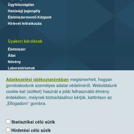
Ügyfélszolgálat
Hatósági jogsegély
Élelmiszermentő Központ
Hírlevél feliratkozás
Gyakori kérdések
Élelmiszer
Állat
Növény
Laboratóriumok
Labor/Egyéb
Adatkezelési tájékoztatónkban
megismerheti, hogyan
gondoskodunk személyes adatai védelméről. Weboldalunk
cookie-kat (sütiket) használ a jobb felhasználói élmény
érdekében, melynek biztosításához kérjük, kattintson az
„Elfogadom” gombra.
Statisztikai célú sütik
Nemzeti Élelmiszerlánc-biztonsági Hivatal
Hirdetési célú sütik