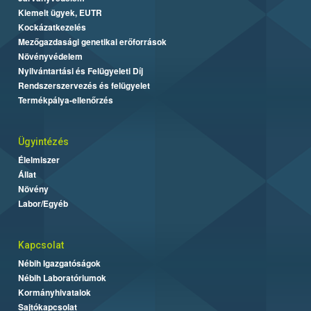
Kiemelt ügyek, EUTR
Kockázatkezelés
Mezőgazdasági genetikai erőforrások
Növényvédelem
Nyilvántartási és Felügyeleti Díj
Rendszerszervezés és felügyelet
Termékpálya-ellenőrzés
Ügyintézés
Élelmiszer
Állat
Növény
Labor/Egyéb
Kapcsolat
Nébih Igazgatóságok
Nébih Laboratóriumok
Kormányhivatalok
Sajtókapcsolat