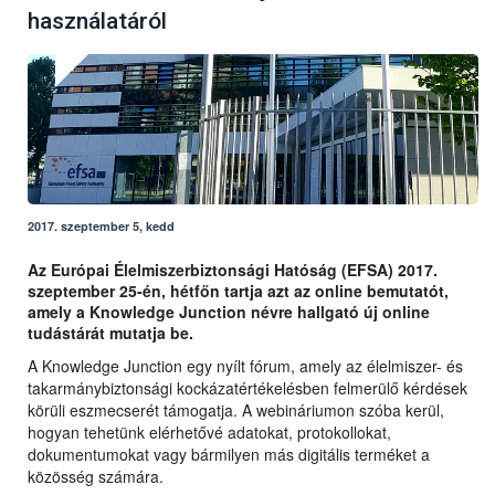
használatáról
2017. szeptember 5, kedd
Az Európai Élelmiszerbiztonsági Hatóság (EFSA) 2017.
szeptember 25-én, hétfőn tartja azt az online bemutatót,
amely a Knowledge Junction névre hallgató új online
tudástárát mutatja be.
A Knowledge Junction egy nyílt fórum, amely az élelmiszer- és
takarmánybiztonsági kockázatértékelésben felmerülő kérdések
körüli eszmecserét támogatja. A webináriumon szóba kerül,
hogyan tehetünk elérhetővé adatokat, protokollokat,
dokumentumokat vagy bármilyen más digitális terméket a
közösség számára.