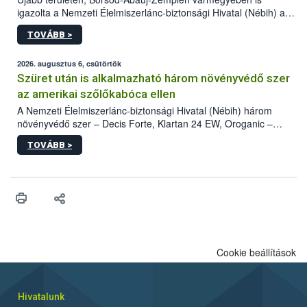
igazolta a Nemzeti Élelmiszerlánc-biztonsági Hivatal (Nébih) a
kőrisrontó karcsúdíszbogár (Agrilus planipennis) jelenlétét. A
TOVÁBB >
kártevőt nem csak színcsapdában találták meg, de már fertőzött
fában is azonosították. A növényvédelmi szakemberek folytatják
az intenzív felderítést, emellett az intézkedéseket a szlovák
2026. augusztus 6, csütörtök
hatósággal is összehangolják a terjedés megállítása érdekében.
Szüret után is alkalmazható három növényvédő szer
az amerikai szőlőkabóca ellen
A Nemzeti Élelmiszerlánc-biztonsági Hivatal (Nébih) három
növényvédő szer – Decis Forte, Klartan 24 EW, Oroganic –
engedélyokiratát módosította, így azok a szüretet követően,
TOVÁBB >
egészen a vesszőérettség (BBCH 91) stádiumáig
felhasználhatóak a szőlőben. A kiterjesztések célja, hogy a korai
érésű szőlőkben is legyen lehetőség a károsító elleni további
védekezésre. Az Oroganic készítmény kis kiszerelésben kiskerti
felhasználók számára is elérhető és ökológiai termesztésben is
engedélyezett.
Cookie beállítások
Hivatalunk