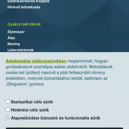
Élelmiszermentő Központ
Hírlevél feliratkozás
Gyakori kérdések
Élelmiszer
Állat
Növény
Laboratóriumok
Labor/Egyéb
Adatkezelési tájékoztatónkban
megismerheti, hogyan
gondoskodunk személyes adatai védelméről. Weboldalunk
cookie-kat (sütiket) használ a jobb felhasználói élmény
érdekében, melynek biztosításához kérjük, kattintson az
„Elfogadom” gombra.
Statisztikai célú sütik
Nemzeti Élelmiszerlánc-biztonsági Hivatal
Hirdetési célú sütik
Cím: 1024 Budapest, Keleti Károly utca. 24.
Alapműködést biztosító és funkcionális sütik
Levelezési cím: 1525 Budapest. Pf. 30.