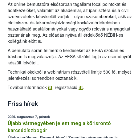
Az online bemutatóra elsősorban tagállami focal pointokat és
adatkezelőket, valamint az akadémiai, az ipari szféra és a civil
szervezetetek képviselőit várják – olyan szakembereket, akik az
élelmiszer- és takarmánybiztonsági kockázatértékelésben
használható adatállományokat vagy egyéb releváns anyagokat
osztanának meg. Az előadás nyitva áll érdeklődő NÉBIH-es
kollégáink előtt is.
A bemutató során felmerülő kérdéseket az EFSA szóban és
írásban is megválaszolja. Az EFSA közölni fogja az eseményről
készült felvételt.
Technikai okokból a webinárium részvételi limitje 500 fő, melyet
jelentkezési sorrendben osztanak ki.
További információk
itt
, regisztráció
itt
.
Friss hírek
2026. augusztus 7, péntek
Újabb vármegyében jelent meg a kőrisrontó
karcsúdíszbogár
Újabb területen, Borsod-Abaúj-Zemplén vármegyében is