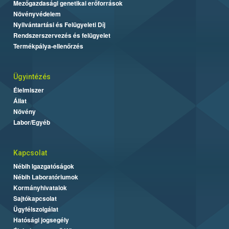
Mezőgazdasági genetikai erőforrások
Növényvédelem
Nyilvántartási és Felügyeleti Díj
Rendszerszervezés és felügyelet
Termékpálya-ellenőrzés
Ügyintézés
Élelmiszer
Állat
Növény
Labor/Egyéb
Kapcsolat
Nébih Igazgatóságok
Nébih Laboratóriumok
Kormányhivatalok
Sajtókapcsolat
Ügyfélszolgálat
Hatósági jogsegély