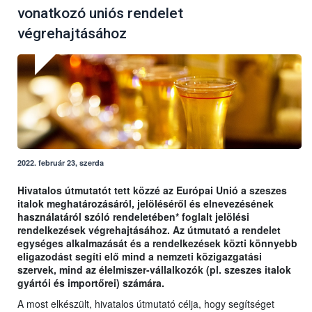
vonatkozó uniós rendelet
végrehajtásához
2022. február 23, szerda
Hivatalos útmutatót tett közzé az Európai Unió a szeszes
italok meghatározásáról, jelöléséről és elnevezésének
használatáról szóló rendeletében* foglalt jelölési
rendelkezések végrehajtásához. Az útmutató a rendelet
egységes alkalmazását és a rendelkezések közti könnyebb
eligazodást segíti elő mind a nemzeti közigazgatási
szervek, mind az élelmiszer-vállalkozók (pl. szeszes italok
gyártói és importőrei) számára.
A most elkészült, hivatalos útmutató célja, hogy segítséget