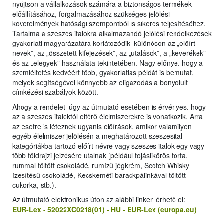
nyújtson a vállalkozások számára a biztonságos termékek
előállításához, forgalmazásához szükséges jelölési
követelmények hatósági szempontból is sikeres teljesítéséhez.
Tartalma a szeszes italokra alkalmazandó jelölési rendelkezések
gyakorlati magyarázatára korlátozódik, különösen az „előírt
nevek”, az „összetett kifejezések”, az „utalások”, a „keverékek”
és az „elegyek” használata tekintetében. Nagy előnye, hogy a
szemléltetés kedvéért több, gyakorlatias példát is bemutat,
melyek segítségével könnyebb az eligazodás a bonyolult
címkézési szabályok között.
Ahogy a rendelet, úgy az útmutató esetében is érvényes, hogy
az a szeszes italoktól eltérő élelmiszerekre is vonatkozik. Arra
az esetre is léteznek ugyanis előírások, amikor valamilyen
egyéb élelmiszer jelölésén a meghatározott szeszesital-
kategóriákba tartozó előírt névre vagy szeszes italok egy vagy
több földrajzi jelzésére utalnak (például tojáslikőrös torta,
rummal töltött csokoládé, rumízű jégkrém, Scotch Whisky
ízesítésű csokoládé, Kecskeméti barackpálinkával töltött
cukorka, stb.).
Az útmutató elektronikus úton az alábbi linken érhető el:
EUR-Lex - 52022XC0218(01) - HU - EUR-Lex (europa.eu)