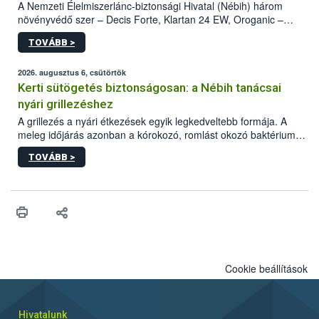
A Nemzeti Élelmiszerlánc-biztonsági Hivatal (Nébih) három
növényvédő szer – Decis Forte, Klartan 24 EW, Oroganic –
engedélyokiratát módosította, így azok a szüretet követően,
TOVÁBB >
egészen a vesszőérettség (BBCH 91) stádiumáig
felhasználhatóak a szőlőben. A kiterjesztések célja, hogy a korai
érésű szőlőkben is legyen lehetőség a károsító elleni további
2026. augusztus 6, csütörtök
védekezésre. Az Oroganic készítmény kis kiszerelésben kiskerti
Kerti sütögetés biztonságosan: a Nébih tanácsai
felhasználók számára is elérhető és ökológiai termesztésben is
nyári grillezéshez
engedélyezett.
A grillezés a nyári étkezések egyik legkedveltebb formája. A
meleg időjárás azonban a kórokozó, romlást okozó baktériumok
gyorsabb szaporodásának is kedvez. A szabadtéri sütögetés
TOVÁBB >
ezért nem csupán a megfelelő sütési technikáról szól: legalább
ilyen fontos az alapanyagok biztonságos kezelése, az alapvető
higiéniai szabályok betartása, a megfelelő hőkezelés, valamint a
maradékok szakszerű tárolása. A Nemzeti Élelmiszerlánc-
biztonsági Hivatal (Nébih) Oktatási Programja összegyűjtötte a
biztonságos grillezés legfontosabb tudnivalóit.
Cookie beállítások
Hivatalunk