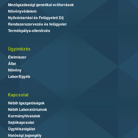
Mezőgazdasági genetikai erőforrások
Növényvédelem
Nyilvántartási és Felügyeleti Díj
Rendszerszervezés és felügyelet
Termékpálya-ellenőrzés
Ügyintézés
Élelmiszer
Állat
Növény
Labor/Egyéb
Kapcsolat
Nébih Igazgatóságok
Nébih Laboratóriumok
Kormányhivatalok
Sajtókapcsolat
Ügyfélszolgálat
Hatósági jogsegély