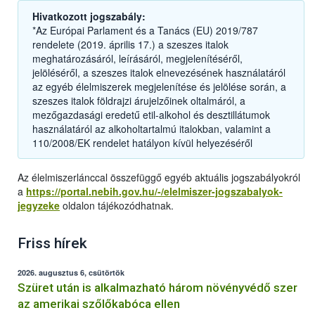
Hivatkozott jogszabály:
*Az Európai Parlament és a Tanács (EU) 2019/787
rendelete (2019. április 17.) a szeszes italok
meghatározásáról, leírásáról, megjelenítéséről,
jelöléséről, a szeszes italok elnevezésének használatáról
az egyéb élelmiszerek megjelenítése és jelölése során, a
szeszes italok földrajzi árujelzőinek oltalmáról, a
mezőgazdasági eredetű etil-alkohol és desztillátumok
használatáról az alkoholtartalmú italokban, valamint a
110/2008/EK rendelet hatályon kívül helyezéséről
Az élelmiszerlánccal összefüggő egyéb aktuális jogszabályokról
a
https://portal.nebih.gov.hu/-/elelmiszer-jogszabalyok-
jegyzeke
oldalon tájékozódhatnak.
Friss hírek
2026. augusztus 6, csütörtök
Szüret után is alkalmazható három növényvédő szer
az amerikai szőlőkabóca ellen