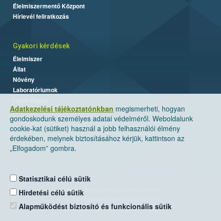
Élelmiszermentő Központ
Hírlevél feliratkozás
Gyakori kérdések
Élelmiszer
Állat
Növény
Laboratóriumok
Labor/Egyéb
Adatkezelési tájékoztatónkban
megismerheti, hogyan
gondoskodunk személyes adatai védelméről. Weboldalunk
cookie-kat (sütiket) használ a jobb felhasználói élmény
érdekében, melynek biztosításához kérjük, kattintson az
„Elfogadom” gombra.
Statisztikai célú sütik
Nemzeti Élelmiszerlánc-biztonsági Hivatal
Hirdetési célú sütik
Cím: 1024 Budapest, Keleti Károly utca. 24.
Alapműködést biztosító és funkcionális sütik
Levelezési cím: 1525 Budapest. Pf. 30.