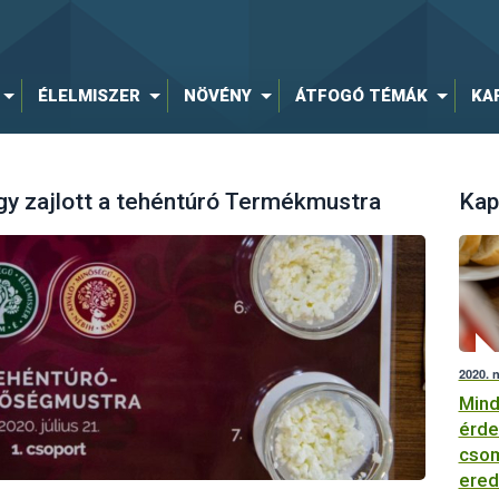
ÉLELMISZER
NÖVÉNY
ÁTFOGÓ TÉMÁK
KA
így zajlott a tehéntúró Termékmustra
Kap
2020. 
Mind
érde
csom
ere