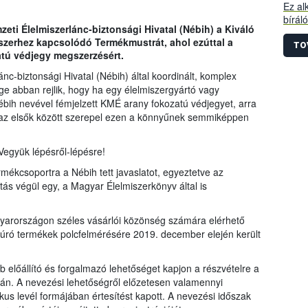
Ez al
bírál
ti Élelmiszerlánc-biztonsági Hivatal (Nébih) a Kiváló
azok 
zerhez kapcsolódó Termékmustrát, ahol ezúttal a
kitöl
TO
atú védjegy megszerzésért.
nem 
eredm
c-biztonsági Hivatal (Nébih) által koordinált, komplex
haszn
ge abban rejlik, hogy ha egy élelmiszergyártó vagy
csak 
ébih nevével fémjelzett KMÉ arany fokozatú védjegyet, arra
haszn
 az elsők között szerepel ezen a könnyűnek semmiképpen
együk lépésről-lépésre!
ermékcsoportra a Nébih tett javaslatot, egyeztetve az
ztás végül egy, a Magyar Élelmiszerkönyv által is
gyarországon széles vásárlói közönség számára elérhető
ntúró termékek polcfelmérésére 2019. december elején került
 előállító és forgalmazó lehetőséget kapjon a részvételre a
apján. A nevezési lehetőségről előzetesen valamennyi
ikus levél formájában értesítést kapott. A nevezési időszak