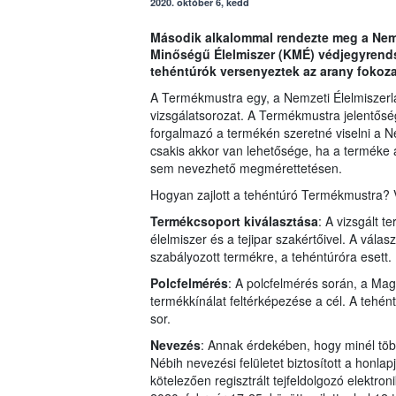
2020. október 6, kedd
Második alkalommal rendezte meg a Nemze
Minőségű Élelmiszer (KMÉ) védjegyrends
tehéntúrók versenyeztek az arany fokoz
A Termékmustra egy, a Nemzeti Élelmiszerlán
vizsgálatsorozat. A Termékmustra jelentősé
forgalmazó a termékén szeretné viselni a N
csakis akkor van lehetősége, ha a terméke
sem nevezhető megmérettetésen.
Hogyan zajlott a tehéntúró Termékmustra? V
Termékcsoport kiválasztása
: A vizsgált t
élelmiszer és a tejipar szakértőivel. A válas
szabályozott termékre, a tehéntúróra esett.
Polcfelmérés
: A polcfelmérés során, a Ma
termékkínálat feltérképezése a cél. A tehé
sor.
Nevezés
: Annak érdekében, hogy minél több
Nébih nevezési felületet biztosított a honl
kötelezően regisztrált tejfeldolgozó elektron