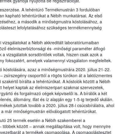
termék gyártója nyújtotta be regisztrációját.
 beszerzése. A tehéntúró Termékmustrán 3 fordulóban
an kapható tehéntúrókat a Nébih munkatársai. Az első
égzéséhez, a második a minőségmustra kóstolásához, a
olásteszt lefolytatásához szükséges termékmennyiség
i vizsgálatokat a Nébih akkreditált laboratóriumaiban
böző élelmiszerbiztonsági és -minőségi paraméter átfogó
 a vizsgálatok sorsdöntőek voltak, hiszen csak azok a
ny fokozatért, amelyek valamennyi vizsgálaton megfeleltek.
ó kóstolására, azaz a minőségmustrára 2020. július 21-22.
n – zsírszegény csoporttól a rögös túrókon át a laktózmentes
 szakértő bírálta a tehéntúrókat. A kóstolók között a Nébih
 helyet kaptak az élelmiszeripari szakmai szervezetek,
gyártó és forgalmazó cégek képviselői is. A bírálók a két
enés, állomány, illat és íz alapján egy 1-5-ig terjedő skálán.
mékek jutottak tovább a 2020. július 28-i csúcsbírálatra, ahol
te a már minőségmustrán előválogatott tehéntúrókat.
bjutó 25 termék esetén a Nébih szakemberei a
 – többek között – annak megállapítása volt, hogy mennyire
környezetbarát a termékek csomagolása. A csomagolástesztet