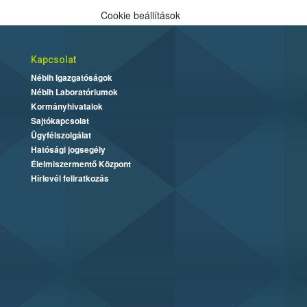
Cookie beállítások
Kapcsolat
Nébih Igazgatóságok
Nébih Laboratóriumok
Kormányhivatalok
Sajtókapcsolat
Ügyfélszolgálat
Hatósági jogsegély
Élelmiszermentő Központ
Hírlevél feliratkozás