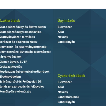
Szakterületek
Ügyintézés
Állat-egészségügy és állatvédelem
Élelmiszer
Állategészségügyi diagnosztika
Állat
Állatgyógyászati termékek
Növény
Borászat és alkoholos italok
Labor/Egyéb
Élelmiszer- és takarmánybiztonság
Élelmiszerlánc-biztonsági laborhálózat
Járványvédelem
Kiemelt ügyek, EUTR
Kockázatkezelés
Mezőgazdasági genetikai erőforrások
Gyakori kérdések
Növényvédelem
Nyilvántartási és Felügyeleti Díj
Élelmiszer
Rendszerszervezés és felügyelet
Állat
Termékpálya-ellenőrzés
Növény
Laboratóriumok
Labor/Egyéb