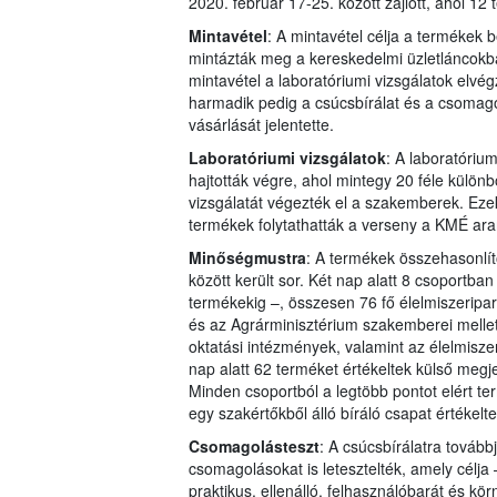
2020. február 17-25. között zajlott, ahol 12 
Mintavétel
: A mintavétel célja a termékek
mintázták meg a kereskedelmi üzletláncokb
mintavétel a laboratóriumi vizsgálatok elv
harmadik pedig a csúcsbírálat és a csomag
vásárlását jelentette.
Laboratóriumi vizsgálatok
: A laboratórium
hajtották végre, ahol mintegy 20 féle külön
vizsgálatát végezték el a szakemberek. Ezek
termékek folytathatták a verseny a KMÉ ara
Minőségmustra
: A termékek összehasonlít
között került sor. Két nap alatt 8 csoportba
termékekig –, összesen 76 fő élelmiszeripari
és az Agrárminisztérium szakemberei mellett
oktatási intézmények, valamint az élelmiszer
nap alatt 62 terméket értékeltek külső megjel
Minden csoportból a legtöbb pontot elért ter
egy szakértőkből álló bíráló csapat értékel
Csomagolásteszt
: A csúcsbírálatra továb
csomagolásokat is letesztelték, amely célja
praktikus, ellenálló, felhasználóbarát és 