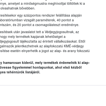
nye, amelyet a minőségmustra meghívottjai töltöttek ki a
 olvashatnak bővebben.
sítésekor egy százpontos rendszer felállítása alapján
laboratóriumban vizsgált paraméterek, 40 pontot a
ontszám, és 20 pontot a csomagolásteszt eredménye.
esítések után javaslatot tett a Védjegyjogosultnak, az
 hogy mely termékek kapjanak lehetőséget a
gyjogosult tájékoztatta az érintett vállalkozásokat. Ettől
orgalmazók jelentkezhetnek az alapfokozatú KMÉ-védjegy
esítése esetén elnyerhetik a jogot az alap- és arany fokozatú
 így hamarosan kiderül, mely termékek érdemelték ki alap-
kövesse figyelemmel honlapunkat, ahol első kézből
es tehéntúrók listájáról.