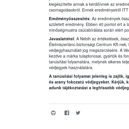
kiegészítette annak a kérdőívnek az eredmé
csomagolásokról. Ennek eredményeiről ITT
Eredményösszesítés
: Az eredmények össze
született eredmény. Ebben 40 pontot ért a 
minőségmustra csúcsbírálata során elért p
Javaslattétel
: A Nébih az értékelések, össz
Élelmiszerlánc-biztonsági Centrum Kft-nek,
védjegyhasználati jog megszerzésére. A Védje
kezdve a márka tulajdonosai, gyártók és f
tanúsítási folyamatára, melynek sikeres telj
védjegyek használatára.
A tanúsítási folyamat jelenleg is zajlik,
és arany fokozatú védjegyeket. Kérjük, 
adunk tájékoztatást a legfrissebb védjegy