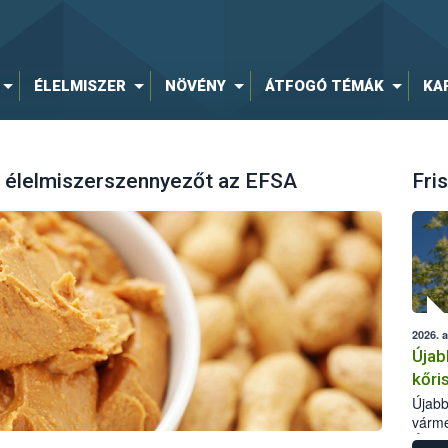
ÉLELMISZER
NÖVÉNY
ÁTFOGÓ TÉMÁK
KA
 élelmiszerszennyezőt az EFSA
Fris
2026. 
Újab
kőri
Újabb
várme
Élelm