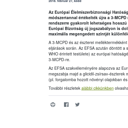
2018. február 27, kedd
Az Európai Élelmiszerbiztonsági Hatóság
módszertannal értékelték újra a 3-MCPD 
rendszerre gyakorolt lehetséges hosszú
Európai Bizottság új jogszabályon is dol
maximális megengedett szintjét különfél
A 3-MCPD és az észterei melléktermékként k
eljárások során. Az EFSA azután döntött a
WHO érintett testülete) az európai hatóságétó
3-MCPD-re.
Az EFSA szakvéleményére alapozva az Európa
megszabja majd a glicidil-zsírsav-észterek 
(pl. forgalomba hozott növényi olajokban é
További részletek
alábbi cikkünkben
olvasha