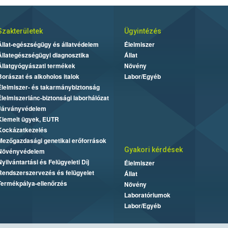
Szakterületek
Ügyintézés
Állat-egészségügy és állatvédelem
Élelmiszer
Állategészségügyi diagnosztika
Állat
Állatgyógyászati termékek
Növény
Borászat és alkoholos italok
Labor/Egyéb
Élelmiszer- és takarmánybiztonság
Élelmiszerlánc-biztonsági laborhálózat
Járványvédelem
Kiemelt ügyek, EUTR
Kockázatkezelés
Mezőgazdasági genetikai erőforrások
Gyakori kérdések
Növényvédelem
Nyilvántartási és Felügyeleti Díj
Élelmiszer
Rendszerszervezés és felügyelet
Állat
Termékpálya-ellenőrzés
Növény
Laboratóriumok
Labor/Egyéb