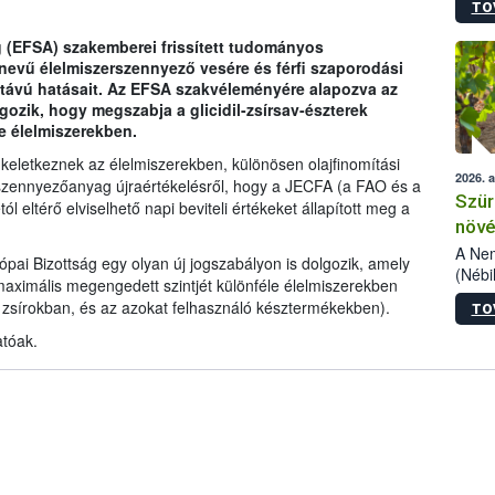
TO
kőris
jelen
 (EFSA) szakemberei frissített tudományos
talál
nevű élelmiszerszennyező vesére és férfi szaporodási
azono
 távú hatásait. Az EFSA szakvéleményére alapozva az
folyta
gozik, hogy megszabja a glicidil-zsírsav-észterek
intéz
e élelmiszerekben.
össze
érdek
eletkeznek az élelmiszerekben, különösen olajfinomítási
2026. 
 szennyezőanyag újraértékelésről, hogy a JECFA (a FAO és a
Szür
l eltérő elviselhető napi beviteli értékeket állapított meg a
növé
szől
A Nem
i Bizottság egy olyan új jogszabályon is dolgozik, amely
(Nébi
maximális megengedett szintjét különféle élelmiszerekben
Klart
s zsírokban, és az azokat felhasználó késztermékekben).
TO
módos
egész
tóak.
felha
célja
lehet
Az Or
felha
terme