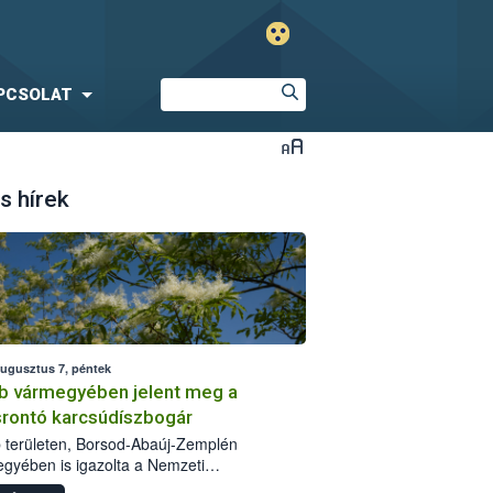
PCSOLAT
s hírek
augusztus 7, péntek
b vármegyében jelent meg a
srontó karcsúdíszbogár
 területen, Borsod-Abaúj-Zemplén
gyében is igazolta a Nemzeti
iszerlánc-biztonsági Hivatal (Nébih) a