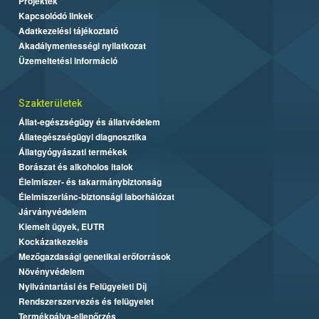
Projektek
Kapcsolódó linkek
Adatkezelési tájékoztató
Akadálymentességi nyilatkozat
Üzemeltetési információ
Szakterületek
Állat-egészségügy és állatvédelem
Állategészségügyi diagnosztika
Állatgyógyászati termékek
Borászat és alkoholos italok
Élelmiszer- és takarmánybiztonság
Élelmiszerlánc-biztonsági laborhálózat
Járványvédelem
Kiemelt ügyek, EUTR
Kockázatkezelés
Mezőgazdasági genetikai erőforrások
Növényvédelem
Nyilvántartási és Felügyeleti Díj
Rendszerszervezés és felügyelet
Termékpálya-ellenőrzés