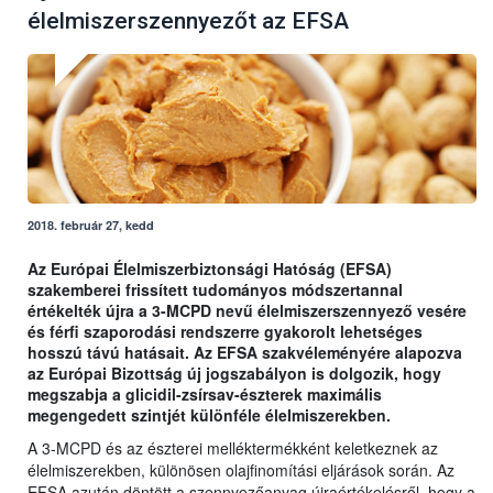
élelmiszerszennyezőt az EFSA
2018. február 27, kedd
Az Európai Élelmiszerbiztonsági Hatóság (EFSA)
szakemberei frissített tudományos módszertannal
értékelték újra a 3-MCPD nevű élelmiszerszennyező vesére
és férfi szaporodási rendszerre gyakorolt lehetséges
hosszú távú hatásait. Az EFSA szakvéleményére alapozva
az Európai Bizottság új jogszabályon is dolgozik, hogy
megszabja a glicidil-zsírsav-észterek maximális
megengedett szintjét különféle élelmiszerekben.
A 3-MCPD és az észterei melléktermékként keletkeznek az
élelmiszerekben, különösen olajfinomítási eljárások során. Az
EFSA azután döntött a szennyezőanyag újraértékelésről, hogy a