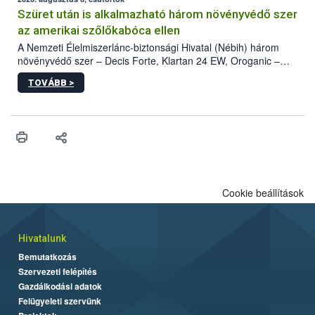
az intenzív felderítést, emellett az intézkedéseket a szlovák
hatósággal is összehangolják a terjedés megállítása érdekében.
Szüret után is alkalmazható három növényvédő szer
az amerikai szőlőkabóca ellen
A Nemzeti Élelmiszerlánc-biztonsági Hivatal (Nébih) három
növényvédő szer – Decis Forte, Klartan 24 EW, Oroganic –
engedélyokiratát módosította, így azok a szüretet követően,
TOVÁBB >
egészen a vesszőérettség (BBCH 91) stádiumáig
felhasználhatóak a szőlőben. A kiterjesztések célja, hogy a korai
érésű szőlőkben is legyen lehetőség a károsító elleni további
védekezésre. Az Oroganic készítmény kis kiszerelésben kiskerti
felhasználók számára is elérhető és ökológiai termesztésben is
engedélyezett.
Cookie beállítások
Hivatalunk
Bemutatkozás
Szervezeti felépítés
Gazdálkodási adatok
Felügyeleti szervünk