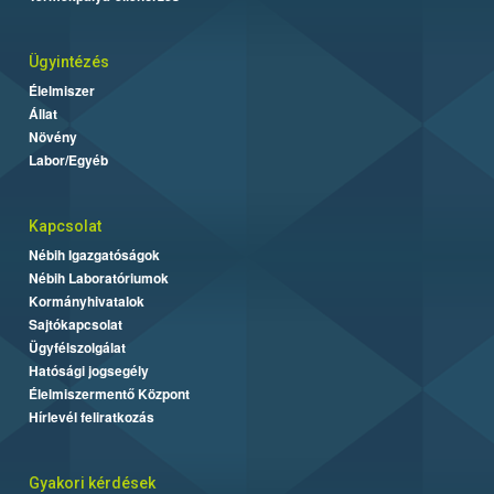
Ügyintézés
Élelmiszer
Állat
Növény
Labor/Egyéb
Kapcsolat
Nébih Igazgatóságok
Nébih Laboratóriumok
Kormányhivatalok
Sajtókapcsolat
Ügyfélszolgálat
Hatósági jogsegély
Élelmiszermentő Központ
Hírlevél feliratkozás
Gyakori kérdések