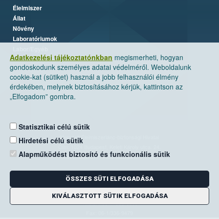
Élelmiszer
Állat
Növény
Laboratóriumok
Labor/Egyéb
Adatkezelési tájékoztatónkban
megismerheti, hogyan
gondoskodunk személyes adatai védelméről. Weboldalunk
cookie-kat (sütiket) használ a jobb felhasználói élmény
érdekében, melynek biztosításához kérjük, kattintson az
„Elfogadom” gombra.
Statisztikai célú sütik
Nemzeti Élelmiszerlánc-biztonsági Hivatal
Hirdetési célú sütik
Cím: 1024 Budapest, Keleti Károly utca. 24.
Alapműködést biztosító és funkcionális sütik
Levelezési cím: 1525 Budapest. Pf. 30.
ÖSSZES SÜTI ELFOGADÁSA
E-mail:
ugyfelszolgalat@nebih.gov.hu
Zöld szám: 06-80/263-244
KIVÁLASZTOTT SÜTIK ELFOGADÁSA
Telefon: 06-1/ 336-9000
Fax: 06-1/336-9479