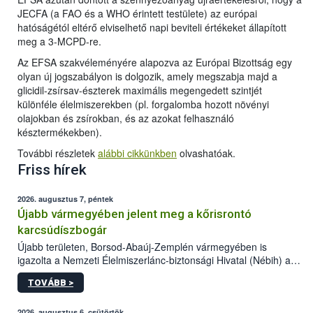
JECFA (a FAO és a WHO érintett testülete) az európai
hatóságétól eltérő elviselhető napi beviteli értékeket állapított
meg a 3-MCPD-re.
Az EFSA szakvéleményére alapozva az Európai Bizottság egy
olyan új jogszabályon is dolgozik, amely megszabja majd a
glicidil-zsírsav-észterek maximális megengedett szintjét
különféle élelmiszerekben (pl. forgalomba hozott növényi
olajokban és zsírokban, és az azokat felhasználó
késztermékekben).
További részletek
alábbi cikkünkben
olvashatóak.
Friss hírek
2026. augusztus 7, péntek
Újabb vármegyében jelent meg a kőrisrontó
karcsúdíszbogár
Újabb területen, Borsod-Abaúj-Zemplén vármegyében is
igazolta a Nemzeti Élelmiszerlánc-biztonsági Hivatal (Nébih) a
kőrisrontó karcsúdíszbogár (Agrilus planipennis) jelenlétét. A
TOVÁBB >
kártevőt nem csak színcsapdában találták meg, de már fertőzött
fában is azonosították. A növényvédelmi szakemberek folytatják
2026. augusztus 6, csütörtök