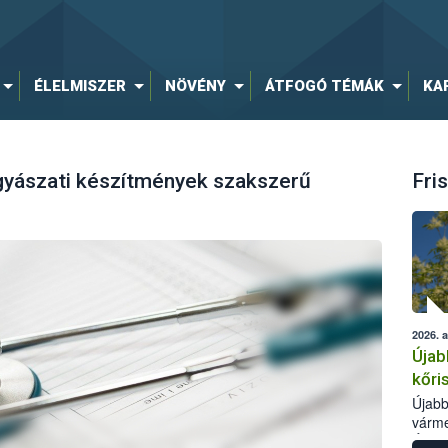
ÉLELMISZER
NÖVÉNY
ÁTFOGÓ TÉMÁK
KA
ógyászati készítmények szakszerű
Fris
2026. 
Újab
kőri
Újabb
várme
Élelm