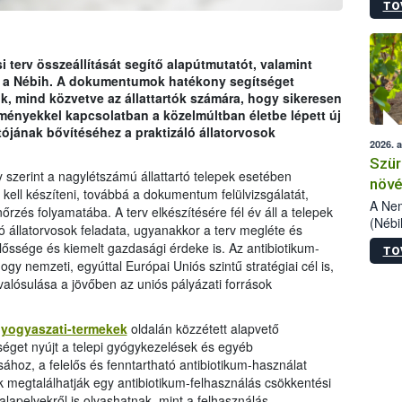
TO
kőris
jelen
talál
azono
 terv összeállítását segítő alapútmutatót, valamint
folyta
n a Nébih. A dokumentumok hatékony segítséget
intéz
k, mind közvetve az állattartók számára, hogy sikeresen
össze
tményekkel kapcsolatban a közelmúltban életbe lépett új
érdek
tójának bővítéséhez a praktizáló állatorvosok
2026. 
Szür
ly szerint a nagylétszámú állattartó telepek esetében
növé
 kell készíteni, továbbá a dokumentum felülvizsgálatát,
szől
A Nem
nőrzés folyamatába. A terv elkészítésére fél év áll a telepek
(Nébi
tó állatorvosok feladata, ugyanakkor a terv megléte és
Klart
lőssége és kiemelt gazdasági érdeke is. Az antibiotikum-
TO
módos
gy nemzeti, egyúttal Európai Uniós szintű stratégiai cél is,
egész
lósulása a jövőben az uniós pályázati források
felha
célja
lehet
tgyogyaszati-termekek
oldalán közzétett alapvető
Az Or
séget nyújt a telepi gyógykezelések és egyéb
felha
hoz, a felelős és fenntartható antibiotikum-használat
terme
 megtalálhatják egy antibiotikum-felhasználás csökkentési
 alapelvekről is olvashatnak, mint a felhasználás