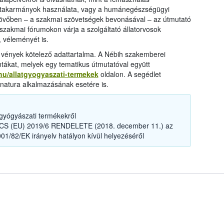
s takarmányok használata, vagy a humánegészségügyi
jövőben – a szakmai szövetségek bevonásával – az útmutató
t szakmai fórumokon várja a szolgáltató állatorvosok
, véleményét is.
i vények kötelező adattartalma. A Nébih szakemberei
intákat, melyek egy tematikus útmutatóval együtt
.hu/allatgyogyaszati-termekek
oldalon. A segédlet
ignatura alkalmazásának esetére is.
tgyógyászati termékekről
 (EU) 2019/6 RENDELETE (2018. december 11.) az
01/82/EK irányelv hatályon kívül helyezéséről