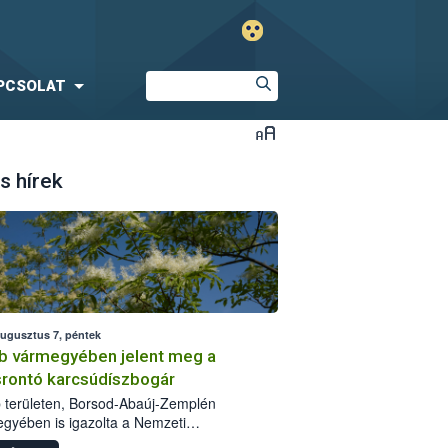
PCSOLAT
s hírek
augusztus 7, péntek
b vármegyében jelent meg a
srontó karcsúdíszbogár
 területen, Borsod-Abaúj-Zemplén
gyében is igazolta a Nemzeti
iszerlánc-biztonsági Hivatal (Nébih) a