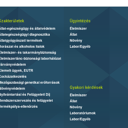
Szakterületek
Ügyintézés
Állat-egészségügy és állatvédelem
Élelmiszer
Állategészségügyi diagnosztika
Állat
Állatgyógyászati termékek
Növény
Borászat és alkoholos italok
Labor/Egyéb
Élelmiszer- és takarmánybiztonság
Élelmiszerlánc-biztonsági laborhálózat
Járványvédelem
Kiemelt ügyek, EUTR
Kockázatkezelés
Mezőgazdasági genetikai erőforrások
Gyakori kérdések
Növényvédelem
Nyilvántartási és Felügyeleti Díj
Élelmiszer
Rendszerszervezés és felügyelet
Állat
Termékpálya-ellenőrzés
Növény
Laboratóriumok
Labor/Egyéb