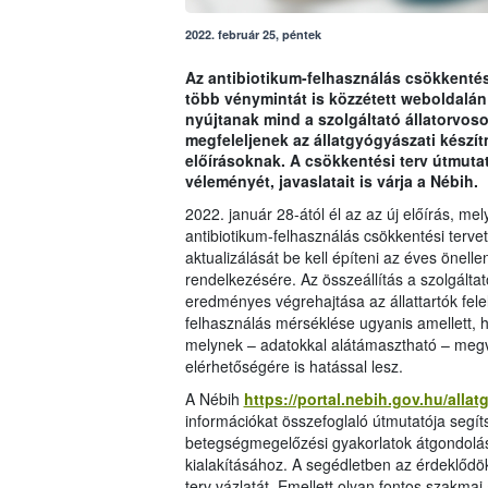
2022. február 25, péntek
Az antibiotikum-felhasználás csökkentési
több vénymintát is közzétett weboldalá
nyújtanak mind a szolgáltató állatorvoso
megfeleljenek az állatgyógyászati készí
előírásoknak. A csökkentési terv útmuta
véleményét, javaslatait is várja a Nébih.
2022. január 28-ától él az az új előírás, me
antibiotikum-felhasználás csökkentési tervet
aktualizálását be kell építeni az éves önelle
rendelkezésére. Az összeállítás a szolgálta
eredményes végrehajtása az állattartók fele
felhasználás mérséklése ugyanis amellett, ho
melynek – adatokkal alátámasztható – megva
elérhetőségére is hatással lesz.
A Nébih
https://portal.nebih.gov.hu/alla
információkat összefoglaló útmutatója segít
betegségmegelőzési gyakorlatok átgondolásá
kialakításához. A segédletben az érdeklődök
terv vázlatát. Emellett olyan fontos szakmai