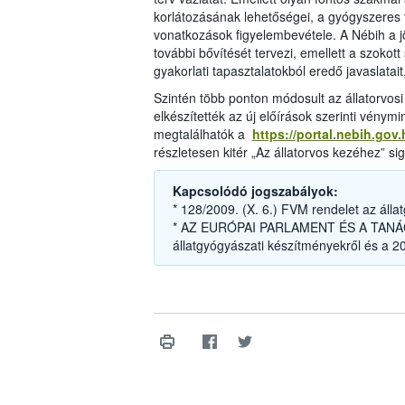
korlátozásának lehetőségei, a gyógyszere
vonatkozások figyelembevétele. A Nébih a 
további bővítését tervezi, emellett a szokot
gyakorlati tapasztalatokból eredő javaslatait
Szintén több ponton módosult az állatorvos
elkészítették az új előírások szerinti vénym
megtalálhatók a
https://portal.nebih.gov
részletesen kitér „Az állatorvos kezéhez” s
Kapcsolódó jogszabályok:
* 128/2009. (X. 6.) FVM rendelet az álla
* AZ EURÓPAI PARLAMENT ÉS A TANÁCS
állatgyógyászati készítményekről és a 20