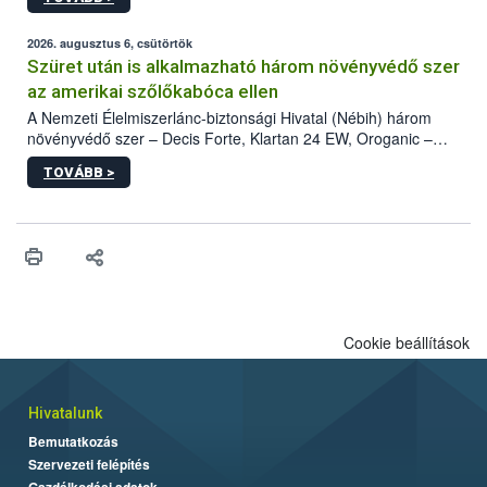
kártevőt nem csak színcsapdában találták meg, de már fertőzött
fában is azonosították. A növényvédelmi szakemberek folytatják
az intenzív felderítést, emellett az intézkedéseket a szlovák
2026. augusztus 6, csütörtök
hatósággal is összehangolják a terjedés megállítása érdekében.
Szüret után is alkalmazható három növényvédő szer
az amerikai szőlőkabóca ellen
A Nemzeti Élelmiszerlánc-biztonsági Hivatal (Nébih) három
növényvédő szer – Decis Forte, Klartan 24 EW, Oroganic –
engedélyokiratát módosította, így azok a szüretet követően,
TOVÁBB >
egészen a vesszőérettség (BBCH 91) stádiumáig
felhasználhatóak a szőlőben. A kiterjesztések célja, hogy a korai
érésű szőlőkben is legyen lehetőség a károsító elleni további
védekezésre. Az Oroganic készítmény kis kiszerelésben kiskerti
felhasználók számára is elérhető és ökológiai termesztésben is
engedélyezett.
Cookie beállítások
Hivatalunk
Bemutatkozás
Szervezeti felépítés
Gazdálkodási adatok