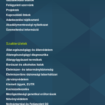
Felügyeleti szervünk
Projektek
Kapcsolódó linkek
Adatkezelési tájékoztató
Akadálymentességi nyilatkozat
Üzemeltetési információ
Szakterületek
Állat-egészségügy és állatvédelem
Állategészségügyi diagnosztika
Állatgyógyászati termékek
Borászat és alkoholos italok
Élelmiszer- és takarmánybiztonság
Élelmiszerlánc-biztonsági laborhálózat
Járványvédelem
Kiemelt ügyek, EUTR
Kockázatkezelés
Mezőgazdasági genetikai erőforrások
Növényvédelem
Nyilvántartási és Felügyeleti Díj