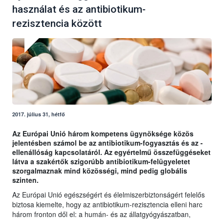
használat és az antibiotikum-
rezisztencia között
2017. július 31, hétfő
Az Európai Unió három kompetens ügynöksége közös
jelentésben számol be az antibiotikum-fogyasztás és az -
ellenállóság kapcsolatáról. Az egyértelmű összefüggéseket
látva a szakértők szigorúbb antibiotikum-felügyeletet
szorgalmaznak mind közösségi, mind pedig globális
szinten.
Az Európai Unió egészségért és élelmiszerbiztonságért felelős
biztosa kiemelte, hogy az antibiotikum-rezisztencia elleni harc
három fronton dől el: a humán- és az állatgyógyászatban,