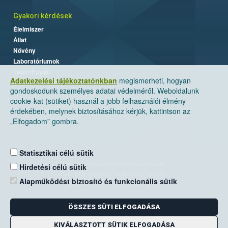
Gyakori kérdések
Élelmiszer
Állat
Növény
Laboratóriumok
Labor/Egyéb
Adatkezelési tájékoztatónkban
megismerheti, hogyan
gondoskodunk személyes adatai védelméről. Weboldalunk
cookie-kat (sütiket) használ a jobb felhasználói élmény
érdekében, melynek biztosításához kérjük, kattintson az
„Elfogadom” gombra.
Statisztikai célú sütik
Nemzeti Élelmiszerlánc-biztonsági Hivatal
Hirdetési célú sütik
Cím: 1024 Budapest, Keleti Károly utca. 24.
Alapműködést biztosító és funkcionális sütik
Levelezési cím: 1525 Budapest. Pf. 30.
ÖSSZES SÜTI ELFOGADÁSA
E-mail:
ugyfelszolgalat@nebih.gov.hu
Zöld szám: 06-80/263-244
KIVÁLASZTOTT SÜTIK ELFOGADÁSA