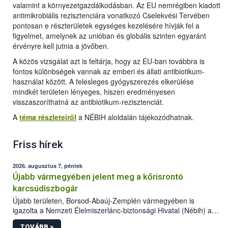
valamint a környezetgazdálkodásban. Az EU nemrégiben kiadott
antimikrobiális rezisztenciára vonatkozó Cselekvési Tervében
pontosan e részterületek egységes kezelésére hívják fel a
figyelmet, amelynek az unióban és globális szinten egyaránt
érvényre kell jutnia a jövőben.
A közös vizsgálat azt is feltárja, hogy az EU-ban továbbra is
fontos különbségek vannak az emberi és állati antibiotikum-
használat között. A felesleges gyógyszerezés elkerülése
mindkét területen lényeges, hiszen eredményesen
visszaszoríthatná az antibiotikum-rezisztenciát.
A
téma részleteiről
a NÉBIH aloldalán tájékozódhatnak.
Friss hírek
2026. augusztus 7, péntek
Újabb vármegyében jelent meg a kőrisrontó
karcsúdíszbogár
Újabb területen, Borsod-Abaúj-Zemplén vármegyében is
igazolta a Nemzeti Élelmiszerlánc-biztonsági Hivatal (Nébih) a
kőrisrontó karcsúdíszbogár (Agrilus planipennis) jelenlétét. A
TOVÁBB >