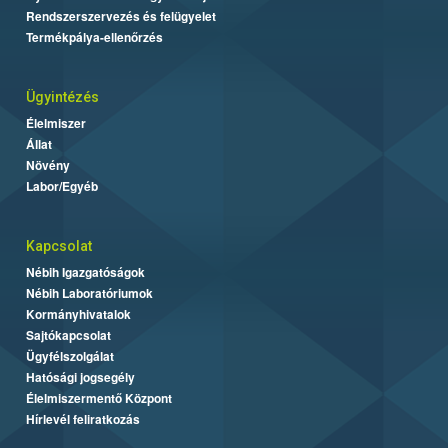
Rendszerszervezés és felügyelet
Termékpálya-ellenőrzés
Ügyintézés
Élelmiszer
Állat
Növény
Labor/Egyéb
Kapcsolat
Nébih Igazgatóságok
Nébih Laboratóriumok
Kormányhivatalok
Sajtókapcsolat
Ügyfélszolgálat
Hatósági jogsegély
Élelmiszermentő Központ
Hírlevél feliratkozás