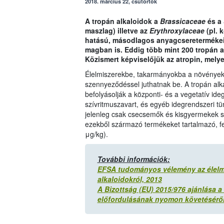
2018. március 22, csütörtök
A tropán alkaloidok a
Brassicaceae
és a
maszlag) illetve az
Erythroxylaceae
(pl. 
hatású, másodlagos anyagcseretermékei
magban is. Eddig több mint 200 tropán 
Közismert képviselőjük az atropin, melye
Élelmiszerekbe, takarmányokba a növények
szennyeződéssel juthatnak be. A tropán al
befolyásolják a központi- és a vegetatív id
szívritmuszavart, és egyéb idegrendszeri t
jelenleg csak csecsemők és kisgyermekek szá
ezekből származó termékeket tartalmazó, fe
μg/kg).
További információk:
EFSA tudományos vélemény az élelm
alkaloidokról, 2013
A Bizottság (EU) 2015/976 ajánlása a
előfordulásának nyomon követésérő