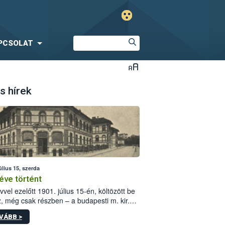
PCSOLAT
s hírek
úlius 15, szerda
éve történt
vvel ezelőtt 1901. július 15-én, költözött be
z, még csak részben – a budapesti m. kir.
i vetőmagvizsgáló állomás a Kis Rókus utca
VÁBB >
ám alatti, Czigler Győző által tervezett új