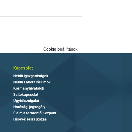
Cookie beállítások
Kapcsolat
Nébih Igazgatóságok
Nébih Laboratóriumok
Kormányhivatalok
Sajtókapcsolat
Ügyfélszolgálat
Hatósági jogsegély
Élelmiszermentő Központ
Hírlevél feliratkozás