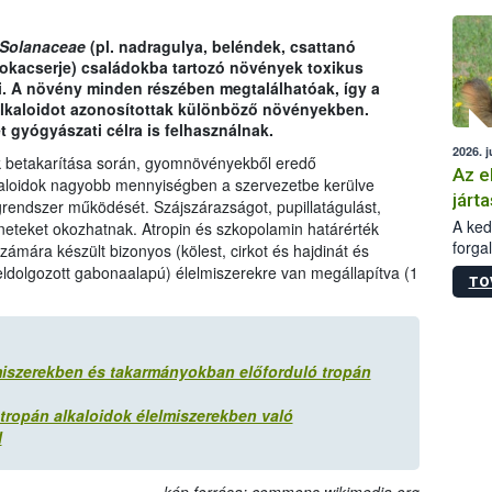
épüle
Solanaceae
(pl. nadragulya, beléndek, csattanó
kokacserje) családokba tartozó növények toxikus
. A növény minden részében megtalálhatóak, így a
alkaloidot azonosítottak különböző növényekben.
t gyógyászati célra is felhasználnak.
2026. j
 betakarítása során, gyomnövényekből eredő
Az e
kaloidok nagyobb mennyiségben a szervezetbe kerülve
járta
egrendszer működését. Szájszárazságot, pupillatágulást,
A kedv
üneteket okozhatnak. Atropin és szkopolamin határérték
forga
mára készült bizonyos (kölest, cirkot és hajdinát és
Korm.
ldolgozott gabonaalapú) élelmiszerekre van megállapítva (1
TO
sérül
felme
veszé
Ezen 
iszerekben és takarmányokban előforduló tropán
vonni
jártas
 tropán alkaloidok élelmiszerekben való
l