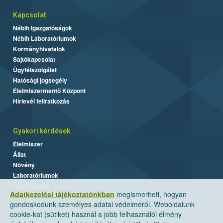
Kapcsolat
Nébih Igazgatóságok
Nébih Laboratóriumok
Kormányhivatalok
Sajtókapcsolat
Ügyfélszolgálat
Hatósági jogsegély
Élelmiszermentő Központ
Hírlevél feliratkozás
Gyakori kérdések
Élelmiszer
Állat
Növény
Laboratóriumok
Labor/Egyéb
Adatkezelési tájékoztatónkban
megismerheti, hogyan
gondoskodunk személyes adatai védelméről. Weboldalunk
cookie-kat (sütiket) használ a jobb felhasználói élmény