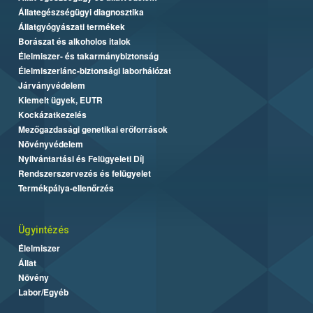
Állategészségügyi diagnosztika
Állatgyógyászati termékek
Borászat és alkoholos italok
Élelmiszer- és takarmánybiztonság
Élelmiszerlánc-biztonsági laborhálózat
Járványvédelem
Kiemelt ügyek, EUTR
Kockázatkezelés
Mezőgazdasági genetikai erőforrások
Növényvédelem
Nyilvántartási és Felügyeleti Díj
Rendszerszervezés és felügyelet
Termékpálya-ellenőrzés
Ügyintézés
Élelmiszer
Állat
Növény
Labor/Egyéb