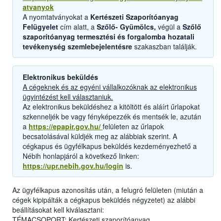
atvanyok
A nyomtatványokat a
Kertészeti Szaporítóanyag
Felügyelet
cím alatt, a
Szőlő- Gyümölcs,
végül a
Szőlő
szaporítóanyag termesztési és forgalomba hozatali
tevékenység szemlebejelentésre
szakaszban találják.
Elektronikus beküldés
A cégeknek és az egyéni vállalkozóknak az elektronikus
ügyintézést kell választaniuk.
Az elektronikus beküldéshez a kitöltött és aláírt űrlapokat
szkenneljék be vagy fényképezzék és mentsék le, azután
a
https://epapir.gov.hu/
felületen az űrlapok
becsatolásával küldjék meg az alábbiak szerint. A
cégkapus és ügyfélkapus beküldés kezdeményezhető a
Nébih honlapjáról a következő linken:
https://upr.nebih.gov.hu/login
is.
Az ügyfélkapus azonosítás után, a felugró felületen (miután a
cégek kipipálták a cégkapus beküldés négyzetet) az alábbi
beállításokat kell kiválasztani:
TÉMACSOPORT: Kertészeti szaporítóanyag