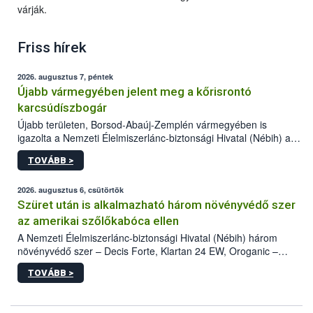
várják.
Friss hírek
2026. augusztus 7, péntek
Újabb vármegyében jelent meg a kőrisrontó
karcsúdíszbogár
Újabb területen, Borsod-Abaúj-Zemplén vármegyében is
igazolta a Nemzeti Élelmiszerlánc-biztonsági Hivatal (Nébih) a
kőrisrontó karcsúdíszbogár (Agrilus planipennis) jelenlétét. A
TOVÁBB >
kártevőt nem csak színcsapdában találták meg, de már fertőzött
fában is azonosították. A növényvédelmi szakemberek folytatják
az intenzív felderítést, emellett az intézkedéseket a szlovák
2026. augusztus 6, csütörtök
hatósággal is összehangolják a terjedés megállítása érdekében.
Szüret után is alkalmazható három növényvédő szer
az amerikai szőlőkabóca ellen
A Nemzeti Élelmiszerlánc-biztonsági Hivatal (Nébih) három
növényvédő szer – Decis Forte, Klartan 24 EW, Oroganic –
engedélyokiratát módosította, így azok a szüretet követően,
TOVÁBB >
egészen a vesszőérettség (BBCH 91) stádiumáig
felhasználhatóak a szőlőben. A kiterjesztések célja, hogy a korai
érésű szőlőkben is legyen lehetőség a károsító elleni további