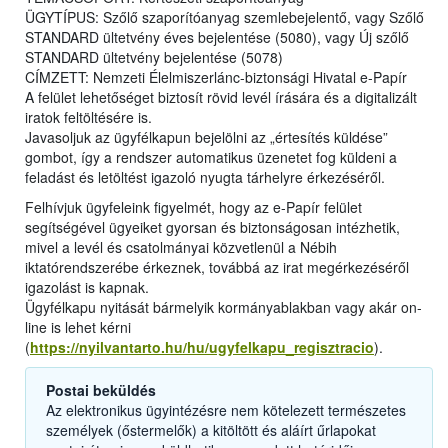
ÜGYTÍPUS: Szőlő szaporítóanyag szemlebejelentő, vagy Szőlő
STANDARD ültetvény éves bejelentése (5080), vagy Új szőlő
STANDARD ültetvény bejelentése (5078)
CÍMZETT: Nemzeti Élelmiszerlánc-biztonsági Hivatal e-Papír
A felület lehetőséget biztosít rövid levél írására és a digitalizált
iratok feltöltésére is.
Javasoljuk az ügyfélkapun bejelölni az „értesítés küldése”
gombot, így a rendszer automatikus üzenetet fog küldeni a
feladást és letöltést igazoló nyugta tárhelyre érkezéséről.
Felhívjuk ügyfeleink figyelmét, hogy az e-Papír felület
segítségével ügyeiket gyorsan és biztonságosan intézhetik,
mivel a levél és csatolmányai közvetlenül a Nébih
iktatórendszerébe érkeznek, továbbá az irat megérkezéséről
igazolást is kapnak.
Ügyfélkapu nyitását bármelyik kormányablakban vagy akár on-
line is lehet kérni
(
https://nyilvantarto.hu/hu/ugyfelkapu_regisztracio
).
Postai beküldés
Az elektronikus ügyintézésre nem kötelezett természetes
személyek (őstermelők) a kitöltött és aláírt űrlapokat