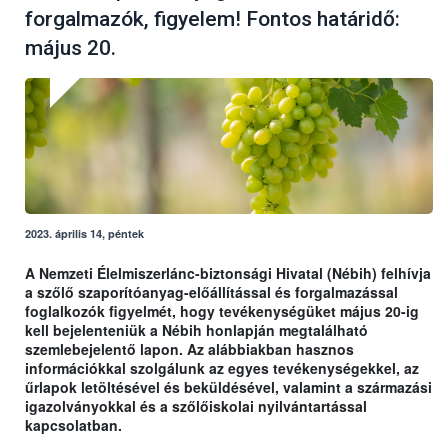
forgalmazók, figyelem! Fontos határidő:
május 20.
2023. április 14, péntek
A Nemzeti Élelmiszerlánc-biztonsági Hivatal (Nébih) felhívja
a szőlő szaporítóanyag-előállítással és forgalmazással
foglalkozók figyelmét, hogy tevékenységüket május 20-ig
kell bejelenteniük a Nébih honlapján megtalálható
szemlebejelentő lapon. Az alábbiakban hasznos
információkkal szolgálunk az egyes tevékenységekkel, az
űrlapok letöltésével és beküldésével, valamint a származási
igazolványokkal és a szőlőiskolai nyilvántartással
kapcsolatban.