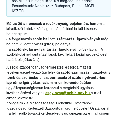
postai úton is megküldhetik a megadott határidőig.
Postacímünk: Nébih 1525 Budapest, Pf.: 30.-MGEI
KSZFO
Május 20-a nemcsak a tevékenység bejelentés, hanem
a
következő iratok kizárólag postán történő beküldésének
határideje is:
- a forgalmazás során kiállított
származási igazolványok
még
be nem küldött hivatali (piros) példányai,
- a
szőlőiskolai nyilvántartási lapok
első (piros) lapjai. (A
szőlőiskolai nyilvántartási lapok kék (leltár) lapjainak beküldési
határideje július 31.).
A szőlő szaporítóanyag termesztési és forgalmazási
tevékenységet végző ügyfelek
új szőlő származási igazolvány
tömb és szőlőiskolai szaporításokról szóló nyilvántartási
lap tömb igényüket, valamint címkerendelésüket
ügyfélkapun/cégkapun keresztül a megfelelő ügytípus
kiválasztásával vagy az
szgy-szap@nebih.gov.hu
e-mail
címen jelezhetik.
Kollégáink - a Mezőgazdasági Genetikai Erőforrások
Igazgatóság Kertészeti Szaporítóanyag Felügyeleti Osztályánál
- a felmerülő további kérdéseiket is ugyanezen az e-mail címen