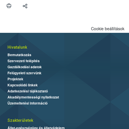
védekezésre. Az Oroganic készítmény kis kiszerelésben kiskerti
felhasználók számára is elérhető és ökológiai termesztésben is
engedélyezett.
Cookie beállítások
Hivatalunk
Bemutatkozás
Szervezeti felépítés
Gazdálkodási adatok
Felügyeleti szervünk
Projektek
Kapcsolódó linkek
Adatkezelési tájékoztató
Akadálymentességi nyilatkozat
Üzemeltetési információ
Szakterületek
Állat-egészségügy és állatvédelem