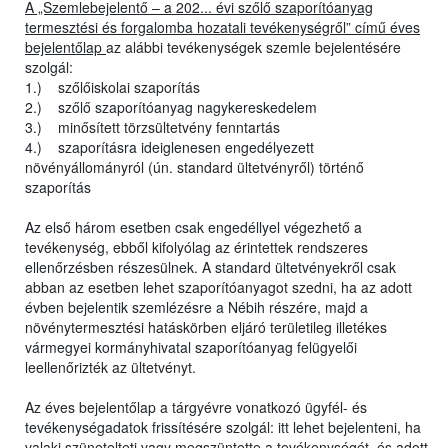
A „Szemlebejelentő – a 202... évi szőlő szaporítóanyag
termesztési és forgalomba hozatali tevékenységről” című éves
bejelentőlap
az alábbi tevékenységek szemle bejelentésére
szolgál:
1.) szőlőiskolai szaporítás
2.) szőlő szaporítóanyag nagykereskedelem
3.) minősített törzsültetvény fenntartás
4.) szaporításra ideiglenesen engedélyezett
növényállományról (ún. standard ültetvényről) történő
szaporítás
Az első három esetben csak engedéllyel végezhető a
tevékenység, ebből kifolyólag az érintettek rendszeres
ellenőrzésben részesülnek. A standard ültetvényekről csak
abban az esetben lehet szaporítóanyagot szedni, ha az adott
évben bejelentik szemlézésre a Nébih részére, majd a
növénytermesztési hatáskörben eljáró területileg illetékes
vármegyei kormányhivatal szaporítóanyag felügyelői
leellenőrizték az ültetvényt.
Az éves bejelentőlap a tárgyévre vonatkozó ügyfél- és
tevékenységadatok frissítésére szolgál: itt lehet bejelenteni, ha
valaki szünetelteti vagy megszüntette a tevékenységét, és adott