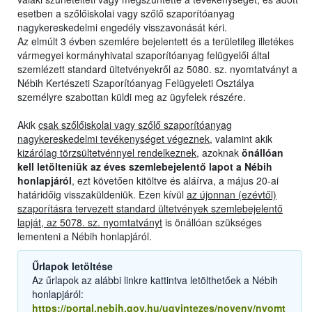
esetben a szőlőiskolai vagy szőlő szaporítóanyag
nagykereskedelmi engedély visszavonását kéri.
Az elmúlt 3 évben szemlére bejelentett és a területileg illetékes
vármegyei kormányhivatal szaporítóanyag felügyelői által
szemlézett standard ültetvényekről az 5080. sz. nyomtatványt a
Nébih Kertészeti Szaporítóanyag Felügyeleti Osztálya
személyre szabottan küldi meg az ügyfelek részére.
Akik
csak szőlőiskolai vagy szőlő szaporítóanyag
nagykereskedelmi tevékenységet végeznek,
valamint akik
kizárólag törzsültetvénnyel rendelkeznek
, azoknak
önállóan
kell letölteniük az éves szemlebejelentő lapot a Nébih
honlapjáról
, ezt követően kitöltve és aláírva, a május 20-ai
határidőig visszaküldeniük. Ezen kívül
az újonnan (ezévtől)
szaporításra tervezett standard ültetvények szemlebejelentő
lapját, az 5078. sz. nyomtatványt
is önállóan szükséges
lementeni a Nébih honlapjáról.
Űrlapok letöltése
Az űrlapok az alábbi linkre kattintva letölthetőek a Nébih
honlapjáról:
https://portal.nebih.gov.hu/ugyintezes/noveny/nyomt