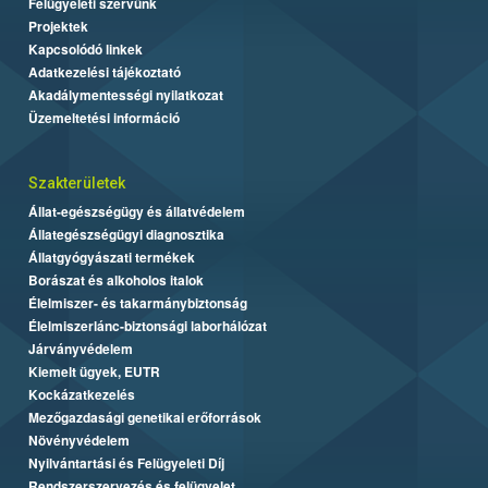
Felügyeleti szervünk
Projektek
Kapcsolódó linkek
Adatkezelési tájékoztató
Akadálymentességi nyilatkozat
Üzemeltetési információ
Szakterületek
Állat-egészségügy és állatvédelem
Állategészségügyi diagnosztika
Állatgyógyászati termékek
Borászat és alkoholos italok
Élelmiszer- és takarmánybiztonság
Élelmiszerlánc-biztonsági laborhálózat
Járványvédelem
Kiemelt ügyek, EUTR
Kockázatkezelés
Mezőgazdasági genetikai erőforrások
Növényvédelem
Nyilvántartási és Felügyeleti Díj
Rendszerszervezés és felügyelet