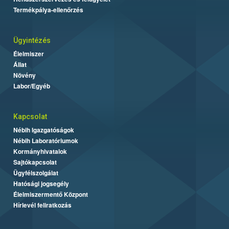
Termékpálya-ellenőrzés
Ügyintézés
Élelmiszer
Állat
Növény
Labor/Egyéb
Kapcsolat
Nébih Igazgatóságok
Nébih Laboratóriumok
Kormányhivatalok
Sajtókapcsolat
Ügyfélszolgálat
Hatósági jogsegély
Élelmiszermentő Központ
Hírlevél feliratkozás