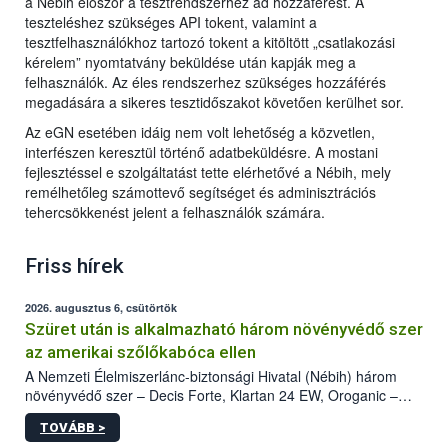
a Nébih először a tesztrendszerhez ad hozzáférést. A
teszteléshez szükséges API tokent, valamint a
tesztfelhasználókhoz tartozó tokent a kitöltött „csatlakozási
kérelem” nyomtatvány beküldése után kapják meg a
felhasználók. Az éles rendszerhez szükséges hozzáférés
megadására a sikeres tesztidőszakot követően kerülhet sor.
Az eGN esetében idáig nem volt lehetőség a közvetlen,
interfészen keresztül történő adatbeküldésre. A mostani
fejlesztéssel e szolgáltatást tette elérhetővé a Nébih, mely
remélhetőleg számottevő segítséget és adminisztrációs
tehercsökkenést jelent a felhasználók számára.
Friss hírek
2026. augusztus 6, csütörtök
Szüret után is alkalmazható három növényvédő szer
az amerikai szőlőkabóca ellen
A Nemzeti Élelmiszerlánc-biztonsági Hivatal (Nébih) három
növényvédő szer – Decis Forte, Klartan 24 EW, Oroganic –
engedélyokiratát módosította, így azok a szüretet követően,
TOVÁBB >
egészen a vesszőérettség (BBCH 91) stádiumáig