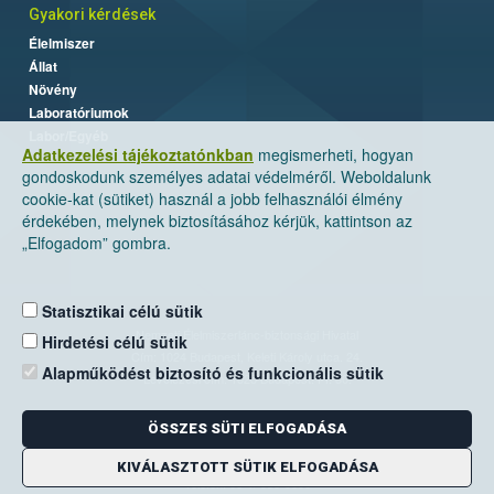
Gyakori kérdések
Élelmiszer
Állat
Növény
Laboratóriumok
Labor/Egyéb
Adatkezelési tájékoztatónkban
megismerheti, hogyan
gondoskodunk személyes adatai védelméről. Weboldalunk
cookie-kat (sütiket) használ a jobb felhasználói élmény
érdekében, melynek biztosításához kérjük, kattintson az
„Elfogadom” gombra.
Statisztikai célú sütik
Nemzeti Élelmiszerlánc-biztonsági Hivatal
Hirdetési célú sütik
Cím: 1024 Budapest, Keleti Károly utca. 24.
Alapműködést biztosító és funkcionális sütik
Levelezési cím: 1525 Budapest. Pf. 30.
ÖSSZES SÜTI ELFOGADÁSA
E-mail:
ugyfelszolgalat@nebih.gov.hu
Zöld szám: 06-80/263-244
KIVÁLASZTOTT SÜTIK ELFOGADÁSA
Telefon: 06-1/ 336-9000