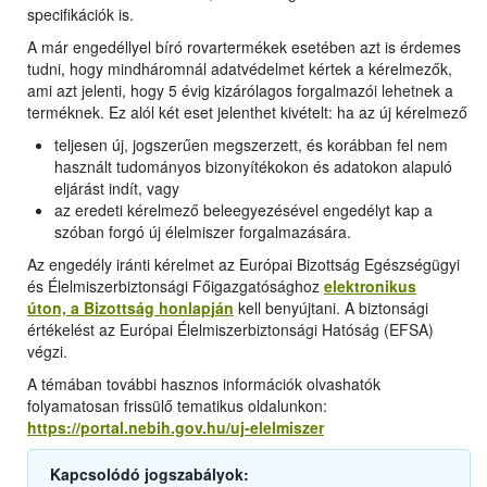
specifikációk is.
A már engedéllyel bíró rovartermékek esetében azt is érdemes
tudni, hogy mindháromnál adatvédelmet kértek a kérelmezők,
ami azt jelenti, hogy 5 évig kizárólagos forgalmazói lehetnek a
terméknek. Ez alól két eset jelenthet kivételt: ha az új kérelmező
teljesen új, jogszerűen megszerzett, és korábban fel nem
használt tudományos bizonyítékokon és adatokon alapuló
eljárást indít, vagy
az eredeti kérelmező beleegyezésével engedélyt kap a
szóban forgó új élelmiszer forgalmazására.
Az engedély iránti kérelmet az Európai Bizottság Egészségügyi
és Élelmiszerbiztonsági Főigazgatósághoz
elektronikus
úton, a Bizottság honlapján
kell benyújtani. A biztonsági
értékelést az Európai Élelmiszerbiztonsági Hatóság (EFSA)
végzi.
A témában további hasznos információk olvashatók
folyamatosan frissülő tematikus oldalunkon:
https://portal.nebih.gov.hu/uj-elelmiszer
Kapcsolódó jogszabályok: