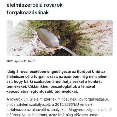
élelmiszercélú rovarok
forgalmazásának
2022. április 11, hétfő
Idáig 3 rovar esetében engedélyezte az Európai Unió az
élelmiszer célú forgalmazást, ez azonban még nem jelenti
azt, hogy bárki szabadon árusíthatja ezeket a konkrét
termékeket. Cikkünkben összefoglaltuk a témával
kapcsolatos legfontosabb tudnivalókat.
A rovarok ún. új élelmiszernek minősülnek, így forgalmazásuk
uniós szinten szabályozott, a 2015/2283/EU rendelet
tartalmazza az alapvető szabályokat. Magyarországon is a fenti
előírásokat kell betartani, azaz kizárólag előzetes uniós