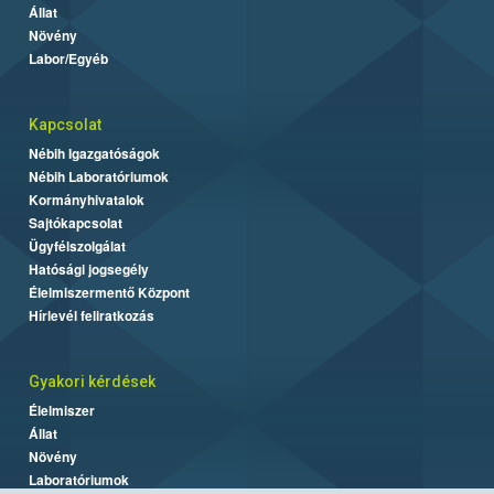
Állat
Növény
Labor/Egyéb
Kapcsolat
Nébih Igazgatóságok
Nébih Laboratóriumok
Kormányhivatalok
Sajtókapcsolat
Ügyfélszolgálat
Hatósági jogsegély
Élelmiszermentő Központ
Hírlevél feliratkozás
Gyakori kérdések
Élelmiszer
Állat
Növény
Laboratóriumok