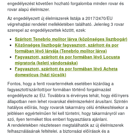
engedélyezést követően hozható forgalomba minden rovar és
rovar alapú élelmiszer.
Az engedélyezett új élelmiszerek listája a 2017/2470/EU
végrehajtási rendelet mellékletében található. Jelenleg 3 rovar
szerepel az engedélyezettek között, ezek:
Szárított Tenebrio molitor lárva (közönséges lisztbogár)
Közönséges lisztbogár fagyasztott, szárított és por
formában lévő lárvája (Tenebrio molitor lárva)
Fagyasztott, szárított és por formában lévő Locusta
migratoria (keleti vándorsáska)
Fagyasztott, szárított és por formában lévő Acheta
domesticus (házi tücsök)
Fontos, hogy a fenti rovartermékek esetében kizárólag a
fagyasztott/szárított/por formában történő forgalmazást
engedélyezte az EU. Továbbra is érvényes tehát, hogy élő/nyers
állapotban nem lehet rovarokat élelmiszerként árusítani. Szintén
hatályos előírás, hogy rovarok takarmány célú értékesítésekor a
jelölésen egyértelműen fel kell tüntetni, hogy takarmányról van
szó, ilyen terméket tilos emberi fogyasztásra ajánlani.
A rendeletekben részletesen megtalálhatók az új élelmiszerek
felhasználásának feltételei, a biztonsági előírások és a