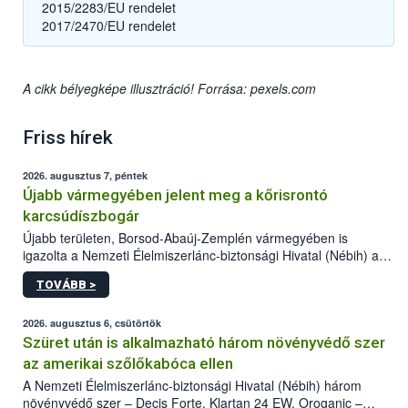
2015/2283/EU rendelet
2017/2470/EU rendelet
A cikk bélyegképe illusztráció! Forrása: pexels.com
Friss hírek
2026. augusztus 7, péntek
Újabb vármegyében jelent meg a kőrisrontó
karcsúdíszbogár
Újabb területen, Borsod-Abaúj-Zemplén vármegyében is
igazolta a Nemzeti Élelmiszerlánc-biztonsági Hivatal (Nébih) a
kőrisrontó karcsúdíszbogár (Agrilus planipennis) jelenlétét. A
TOVÁBB >
kártevőt nem csak színcsapdában találták meg, de már fertőzött
fában is azonosították. A növényvédelmi szakemberek folytatják
az intenzív felderítést, emellett az intézkedéseket a szlovák
2026. augusztus 6, csütörtök
hatósággal is összehangolják a terjedés megállítása érdekében.
Szüret után is alkalmazható három növényvédő szer
az amerikai szőlőkabóca ellen
A Nemzeti Élelmiszerlánc-biztonsági Hivatal (Nébih) három
növényvédő szer – Decis Forte, Klartan 24 EW, Oroganic –