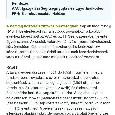
Rendszer
AAC: Igazgatási Segítségnyújtás és Együttműködés
FFN: Élelmiszercsalási Hálózat
A nemrég közzétett 2022-es összefoglaló
alapján még mindig
RASFF bejelentésből van a legtöbb, ugyanakkor a korábbi
évekhez képest nőtt az AAC és az FFN rendszerekben jelentett
ügyek száma. Az esetek határokon átnyúló nyomonkövetésének
köszönhetően több esetben összehangolt ellenőrzési terv
készült, például a kedvtelésből tartott állatok kereskedelmének
vagy a mézzel kapcsolatos csalások megakadályozására.
RASFF
A tavalyi évben összesen 4361 db RASFF ügy jelent meg a
rendszerben. Továbbra is az élelmiszerekkel kapcsolatos
bejelentések száma volt a legmagasabb (3904 db), ennek
töredéke szólt takarmányokról (234 db) és élelmiszerrel
érintkezésbe kerülő anyagokról (219 db). A legtöbb ügyet, a
bejelentések 35%-át „határ-visszautasításként” indították, 27%
„riasztásként”, 38% „tájékoztatásként”, „hírként” pedig kevesebb
mint 1% jelent meg. A bejelentések nagy része hatósági
ellenőrzés alapján indult, de magas volt a vállalati önellenőrzés