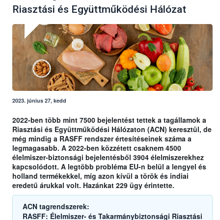
Riasztási és Együttműködési Hálózat
2023. június 27, kedd
2022-ben több mint 7500 bejelentést tettek a tagállamok a
Riasztási és Együttműködési Hálózaton (ACN) keresztül, de
még mindig a RASFF rendszer értesítéseinek száma a
legmagasabb. A 2022-ben közzétett csaknem 4500
élelmiszer-biztonsági bejelentésből 3904 élelmiszerekhez
kapcsolódott. A legtöbb probléma EU-n belül a lengyel és
holland termékekkel, míg azon kívül a török és indiai
eredetű árukkal volt. Hazánkat 229 ügy érintette.
ACN tagrendszerek:
RASFF: Élelmiszer- és Takarmánybiztonsági Riasztási