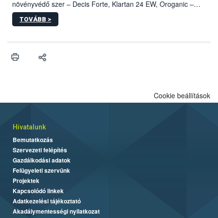
növényvédő szer – Decis Forte, Klartan 24 EW, Oroganic –
engedélyokiratát módosította, így azok a szüretet követően,
TOVÁBB >
egészen a vesszőérettség (BBCH 91) stádiumáig
felhasználhatóak a szőlőben. A kiterjesztések célja, hogy a korai
érésű szőlőkben is legyen lehetőség a károsító elleni további
védekezésre. Az Oroganic készítmény kis kiszerelésben kiskerti
felhasználók számára is elérhető és ökológiai termesztésben is
engedélyezett.
Cookie beállítások
Hivatalunk
Bemutatkozás
Szervezeti felépítés
Gazdálkodási adatok
Felügyeleti szervünk
Projektek
Kapcsolódó linkek
Adatkezelési tájékoztató
Akadálymentességi nyilatkozat