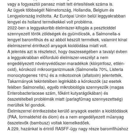
vagy a fogyasztói panasz miatt tett értesítések száma is.
Az ügyek többségét Németország, Hollandia, Belgium és
Lengyelország indította. Az Európai Unión belül leggyakrabban
lengyel és holland termékekkel volt probléma.
2022-ben a leggyakoribb élelmiszer-kifogás a peszticiddel
szennyezett török zöldségek és gyümölcsök, a Salmonella-s
lengyel baromfihús és az abból készült termékek, valamint kínai
élelmiszerrel érintkező anyagok kioldódása miatt volt.
A jelentés azt is részletezi, hogy összességében a tavalyi évben
a leggyakrabban előforduló élelmiszer-veszélyt a nem
engedélyezett növényvédőszer-maradékok (klórpirifosz, etilén-
oxid), kórokozó mikroorganizmusok (Salmonella 70%, Listeria
monocytogenes 16%) és a mikotoxinok (aflatoxin) jelentették.
Takarmányok tekintetében leginkább a kórokozók (az esetek
felében Salmonella), egyéb mikrobiológia szennyezők (magas
Enterobacteriaceae szám, főként kutyarágókában) és
összetételbeli problémák miatt (parlagfűmag szennyezettség)
merültek fel gondok.
Élelmiszerrel érintkezésbe kerülő anyagok esetén a kioldódások
(PAA, formaldehid és ólom) és a nem engedélyezett műanyag
összetevők (bambusz) voltak kiemelkedőek.
A 229, hazánkat is érintő RASFF-ügy nagy része baromfihúshoz