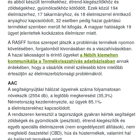
és abból készült termékekhez, étrend-kiegészítőkhöz és
zöldségekhez, gyümölcsökhöz kötődött. Ezek közül 194
élelmiszerhez, 17 takarmányhoz, és 18 élelmiszerrel érintkező
anyaghoz kapcsolódott, 32 esetben pedig hazai gyártású
termékkel szemben merült fel kifogás. A magyar hatóságok 19
ügyet jelentettek kockázatos élelmiszer miatt.
A RASFF fontos szerepet játszik a problémás termékek nyomon
követésében, forgalomból kivonásában és a visszahívásokban.
A hazai lakosságot is érintő ügyeket
a Nébih kiemelten
kommunikálja a Termékvisszahívás adatbázisában
annak
érdekében, hogy a vásárlók minél szélesebb köre mielőbb
értesüljön az élelmiszerbiztonsági problémákról.
AAC
A segítségnyújtási hálózat ügyeinek száma folyamatosan
növekszik (2554 db), a legtöbb megkeresést (35,3%)
Németország kezdeményezte, az ügyek 85,1%-
a élelmiszerekhez kapcsolódott.
A rendszeren keresztül a tagországok gyakran kértek segítséget
zöldségek és gyümölcsök (peszticid), étrend-kiegészítők és
egyéb speciális élelmiszerek (nem engedélyezett állítások), nem
megfelelő összetétel (CBD), hús és hústermékek, valamint hal
és halászati termékek miatt.