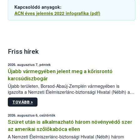
Kapcsolódó anyagok:
ACN éves jelentés 2022 infografika (pdf)
Friss hírek
2026. augusztus 7, péntek
Újabb vármegyében jelent meg a kőrisrontó
karcsúdíszbogár
Újabb területen, Borsod-Abaúj-Zemplén vármegyében is
igazolta a Nemzeti Élelmiszerlánc-biztonsági Hivatal (Nébih) a
kőrisrontó karcsúdíszbogár (Agrilus planipennis) jelenlétét. A
TOVÁBB >
kártevőt nem csak színcsapdában találták meg, de már fertőzött
fában is azonosították. A növényvédelmi szakemberek folytatják
az intenzív felderítést, emellett az intézkedéseket a szlovák
2026. augusztus 6, csütörtök
hatósággal is összehangolják a terjedés megállítása érdekében.
Szüret után is alkalmazható három növényvédő szer
az amerikai szőlőkabóca ellen
A Nemzeti Élelmiszerlánc-biztonsági Hivatal (Nébih) három