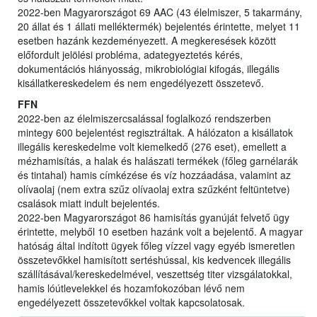
2022-ben Magyarországot 69 AAC (43 élelmiszer, 5 takarmány,
20 állat és 1 állati melléktermék) bejelentés érintette, melyet 11
esetben hazánk kezdeményezett. A megkeresések között
előfordult jelölési probléma, adategyeztetés kérés,
dokumentációs hiányosság, mikrobiológiai kifogás, illegális
kisállatkereskedelem és nem engedélyezett összetevő.
FFN
2022-ben az élelmiszercsalással foglalkozó rendszerben
mintegy 600 bejelentést regisztráltak. A hálózaton a kisállatok
illegális kereskedelme volt kiemelkedő (276 eset), emellett a
mézhamisítás, a halak és halászati termékek (főleg garnélarák
és tintahal) hamis címkézése és víz hozzáadása, valamint az
olívaolaj (nem extra szűz olívaolaj extra szűzként feltüntetve)
csalások miatt indult bejelentés.
2022-ben Magyarországot 86 hamisítás gyanúját felvető ügy
érintette, melyből 10 esetben hazánk volt a bejelentő. A magyar
hatóság által indított ügyek főleg vízzel vagy egyéb ismeretlen
összetevőkkel hamisított sertéshússal, kis kedvencek illegális
szállításával/kereskedelmével, veszettség titer vizsgálatokkal,
hamis lóútlevelekkel és hozamfokozóban lévő nem
engedélyezett összetevőkkel voltak kapcsolatosak.