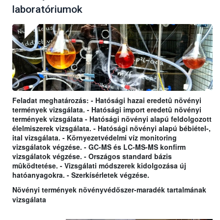
laboratóriumok
Feladat meghatározás: - Hatósági hazai eredetû növényi
termények vizsgálata. - Hatósági import eredetû növényi
termények vizsgálata - Hatósági növényi alapú feldolgozott
élelmiszerek vizsgálata. - Hatósági növényi alapú bébiétel-,
ital vizsgálata. - Környezetvédelmi víz monitoring
vizsgálatok végzése. - GC-MS és LC-MS-MS konfirm
vizsgálatok végzése. - Országos standard bázis
mûködtetése. - Vizsgálati módszerek kidolgozása új
hatóanyagokra. - Szerkísérletek végzése.
Növényi termények növényvédőszer-maradék tartalmának
vizsgálata