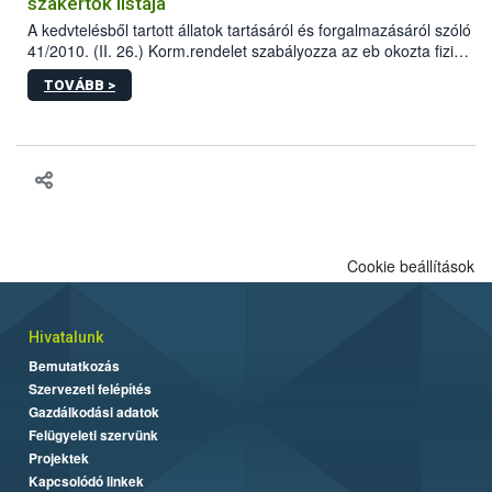
szakértők listája
A kedvtelésből tartott állatok tartásáról és forgalmazásáról szóló
41/2010. (II. 26.) Korm.rendelet szabályozza az eb okozta fizikai
sérülés, illetve ennek veszélye keletkezésekor felmerülő
TOVÁBB >
hatósági feladatokat, valamint a veszélyes eb tartását és annak
engedélyezését. Ezen eljárások során szükség esetén be kell
vonni az ebek viselkedésének megítélésében jártas szakértőt.
Cookie beállítások
Hivatalunk
Bemutatkozás
Szervezeti felépítés
Gazdálkodási adatok
Felügyeleti szervünk
Projektek
Kapcsolódó linkek