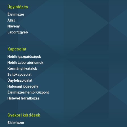
Ügyintézés
Élelmiszer
Állat
Növény
Labor/Egyéb
Kapcsolat
Nébih Igazgatóságok
Nébih Laboratóriumok
Kormányhivatalok
Sajtókapcsolat
Ügyfélszolgálat
Hatósági jogsegély
Élelmiszermentő Központ
Hírlevél feliratkozás
Gyakori kérdések
Élelmiszer