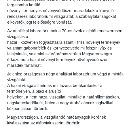
forgalomba kerülő
növényi termények növényvédőszer-maradékokra irányuló
rendszeres laboratóriumi vizsgálatát, a szabálytalanságokat
elkövetők jogi felelősségre vonását.
Az analitikai laboratóriumok a 70-es évek elejétől rendszeresen
vizsgálják a
hazai - közvetlen fogyasztásra szánt - friss növényi termények,
valamint gabonafélék és környezetvédelmi felszíni víz- és
talajminták, valamint szúrópróbaszerűen Magyarországra
érkező nem hazai növényi termények növényvédő szer -
maradék tartalmát.
Jelenleg országosan négy analitikai laboratórium végzi a minták
vizsgálatát.
A hazai vizsgálati minták mintázása betakarításkor a
termőhelyen, a piaci elárusító
helyeken, a nem hazai vizsgálati mintáké a határállomásokon,
nagykereskedőknél, illetve a nagy áruházláncok logisztikai
központjaiban történik.
Magyarországon, a vizsgálandó hatóanyagok körének
kiválasztása az alábbiak szerint történik: