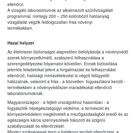
ellenőrzi.
A vizsgáló laboratóriumok az alkalmazott szűrővizsgálati
programmal, mintegy 200 – 250 különböző hatóanyag
vizsgálatát végzik feldolgozatlan friss növényi
termékekben.
Hazai helyzet
Az élelmiszer biztonságot alapvetően befolyásolja a növényvédő
szerek környezetkímélő, szakszerű felhasználása a
szerengedélyezési folyamatot követően. Ennek biztosítása
jelentős feladatokat jelent a forgalmazást és felhasználást
ellenőrző, hatósági mintavételezést is végző felügyelői
hálózatnak, valamint a friss - a közvetlen fogyasztásra kerülő -
termékekben a növényvédőszer-maradékokat ellenőrző
laboratóriumoknak.
Magyarországon - a fejlett országokhoz hasonlóan - a
fogyasztók népegészségügyi védelme, a természet és
környezetvédelem megköveteli a mezőgazdaságból eredő és az
egészségre káros szennyezések fokozott és szigorú
szabályozását és ellenőrzését.
Mindez szükségessé teszi a hatékony területi ellenőrzést, a