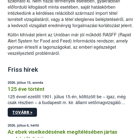
szabható ki. Nem hazai termények esetében, gyakrabban
előforduló kifogásolt minta esetében, saját hatáskörben
intézkedünk a kérdéses relációból származó import tétel
ismételt vizsgálatáról, vagy a tétel ideiglenes beléptetéséről, ami
a kedvező vizsgálati eredményig forgalmazási korlátozást jelent.
Külön kihívást jelent az Unióban már jól működő RASFF (Rapid
Alert System for Food and Feed) információs rendszer, amely
gyorsan értesíti a tagországokat, az emberi egészséget
veszélyeztető problémáról.
Friss hírek
2026. július 15, szerda
125 éve történt
125 évvel ezelőtt 1901. július 15-én, költözött be – igaz, még
csak részben – a budapesti m. kir. állami vetőmagvizsgáló
állomás a Kis Rókus utca 15. szám alatti, Czigler Győző által
TOVÁBB >
tervezett új épületébe.
2026. július 6, hétfő
Az ebek viselkedésének megítélésében jártas