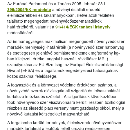
Az Európai Parlament és a Tanács 2005. február 23-i
396/2005/EK rendelete
a növényi és állati eredetű
élelmiszerekben és takarmányokban, illetve azok felületén
található megengedett növényvédőszer-maradékok
határértékéről, valamint a
91/414/EGK tanácsi irányelv
módosításáról.
Az immár egységes maximálisan megengedett növényvédőszer-
maradék mennyiség -határérték (a növényvédő szer hatóanyag
és esetlegesen jelenlévő bomlástermékeinek mg/termény kg-
ban kifejezett értéke; angolul használt rövidítése: MRL)
szabályozása az EU Bizottság, az Európai Élelmiszerbiztonsági
Hivatal (EFSA) és a tagállamok engedélyezési hatóságainak
közös szakmai felelőssége.
A fogyasztók és a környezet védelme érdekében számos, a
növényvédő szerek elővizsgálatait szigorító és felhasználását
korlátozó intézkedés született. A szigorítások következtében
több növényvédő szer visszavonásra került, részben toxikológiai
részben az élesedő piaci verseny miatt gazdasági okból, mely a
növekvő kutatási költségekkel magyarázható.
A forgalomba kerülő termények, élelmiszerek növényvédőszer-
maradék tartalmát a legtöbb fejlett ország rendszeresen