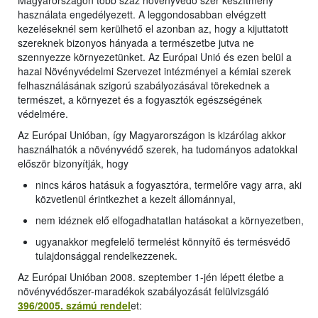
Magyarországon több száz növényvédő szer készítmény
használata engedélyezett. A leggondosabban elvégzett
kezeléseknél sem kerülhető el azonban az, hogy a kijuttatott
szereknek bizonyos hányada a természetbe jutva ne
szennyezze környezetünket. Az Európai Unió és ezen belül a
hazai Növényvédelmi Szervezet intézményei a kémiai szerek
felhasználásának szigorú szabályozásával törekednek a
természet, a környezet és a fogyasztók egészségének
védelmére.
Az Európai Unióban, így Magyarországon is kizárólag akkor
használhatók a növényvédő szerek, ha tudományos adatokkal
először bizonyítják, hogy
nincs káros hatásuk a fogyasztóra, termelőre vagy arra, aki
közvetlenül érintkezhet a kezelt állománnyal,
nem idéznek elő elfogadhatatlan hatásokat a környezetben,
ugyanakkor megfelelő termelést könnyítő és termésvédő
tulajdonsággal rendelkezzenek.
Az Európai Unióban 2008. szeptember 1-jén lépett életbe a
növényvédőszer-maradékok szabályozását felülvizsgáló
396/2005. számú rendel
et: