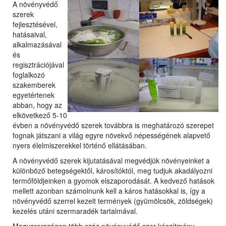
A növényvédő
szerek
fejlesztésével,
hatásaival,
a
lkalmazásával
és
regisztrációjával
foglalkozó
szakemberek
egyetérte
nek
abban, hogy az
elkövetkező 5-10
évben a növényvédő szerek továbbra is meghatározó szerepet
fognak játszani a világ egyre növekvő népességének alapvető
nyers élelmiszerekkel történő ellátásában.
A növényvédő szerek kijutatásával megvédjük növényeinket a
különböző betegségektől, károsítóktól, meg tudjuk akadályozni
termőföldjeinken a gyomok elszaporodását. A kedvező hatások
mellett azonban számolnunk kell a káros hatásokkal is, így a
növényvédő szerrel kezelt termények (gyümölcsök, zöldségek)
kezelés utáni szermaradék tartalmával.