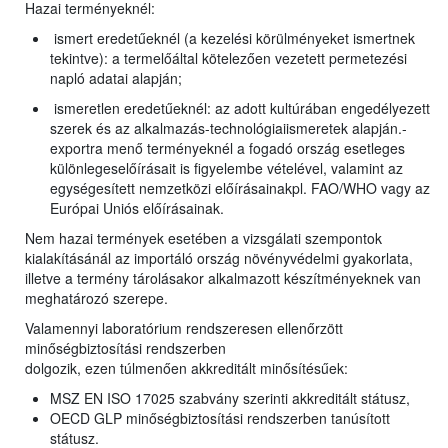
Hazai terményeknél:
ismert eredetűeknél (a kezelési körülményeket ismertnek
tekintve): a termelőáltal kötelezően vezetett permetezési
napló adatai alapján;
ismeretlen eredetűeknél: az adott kultúrában engedélyezett
szerek és az alkalmazás-technológiaiismeretek alapján.-
exportra menő terményeknél a fogadó ország esetleges
különlegeselőírásait is figyelembe vételével, valamint az
egységesített nemzetközi előírásainakpl. FAO/WHO vagy az
Európai Uniós előírásainak.
Nem hazai termények esetében a vizsgálati szempontok
kialakításánál az importáló ország növényvédelmi gyakorlata,
illetve a termény tárolásakor alkalmazott készítményeknek van
meghatározó szerepe.
Valamennyi laboratórium rendszeresen ellenőrzött
minőségbiztosítási rendszerben
dolgozik, ezen túlmenően akkreditált minősítésűek:
MSZ EN ISO 17025 szabvány szerinti akkreditált státusz,
OECD GLP minőségbiztosítási rendszerben tanúsított
státusz.