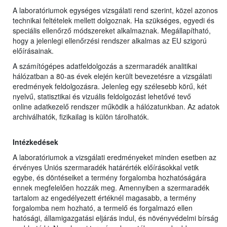
A laboratóriumok egységes vizsgálati rend szerint, közel azonos
technikai feltételek mellett dolgoznak. Ha szükséges, egyedi és
speciális ellenőrző módszereket alkalmaznak. Megállapítható,
hogy a jelenlegi ellenőrzési rendszer alkalmas az EU szigorú
előírásainak.
A számítógépes adatfeldolgozás a szermaradék analitikai
hálózatban a 80-as évek elején került bevezetésre a vizsgálati
eredmények feldolgozásra. Jelenleg egy szélesebb körű, két
nyelvű, statisztikai és vizuális feldolgozást lehetővé tevő
online adatkezelő rendszer működik a hálózatunkban. Az adatok
archiválhatók, fizikailag is külön tárolhatók.
Intézkedések
A laboratóriumok a vizsgálati eredményeket minden esetben az
érvényes Uniós szermaradék határérték előírásokkal vetik
egybe, és döntéseiket a termény forgalomba hozhatóságára
ennek megfelelően hozzák meg. Amennyiben a szermaradék
tartalom az engedélyezett értéknél magasabb, a termény
forgalomba nem hozható, a termelő és forgalmazó ellen
hatósági, államigazgatási eljárás indul, és növényvédelmi bírság