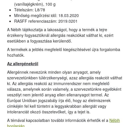
(vaníliajégkrém), 100 g
Tételszám: L8/78
Minőség-megőrzési idő: 18.03.2020
RASFF referenciaszám: 2019.0201
A Nébih tájékoztatja a lakosságot, hogy a termék a tejre
érzékeny fogyasztóknál allergiás reakciókat válthat ki, ezért
esetükben a fogyasztása kerülendő.
A termékek a jelölés megfelelő kiegészítésével újra forgalomba
hozhatók.
Az allergénekről
Allergénnek nevezünk minden olyan anyagot, amely
szervezetünkben túlérzékenységi, azaz allergiás reakciót válthat
ki. Az allergiás reakció az immunrendszer nem megfelelő
válasza, amelynek során valamely, a szervezetünkre egyébként
veszélyt nem jelentő anyag ellen ellenanyagot termel. Az
Európai Unióban jogszabály írja élő, hogy az élelmiszerek
címkéjén fel kell tüntetni a leggyakrabban allergiát vagy
intoleranciát okozó összetevőket, így a tejet is.
A témával kapcsolatban további információk érhetők el a
Nébih
honlapján
.