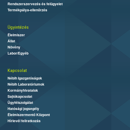
Rendszerszervezés és felügyelet
Termékpálya-ellenőrzés
Ügyintézés
Élelmiszer
Állat
Növény
Labor/Egyéb
Kapcsolat
Nébih Igazgatóságok
Nébih Laboratóriumok
Kormányhivatalok
Sajtókapcsolat
Ügyfélszolgálat
Hatósági jogsegély
Élelmiszermentő Központ
Hírlevél feliratkozás