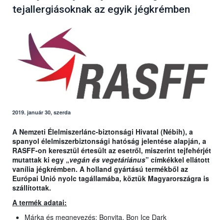
tejallergiásoknak az egyik jégkrémben
2019. január 30, szerda
A Nemzeti Élelmiszerlánc-biztonsági Hivatal (Nébih), a
spanyol élelmiszerbiztonsági hatóság jelentése alapján, a
RASFF-on keresztül értesült az esetről, miszerint tejfehérjét
mutattak ki egy „
vegán és vegetáriánus
” címkékkel ellátott
vanília jégkrémben. A holland gyártású termékből az
Európai Unió nyolc tagállamába, köztük Magyarországra is
szállítottak.
A termék adatai:
Márka és megnevezés: Bonvita, Bon Ice Dark