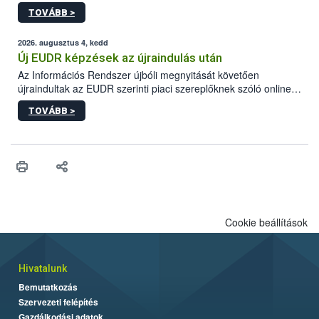
gyorsabb szaporodásának is kedvez. A szabadtéri sütögetés
TOVÁBB >
ezért nem csupán a megfelelő sütési technikáról szól: legalább
ilyen fontos az alapanyagok biztonságos kezelése, az alapvető
higiéniai szabályok betartása, a megfelelő hőkezelés, valamint a
2026. augusztus 4, kedd
maradékok szakszerű tárolása. A Nemzeti Élelmiszerlánc-
Új EUDR képzések az újraindulás után
biztonsági Hivatal (Nébih) Oktatási Programja összegyűjtötte a
Az Információs Rendszer újbóli megnyitását követően
biztonságos grillezés legfontosabb tudnivalóit.
újraindultak az EUDR szerinti piaci szereplőknek szóló online
képzések.
TOVÁBB >
Cookie beállítások
Hivatalunk
Bemutatkozás
Szervezeti felépítés
Gazdálkodási adatok