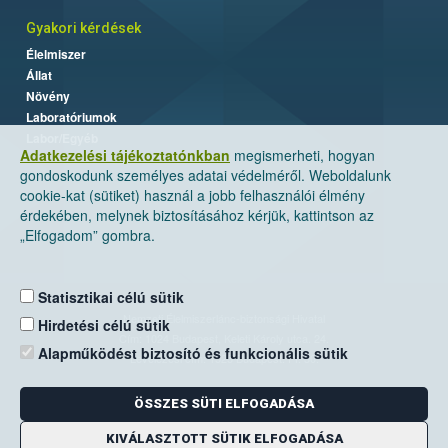
Gyakori kérdések
Élelmiszer
Állat
Növény
Laboratóriumok
Labor/Egyéb
Adatkezelési tájékoztatónkban
megismerheti, hogyan
gondoskodunk személyes adatai védelméről. Weboldalunk
cookie-kat (sütiket) használ a jobb felhasználói élmény
érdekében, melynek biztosításához kérjük, kattintson az
„Elfogadom” gombra.
Statisztikai célú sütik
Nemzeti Élelmiszerlánc-biztonsági Hivatal
Hirdetési célú sütik
Cím: 1024 Budapest, Keleti Károly utca. 24.
Alapműködést biztosító és funkcionális sütik
Levelezési cím: 1525 Budapest. Pf. 30.
ÖSSZES SÜTI ELFOGADÁSA
E-mail:
ugyfelszolgalat@nebih.gov.hu
Zöld szám: 06-80/263-244
KIVÁLASZTOTT SÜTIK ELFOGADÁSA