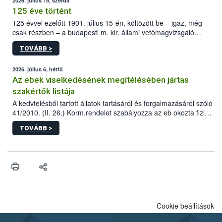
2026. július 15, szerda
125 éve történt
125 évvel ezelőtt 1901. július 15-én, költözött be – igaz, még
csak részben – a budapesti m. kir. állami vetőmagvizsgáló
állomás a Kis Rókus utca 15. szám alatti, Czigler Győző által
TOVÁBB >
tervezett új épületébe.
2026. július 6, hétfő
Az ebek viselkedésének megítélésében jártas
szakértők listája
A kedvtelésből tartott állatok tartásáról és forgalmazásáról szóló
41/2010. (II. 26.) Korm.rendelet szabályozza az eb okozta fizikai
sérülés, illetve ennek veszélye keletkezésekor felmerülő
TOVÁBB >
hatósági feladatokat, valamint a veszélyes eb tartását és annak
engedélyezését. Ezen eljárások során szükség esetén be kell
vonni az ebek viselkedésének megítélésében jártas szakértőt.
Cookie beállítások