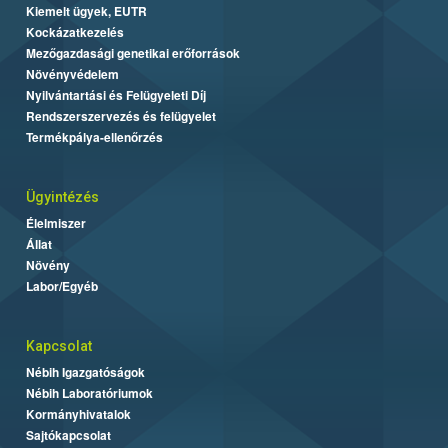
Kiemelt ügyek, EUTR
Kockázatkezelés
Mezőgazdasági genetikai erőforrások
Növényvédelem
Nyilvántartási és Felügyeleti Díj
Rendszerszervezés és felügyelet
Termékpálya-ellenőrzés
Ügyintézés
Élelmiszer
Állat
Növény
Labor/Egyéb
Kapcsolat
Nébih Igazgatóságok
Nébih Laboratóriumok
Kormányhivatalok
Sajtókapcsolat