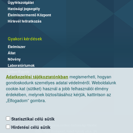
Ügyfélszolgálat
Hatósági jogsegély
Élelmiszermentő Központ
Hírlevél feliratkozás
Gyakori kérdések
Élelmiszer
Állat
Növény
Laboratóriumok
Labor/Egyéb
Adatkezelési tájékoztatónkban
megismerheti, hogyan
gondoskodunk személyes adatai védelméről. Weboldalunk
cookie-kat (sütiket) használ a jobb felhasználói élmény
érdekében, melynek biztosításához kérjük, kattintson az
„Elfogadom” gombra.
Statisztikai célú sütik
Nemzeti Élelmiszerlánc-biztonsági Hivatal
Hirdetési célú sütik
Cím: 1024 Budapest, Keleti Károly utca. 24.