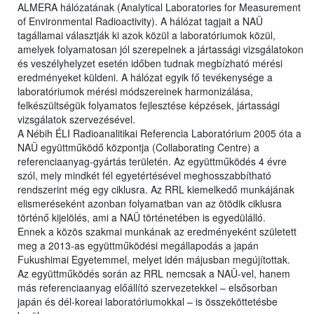
ALMERA hálózatának (Analytical Laboratories for Measurement
of Environmental Radioactivity). A hálózat tagjait a NAÜ
tagállamai választják ki azok közül a laboratóriumok közül,
amelyek folyamatosan jól szerepelnek a jártassági vizsgálatokon
és veszélyhelyzet esetén időben tudnak megbízható mérési
eredményeket küldeni. A hálózat egyik fő tevékenysége a
laboratóriumok mérési módszereinek harmonizálása,
felkészültségük folyamatos fejlesztése képzések, jártassági
vizsgálatok szervezésével.
A Nébih ÉLI Radioanalitikai Referencia Laboratórium 2005 óta a
NAÜ együttműködő központja (Collaborating Centre) a
referenciaanyag-gyártás területén. Az együttműködés 4 évre
szól, mely mindkét fél egyetértésével meghosszabbítható
rendszerint még egy ciklusra. Az RRL kiemelkedő munkájának
elismeréseként azonban folyamatban van az ötödik ciklusra
történő kijelölés, ami a NAÜ történetében is egyedülálló.
Ennek a közös szakmai munkának az eredményeként született
meg a 2013-as együttműködési megállapodás a japán
Fukushimai Egyetemmel, melyet idén májusban megújítottak.
Az együttműködés során az RRL nemcsak a NAÜ-vel, hanem
más referenciaanyag előállító szervezetekkel – elsősorban
japán és dél-koreai laboratóriumokkal – is összeköttetésbe