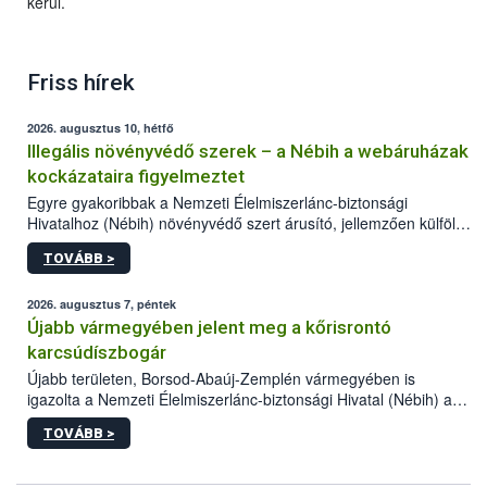
kerül.
Friss hírek
2026. augusztus 10, hétfő
Illegális növényvédő szerek – a Nébih a webáruházak
kockázataira figyelmeztet
Egyre gyakoribbak a Nemzeti Élelmiszerlánc-biztonsági
Hivatalhoz (Nébih) növényvédő szert árusító, jellemzően külföldi
honlapok kapcsán érkező bejelentések. Emellett az ilyen
TOVÁBB >
termékeket kínáló kéretlen online reklámok mennyisége is
számottevően megnövekedett az elmúlt időszakban. A Nébih
összegyűjtötte az illegális növényvédő szerek kapcsán
2026. augusztus 7, péntek
előforduló árulkodó jeleket, valamint a webáruházakból való
Újabb vármegyében jelent meg a kőrisrontó
vásárlás kockázatait.
karcsúdíszbogár
Újabb területen, Borsod-Abaúj-Zemplén vármegyében is
igazolta a Nemzeti Élelmiszerlánc-biztonsági Hivatal (Nébih) a
kőrisrontó karcsúdíszbogár (Agrilus planipennis) jelenlétét. A
TOVÁBB >
kártevőt nem csak színcsapdában találták meg, de már fertőzött
fában is azonosították. A növényvédelmi szakemberek folytatják
az intenzív felderítést, emellett az intézkedéseket a szlovák