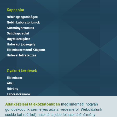
Kapcsolat
Nébih Igazgatóságok
Nébih Laboratóriumok
Kormányhivatalok
Sajtókapcsolat
Ügyfélszolgálat
Hatósági jogsegély
Élelmiszermentő Központ
Hírlevél feliratkozás
Gyakori kérdések
Élelmiszer
Állat
Növény
Laboratóriumok
Labor/Egyéb
Adatkezelési tájékoztatónkban
megismerheti, hogyan
gondoskodunk személyes adatai védelméről. Weboldalunk
cookie-kat (sütiket) használ a jobb felhasználói élmény