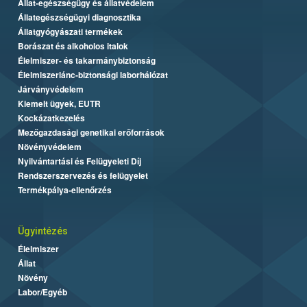
Állat-egészségügy és állatvédelem
Állategészségügyi diagnosztika
Állatgyógyászati termékek
Borászat és alkoholos italok
Élelmiszer- és takarmánybiztonság
Élelmiszerlánc-biztonsági laborhálózat
Járványvédelem
Kiemelt ügyek, EUTR
Kockázatkezelés
Mezőgazdasági genetikai erőforrások
Növényvédelem
Nyilvántartási és Felügyeleti Díj
Rendszerszervezés és felügyelet
Termékpálya-ellenőrzés
Ügyintézés
Élelmiszer
Állat
Növény
Labor/Egyéb