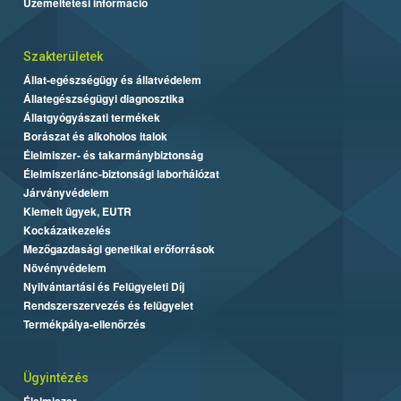
Üzemeltetési információ
Szakterületek
Állat-egészségügy és állatvédelem
Állategészségügyi diagnosztika
Állatgyógyászati termékek
Borászat és alkoholos italok
Élelmiszer- és takarmánybiztonság
Élelmiszerlánc-biztonsági laborhálózat
Járványvédelem
Kiemelt ügyek, EUTR
Kockázatkezelés
Mezőgazdasági genetikai erőforrások
Növényvédelem
Nyilvántartási és Felügyeleti Díj
Rendszerszervezés és felügyelet
Termékpálya-ellenőrzés
Ügyintézés
Élelmiszer