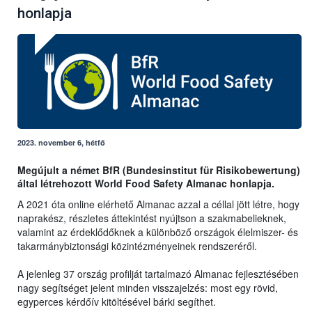
honlapja
2023. november 6, hétfő
Megújult a német BfR (Bundesinstitut für Risikobewertung)
által létrehozott World Food Safety Almanac honlapja.
A 2021 óta online elérhető Almanac azzal a céllal jött létre, hogy
naprakész, részletes áttekintést nyújtson a szakmabelieknek,
valamint az érdeklődőknek a különböző országok élelmiszer- és
takarmánybiztonsági közintézményeinek rendszeréről.
A jelenleg 37 ország profilját tartalmazó Almanac fejlesztésében
nagy segítséget jelent minden visszajelzés: most egy rövid,
egyperces kérdőív kitöltésével bárki segíthet.