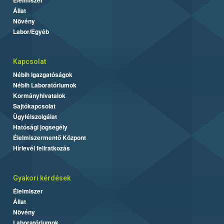
Állat
Növény
Labor/Egyéb
Kapcsolat
Nébih Igazgatóságok
Nébih Laboratóriumok
Kormányhivatalok
Sajtókapcsolat
Ügyfélszolgálat
Hatósági jogsegély
Élelmiszermentő Központ
Hírlevél feliratkozás
Gyakori kérdések
Élelmiszer
Állat
Növény
Laboratóriumok