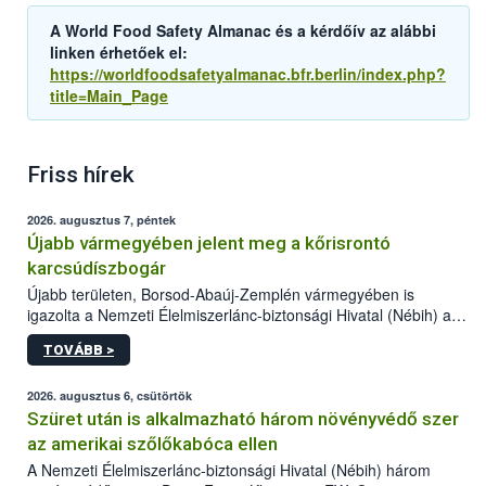
A World Food Safety Almanac és a kérdőív az alábbi
linken érhetőek el:
https://worldfoodsafetyalmanac.bfr.berlin/index.php?
title=Main_Page
Friss hírek
2026. augusztus 7, péntek
Újabb vármegyében jelent meg a kőrisrontó
karcsúdíszbogár
Újabb területen, Borsod-Abaúj-Zemplén vármegyében is
igazolta a Nemzeti Élelmiszerlánc-biztonsági Hivatal (Nébih) a
kőrisrontó karcsúdíszbogár (Agrilus planipennis) jelenlétét. A
TOVÁBB >
kártevőt nem csak színcsapdában találták meg, de már fertőzött
fában is azonosították. A növényvédelmi szakemberek folytatják
az intenzív felderítést, emellett az intézkedéseket a szlovák
2026. augusztus 6, csütörtök
hatósággal is összehangolják a terjedés megállítása érdekében.
Szüret után is alkalmazható három növényvédő szer
az amerikai szőlőkabóca ellen
A Nemzeti Élelmiszerlánc-biztonsági Hivatal (Nébih) három