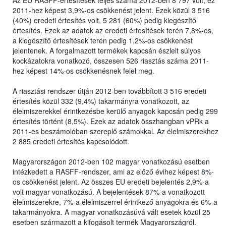
Az EU RASFF-értesítések teljes száma 2012-ben 8 797 volt, ez
2011-hez képest 3,9%-os csökkenést jelent. Ezek közül 3 516
(40%) eredeti értesítés volt, 5 281 (60%) pedig kiegészítő
értesítés. Ezek az adatok az eredeti értesítések terén 7,8%-os,
a kiegészítő értesítések terén pedig 1,2%-os csökkenést
jelentenek. A forgalmazott termékek kapcsán észlelt súlyos
kockázatokra vonatkozó, összesen 526 riasztás száma 2011-
hez képest 14%-os csökkenésnek felel meg.
A riasztási rendszer útján 2012-ben továbbított 3 516 eredeti
értesítés közül 332 (9,4%) takarmányra vonatkozott, az
élelmiszerekkel érintkezésbe kerülő anyagok kapcsán pedig 299
értesítés történt (8,5%). Ezek az adatok összhangban vPRk a
2011-es beszámolóban szereplő számokkal. Az élelmiszerekhez
2 885 eredeti értesítés kapcsolódott.
Magyarországon 2012-ben 102 magyar vonatkozású esetben
intézkedett a RASFF-rendszer, ami az előző évihez képest 8%-
os csökkenést jelent. Az összes EU eredeti bejelentés 2,9%-a
volt magyar vonatkozású. A bejelentések 87%-a vonatkozott
élelmiszerekre, 7%-a élelmiszerrel érintkező anyagokra és 6%-a
takarmányokra. A magyar vonatkozásúvá vált esetek közül 25
esetben származott a kifogásolt termék Magyarországról.