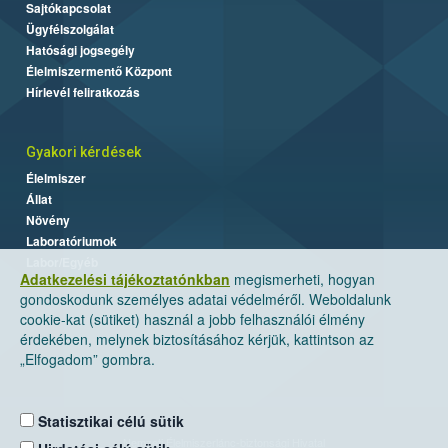
Sajtókapcsolat
Ügyfélszolgálat
Hatósági jogsegély
Élelmiszermentő Központ
Hírlevél feliratkozás
Gyakori kérdések
Élelmiszer
Állat
Növény
Laboratóriumok
Labor/Egyéb
Adatkezelési tájékoztatónkban
megismerheti, hogyan
gondoskodunk személyes adatai védelméről. Weboldalunk
cookie-kat (sütiket) használ a jobb felhasználói élmény
érdekében, melynek biztosításához kérjük, kattintson az
„Elfogadom” gombra.
Statisztikai célú sütik
Nemzeti Élelmiszerlánc-biztonsági Hivatal