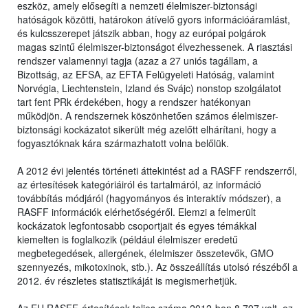
eszköz, amely elősegíti a nemzeti élelmiszer-biztonsági
hatóságok közötti, határokon átívelő gyors információáramlást,
és kulcsszerepet játszik abban, hogy az európai polgárok
magas szintű élelmiszer-biztonságot élvezhessenek. A riasztási
rendszer valamennyi tagja (azaz a 27 uniós tagállam, a
Bizottság, az EFSA, az EFTA Felügyeleti Hatóság, valamint
Norvégia, Liechtenstein, Izland és Svájc) nonstop szolgálatot
tart fent PRk érdekében, hogy a rendszer hatékonyan
működjön. A rendszernek köszönhetően számos élelmiszer-
biztonsági kockázatot sikerült még azelőtt elhárítani, hogy a
fogyasztóknak kára származhatott volna belőlük.
A 2012 évi jelentés történeti áttekintést ad a RASFF rendszerről,
az értesítések kategóriáiról és tartalmáról, az információ
továbbítás módjáról (hagyományos és interaktív módszer), a
RASFF információk elérhetőségéről. Elemzi a felmerült
kockázatok legfontosabb csoportjait és egyes témákkal
kiemelten is foglalkozik (például élelmiszer eredetű
megbetegedések, allergének, élelmiszer összetevők, GMO
szennyezés, mikotoxinok, stb.). Az összeállítás utolsó részéből a
2012. év részletes statisztikáját is megismerhetjük.