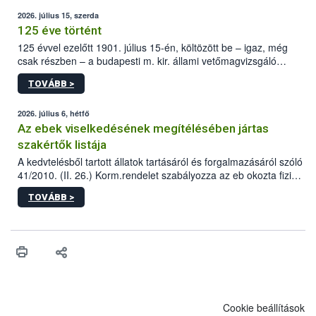
2026. július 15, szerda
125 éve történt
125 évvel ezelőtt 1901. július 15-én, költözött be – igaz, még
csak részben – a budapesti m. kir. állami vetőmagvizsgáló
állomás a Kis Rókus utca 15. szám alatti, Czigler Győző által
TOVÁBB >
tervezett új épületébe.
2026. július 6, hétfő
Az ebek viselkedésének megítélésében jártas
szakértők listája
A kedvtelésből tartott állatok tartásáról és forgalmazásáról szóló
41/2010. (II. 26.) Korm.rendelet szabályozza az eb okozta fizikai
sérülés, illetve ennek veszélye keletkezésekor felmerülő
TOVÁBB >
hatósági feladatokat, valamint a veszélyes eb tartását és annak
engedélyezését. Ezen eljárások során szükség esetén be kell
vonni az ebek viselkedésének megítélésében jártas szakértőt.
Cookie beállítások