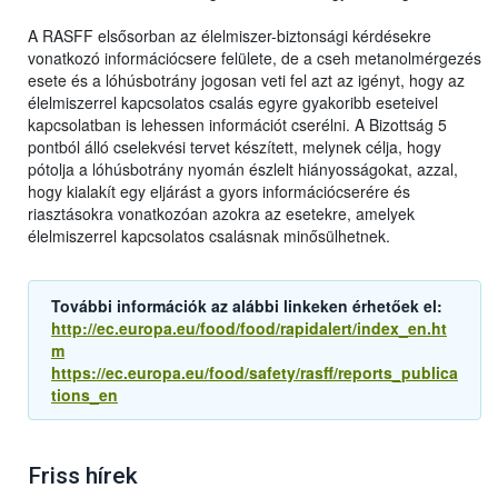
A RASFF elsősorban az élelmiszer-biztonsági kérdésekre
vonatkozó információcsere felülete, de a cseh metanolmérgezés
esete és a lóhúsbotrány jogosan veti fel azt az igényt, hogy az
élelmiszerrel kapcsolatos csalás egyre gyakoribb eseteivel
kapcsolatban is lehessen információt cserélni. A Bizottság 5
pontból álló cselekvési tervet készített, melynek célja, hogy
pótolja a lóhúsbotrány nyomán észlelt hiányosságokat, azzal,
hogy kialakít egy eljárást a gyors információcserére és
riasztásokra vonatkozóan azokra az esetekre, amelyek
élelmiszerrel kapcsolatos csalásnak minősülhetnek.
További információk az alábbi linkeken érhetőek el:
http://ec.europa.eu/food/food/rapidalert/index_en.ht
m
https://ec.europa.eu/food/safety/rasff/reports_publica
tions_en
Friss hírek