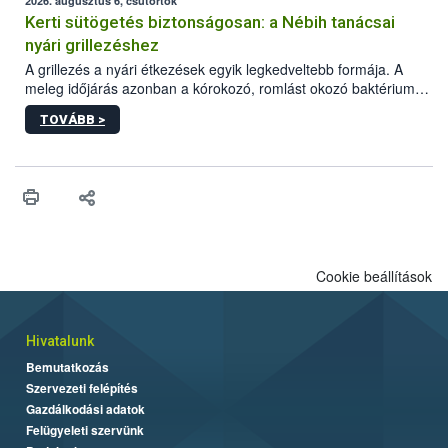
érésű szőlőkben is legyen lehetőség a károsító elleni további
2026. augusztus 6, csütörtök
védekezésre. Az Oroganic készítmény kis kiszerelésben kiskerti
Kerti sütögetés biztonságosan: a Nébih tanácsai
felhasználók számára is elérhető és ökológiai termesztésben is
nyári grillezéshez
engedélyezett.
A grillezés a nyári étkezések egyik legkedveltebb formája. A
meleg időjárás azonban a kórokozó, romlást okozó baktériumok
gyorsabb szaporodásának is kedvez. A szabadtéri sütögetés
TOVÁBB >
ezért nem csupán a megfelelő sütési technikáról szól: legalább
ilyen fontos az alapanyagok biztonságos kezelése, az alapvető
higiéniai szabályok betartása, a megfelelő hőkezelés, valamint a
maradékok szakszerű tárolása. A Nemzeti Élelmiszerlánc-
biztonsági Hivatal (Nébih) Oktatási Programja összegyűjtötte a
biztonságos grillezés legfontosabb tudnivalóit.
Cookie beállítások
Hivatalunk
Bemutatkozás
Szervezeti felépítés
Gazdálkodási adatok
Felügyeleti szervünk