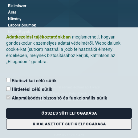
Élelmiszer
Állat
Növény
Laboratóriumok
Labor/Egyéb
Adatkezelési tájékoztatónkban
megismerheti, hogyan
gondoskodunk személyes adatai védelméről. Weboldalunk
cookie-kat (sütiket) használ a jobb felhasználói élmény
érdekében, melynek biztosításához kérjük, kattintson az
„Elfogadom” gombra.
Statisztikai célú sütik
Nemzeti Élelmiszerlánc-biztonsági Hivatal
Hirdetési célú sütik
Cím: 1024 Budapest, Keleti Károly utca. 24.
Alapműködést biztosító és funkcionális sütik
Levelezési cím: 1525 Budapest. Pf. 30.
ÖSSZES SÜTI ELFOGADÁSA
E-mail:
ugyfelszolgalat@nebih.gov.hu
Zöld szám: 06-80/263-244
KIVÁLASZTOTT SÜTIK ELFOGADÁSA
Telefon: 06-1/ 336-9000
Fax: 06-1/336-9479