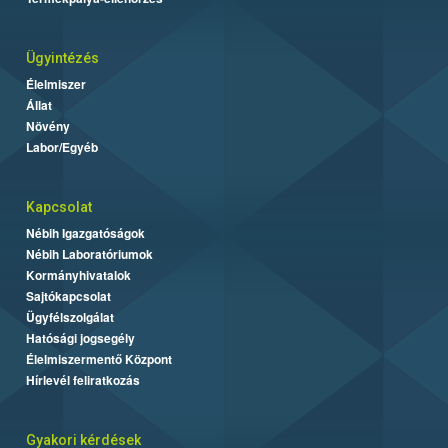
Ügyintézés
Élelmiszer
Állat
Növény
Labor/Egyéb
Kapcsolat
Nébih Igazgatóságok
Nébih Laboratóriumok
Kormányhivatalok
Sajtókapcsolat
Ügyfélszolgálat
Hatósági jogsegély
Élelmiszermentő Központ
Hírlevél feliratkozás
Gyakori kérdések