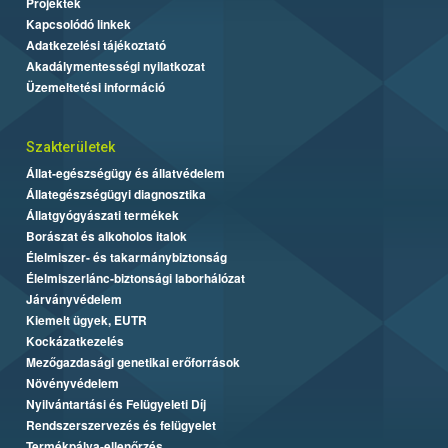
Projektek
Kapcsolódó linkek
Adatkezelési tájékoztató
Akadálymentességi nyilatkozat
Üzemeltetési információ
Szakterületek
Állat-egészségügy és állatvédelem
Állategészségügyi diagnosztika
Állatgyógyászati termékek
Borászat és alkoholos italok
Élelmiszer- és takarmánybiztonság
Élelmiszerlánc-biztonsági laborhálózat
Járványvédelem
Kiemelt ügyek, EUTR
Kockázatkezelés
Mezőgazdasági genetikai erőforrások
Növényvédelem
Nyilvántartási és Felügyeleti Díj
Rendszerszervezés és felügyelet
Termékpálya-ellenőrzés