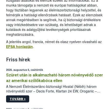
vizsgálati adatokat és elemzik ezeket az információkat. Ez a
munka támogatja a nemzeti és európai hatóságokat abban,
hogy tisztában legyenek az élelmiszerbiztonsági helyzettel, és
felmérjék a hatósági ellenőrzések hatásait. Ezek az elemzések
annak megértésében is segítnek, ha új biztonsági értékelésre
vagy intézkedésekre van szükség, és lehetőséget adnak a
kutatások és adatgyűjtési tevékenységek prioritásainak
meghatározására.
A jelentés angol, francia, német és olasz nyelven olvasható az
EFSA honlapján
.
Friss hírek
2026. augusztus 6, csütörtök
Szüret után is alkalmazható három növényvédő szer
az amerikai szőlőkabóca ellen
A Nemzeti Élelmiszerlánc-biztonsági Hivatal (Nébih) három
növényvédő szer – Decis Forte, Klartan 24 EW, Oroganic –
engedélyokiratát módosította, így azok a szüretet követően,
TOVÁBB >
egészen a vesszőérettség (BBCH 91) stádiumáig
felhasználhatóak a szőlőben. A kiterjesztések célja, hogy a korai