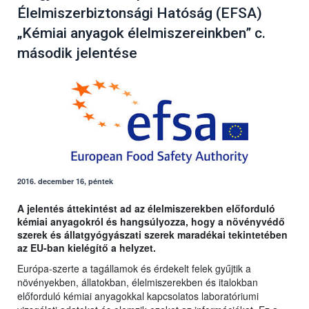
Élelmiszerbiztonsági Hatóság (EFSA)
„Kémiai anyagok élelmiszereinkben” c.
második jelentése
2016. december 16, péntek
A jelentés áttekintést ad az élelmiszerekben előforduló
kémiai anyagokról és hangsúlyozza, hogy a növényvédő
szerek és állatgyógyászati szerek maradékai tekintetében
az EU-ban kielégítő a helyzet.
Európa-szerte a tagállamok és érdekelt felek gyűjtik a
növényekben, állatokban, élelmiszerekben és italokban
előforduló kémiai anyagokkal kapcsolatos laboratóriumi